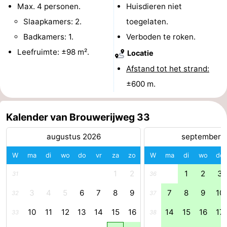
Max. 4 personen.
Huisdieren niet
Brouwershaven
-
Slaapkamers: 2.
toegelaten.
Badkamers: 1.
Verboden te roken.
Bruinisse
-
Leefruimte: ±98 m².
Locatie
Zierikzee
-
Afstand tot het strand:
±600 m.
Natuur
-
Oosterschelde
Burgh
-
Kalender van Brouwerijweg 33
Haamstede
Natuur
Walcheren
augustus 2026
september 
Kop
-
W
ma
di
wo
do
vr
za
zo
W
ma
di
wo
do
1
2
1
2
3
31
36
van
Veere
-
3
4
5
6
7
8
9
7
8
9
10
32
37
Schouwen
Natuur
-
10
11
12
13
14
15
16
14
15
16
17
33
38
Oranjezon
Oostkapelle
-