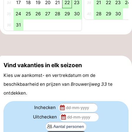
17
18
19
20
21
22
23
21
22
23
24
34
39
Natuur
-
24
25
26
27
28
29
30
28
29
30
35
40
de
Westkapelle
-
31
36
Mantelingen
Zoutelande
-
Natuur
-
Walcherse
Dishoek
-
Vind vakanties in elk seizoen
Kies uw aankomst- en vertrekdatum om de
bos
Vlissingen
-
beschikbaarheid en prijzen van
Brouwerijweg 33
te
Middelburg
Zeeuws-
ontdekken.
Vlaanderen
-
Inchecken
Nieuwvliet
-
Uitchecken
Sluis
-