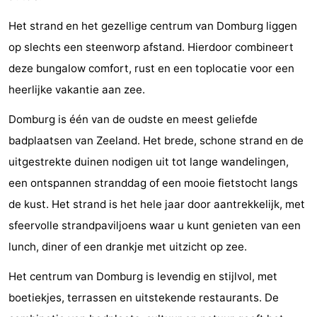
Binnenspeeltuinen
-
Het strand en het gezellige centrum van Domburg liggen
op slechts een steenworp afstand. Hierdoor combineert
Bowlen
-
deze bungalow comfort, rust en een toplocatie voor een
Minigolfbanen
Wellness
heerlijke vakantie aan zee.
centra
Dorpen
Domburg is één van de oudste en meest geliefde
badplaatsen van Zeeland. Het brede, schone strand en de
&
Natuur
uitgestrekte duinen nodigen uit tot lange wandelingen,
Steden
Rondleidingen
een ontspannen stranddag of een mooie fietstocht langs
de kust. Het strand is het hele jaar door aantrekkelijk, met
Sporten
sfeervolle strandpaviljoens waar u kunt genieten van een
-
lunch, diner of een drankje met uitzicht op zee.
Zwembaden
-
Het centrum van Domburg is levendig en stijlvol, met
boetiekjes, terrassen en uitstekende restaurants. De
Fietsen
-