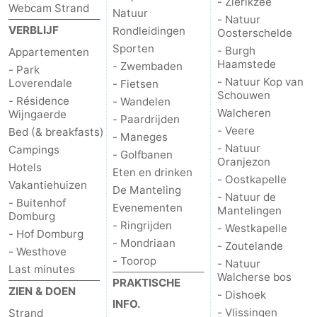
- Zierikzee
Webcam Strand
Natuur
- Natuur
VERBLIJF
Rondleidingen
Oosterschelde
Sporten
- Burgh
Appartementen
Haamstede
- Zwembaden
- Park
- Natuur Kop van
Loverendale
- Fietsen
Schouwen
- Résidence
- Wandelen
Walcheren
Wijngaerde
- Paardrijden
- Veere
Bed (& breakfasts)
- Maneges
- Natuur
Campings
- Golfbanen
Oranjezon
Hotels
Eten en drinken
- Oostkapelle
Vakantiehuizen
De Manteling
- Natuur de
- Buitenhof
Evenementen
Mantelingen
Domburg
- Ringrijden
- Westkapelle
- Hof Domburg
- Mondriaan
- Zoutelande
- Westhove
- Toorop
- Natuur
Last minutes
Walcherse bos
PRAKTISCHE
ZIEN & DOEN
- Dishoek
INFO.
- Vlissingen
Strand