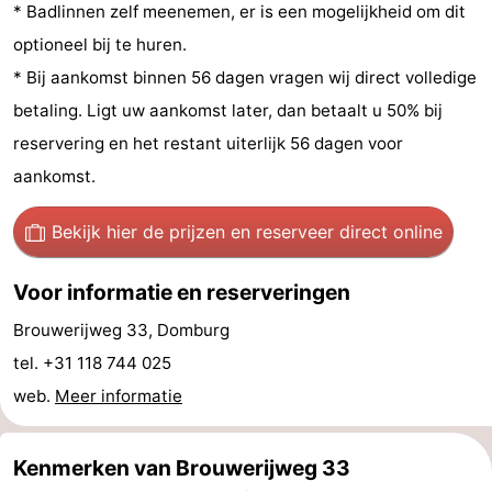
* Badlinnen zelf meenemen, er is een mogelijkheid om dit
Route
optioneel bij te huren.
* Bij aankomst binnen 56 dagen vragen wij direct volledige
-
betaling. Ligt uw aankomst later, dan betaalt u 50% bij
Parkeren
Reisboekenwinkel
reservering en het restant uiterlijk 56 dagen voor
aankomst.
Nieuws
Bekijk hier de prijzen
en reserveer direct online
Medische
adressen
Regio
Voor informatie en reserveringen
Brouwerijweg 33, Domburg
Zeeland
tel. +31 118 744 025
Schouwen-
web.
Meer informatie
Duiveland
-
Kenmerken van Brouwerijweg 33
Renesse
-