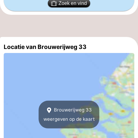
Zoek en vind
Cadzand
-
Natuur
Weer
Het
Contact
Locatie van Brouwerijweg 33
Zwin
Brouwerijweg 33
weergeven op de kaart