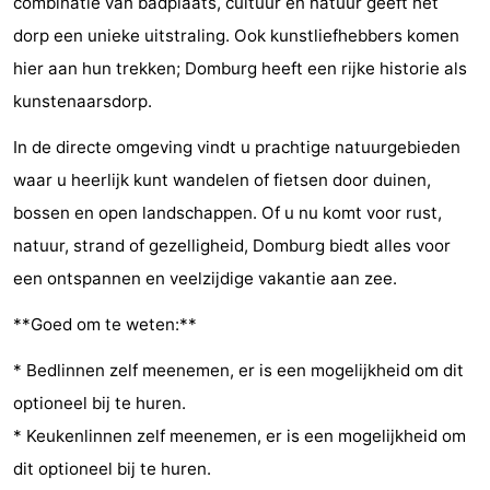
combinatie van badplaats, cultuur en natuur geeft het
Wandelen
-
dorp een unieke uitstraling. Ook kunstliefhebbers komen
hier aan hun trekken; Domburg heeft een rijke historie als
Paardrijden
-
kunstenaarsdorp.
Maneges
-
In de directe omgeving vindt u prachtige natuurgebieden
waar u heerlijk kunt wandelen of fietsen door duinen,
Golfbanen
Eten
bossen en open landschappen. Of u nu komt voor rust,
en
Ringrijden
natuur, strand of gezelligheid, Domburg biedt alles voor
een ontspannen en veelzijdige vakantie aan zee.
drinken
Mondriaan
**Goed om te weten:**
Toorop
* Bedlinnen zelf meenemen, er is een mogelijkheid om dit
Evenementen
optioneel bij te huren.
Praktisch
* Keukenlinnen zelf meenemen, er is een mogelijkheid om
dit optioneel bij te huren.
Forum