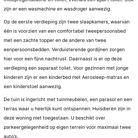
Zien
zijn er een wasmachine en wasdroger aanwezig.
Op de eerste verdieping zijn twee slaapkamers, waarvan
&
Bezienswaardigheden
één is voorzien van een comfortabel tweepersoonsbed
doen
-
met een zachte topper en de andere van twee
eenpersoonsbedden. Verduisterende gordijnen zorgen
Musea
-
hier voor een fijne nachtrust. Daarnaast is er op deze
Monumenten
-
verdieping een separaat toilet. Voor gezinnen met jonge
kinderen zijn er een kinderbed met Aerosleep-matras en
Molens
-
een kinderstoel aanwezig.
Vuurtorens
-
De tuin is ingericht met tuinmeubelen, een parasol en een
Uitkijkpunten
Attracties
terras waar u heerlijk kunt ontspannen. Huisdieren zijn in
deze woning niet toegestaan. U beschikt over
-
parkeergelegenheid op eigen terrein voor maximaal twee
Speeltuinen
-
auto’s.