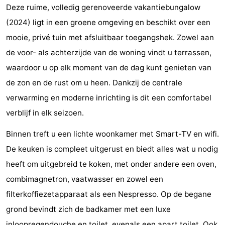
Deze ruime, volledig gerenoveerde vakantiebungalow
Park
-
(2024) ligt in een groene omgeving en beschikt over een
Loverendale
Résidence
Bed
mooie, privé tuin met afsluitbaar toegangshek. Zowel aan
de voor- als achterzijde van de woning vindt u terrassen,
Wijngaerde
(&
Campings
waardoor u op elk moment van de dag kunt genieten van
breakfasts)
Hotels
de zon en de rust om u heen. Dankzij de centrale
verwarming en moderne inrichting is dit een comfortabel
Vakantiehuizen
verblijf in elk seizoen.
-
Binnen treft u een lichte woonkamer met Smart-TV en wifi.
Buitenhof
-
De keuken is compleet uitgerust en biedt alles wat u nodig
heeft om uitgebreid te koken, met onder andere een oven,
Domburg
Hof
-
combimagnetron, vaatwasser en zowel een
Domburg
Westhove
Last
filterkoffiezetapparaat als een Nespresso. Op de begane
grond bevindt zich de badkamer met een luxe
minutes
Strand
inloopregendouche en toilet, evenals een apart toilet. Ook