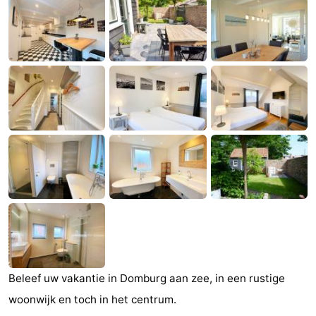
Park
-
Loverendale
Résidence
Bed
Wijngaerde
(&
Campings
breakfasts)
Hotels
Vakantiehuizen
-
Buitenhof
-
Domburg
Hof
-
Domburg
Westhove
Last
Beleef uw vakantie in Domburg aan zee, in een rustige
woonwijk en toch in het centrum.
minutes
Strand