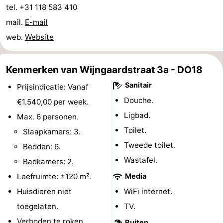
tel. +31 118 583 410
Route
mail.
E-mail
web.
Website
-
Parkeren
Reisboekenwinkel
Kenmerken van Wijngaardstraat 3a - DO18
Nieuws
Sanitair
Prijsindicatie: Vanaf
Douche.
€1.540,00 per week.
Medische
Ligbad.
Max. 6 personen.
adressen
Regio
Toilet.
Slaapkamers: 3.
Tweede toilet.
Bedden: 6.
Zeeland
Wastafel.
Badkamers: 2.
Schouwen-
Leefruimte: ±120 m².
Media
Huisdieren niet
WiFi internet.
Duiveland
-
toegelaten.
TV.
Renesse
-
Verboden te roken.
Buiten