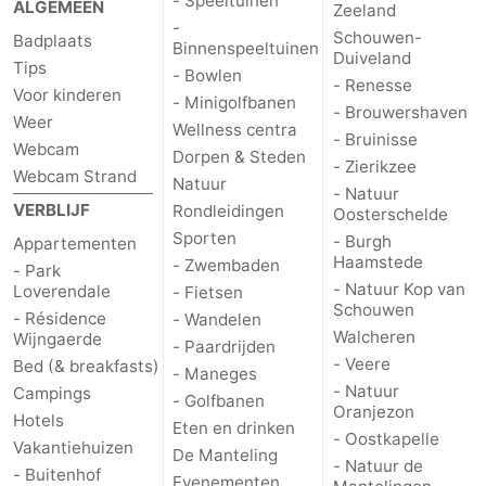
- Speeltuinen
ALGEMEEN
Zeeland
-
Schouwen-
Badplaats
Binnenspeeltuinen
Duiveland
Tips
- Bowlen
- Renesse
Voor kinderen
- Minigolfbanen
- Brouwershaven
Weer
Wellness centra
- Bruinisse
Webcam
Dorpen & Steden
- Zierikzee
Webcam Strand
Natuur
- Natuur
VERBLIJF
Rondleidingen
Oosterschelde
Sporten
- Burgh
Appartementen
Haamstede
- Zwembaden
- Park
- Natuur Kop van
Loverendale
- Fietsen
Schouwen
- Résidence
- Wandelen
Walcheren
Wijngaerde
- Paardrijden
- Veere
Bed (& breakfasts)
- Maneges
- Natuur
Campings
- Golfbanen
Oranjezon
Hotels
Eten en drinken
- Oostkapelle
Vakantiehuizen
De Manteling
- Natuur de
- Buitenhof
Evenementen