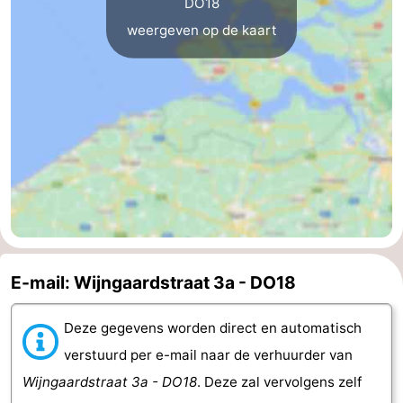
DO18
weergeven op de kaart
Cadzand
-
Natuur
Weer
Het
Contact
Zwin
E-mail: Wijngaardstraat 3a - DO18
Deze gegevens worden direct en automatisch
verstuurd per e-mail naar de verhuurder van
Wijngaardstraat 3a - DO18
. Deze zal vervolgens zelf