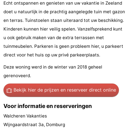
Echt ontspannen en genieten van uw vakantie in Zeeland
Wandelen
-
doet u natuurlijk in de prachtig aangelegde tuin met gazon
en terras. Tuinstoelen staan uiteraard tot uw beschikking.
Paardrijden
-
Kinderen kunnen hier veilig spelen. Vanzelfsprekend kunt
Maneges
-
u ook gebruik maken van de extra terrassen met
tuinmeubelen. Parkeren is geen probleem hier, u parkeert
Golfbanen
Eten
direct voor het huis op uw privé parkeerplaats.
en
Ringrijden
Deze woning werd in de winter van 2018 geheel
drinken
Mondriaan
gerenoveerd.
Toorop
Bekijk hier de prijzen
en reserveer direct online
Evenementen
Voor informatie en reserveringen
Praktisch
Walcheren Vakanties
Wijngaardstraat 3a, Domburg
Forum