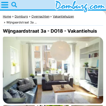
Home
Domburg
Home
Domburg
Overnachten
Vakantiehuizen
Wijngaardstraat 3a ...
Tips
Wijngaardstraat 3a - DO18 - Vakantiehuis
Voor
kinderen
Webcam
Webcam
Webcam
Strand
Overnachten
Appartementen
-