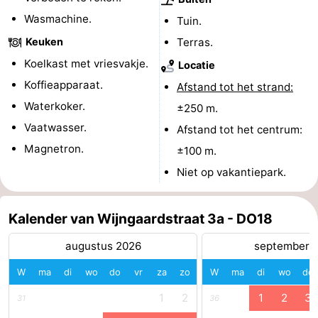
Wasmachine.
Tuin.
Brouwershaven
-
Keuken
Terras.
Bruinisse
-
Koelkast met vriesvakje.
Locatie
Koffieapparaat.
Afstand tot het strand:
Zierikzee
-
Waterkoker.
±250 m.
Natuur
-
Vaatwasser.
Afstand tot het centrum:
Magnetron.
±100 m.
Oosterschelde
Burgh
-
Niet op vakantiepark.
Haamstede
Natuur
Walcheren
Kop
-
Kalender van Wijngaardstraat 3a - DO18
augustus 2026
september 
van
Veere
-
W
ma
di
wo
do
vr
za
zo
W
ma
di
wo
do
Schouwen
Natuur
-
1
2
1
2
3
31
36
Oranjezon
Oostkapelle
-