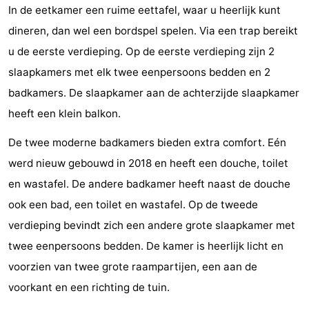
In de eetkamer een ruime eettafel, waar u heerlijk kunt
Binnenspeeltuinen
-
dineren, dan wel een bordspel spelen. Via een trap bereikt
Bowlen
-
u de eerste verdieping. Op de eerste verdieping zijn 2
slaapkamers met elk twee eenpersoons bedden en 2
Minigolfbanen
Wellness
badkamers. De slaapkamer aan de achterzijde slaapkamer
centra
Dorpen
heeft een klein balkon.
De twee moderne badkamers bieden extra comfort. Eén
&
Natuur
werd nieuw gebouwd in 2018 en heeft een douche, toilet
Steden
Rondleidingen
en wastafel. De andere badkamer heeft naast de douche
ook een bad, een toilet en wastafel. Op de tweede
Sporten
verdieping bevindt zich een andere grote slaapkamer met
-
twee eenpersoons bedden. De kamer is heerlijk licht en
voorzien van twee grote raampartijen, een aan de
Zwembaden
-
voorkant en een richting de tuin.
Fietsen
-