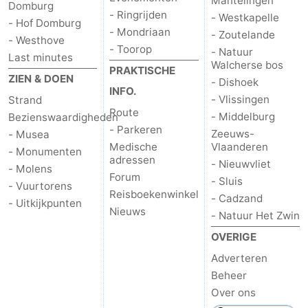
Mantelingen
Domburg
- Ringrijden
- Westkapelle
- Hof Domburg
- Mondriaan
- Zoutelande
- Westhove
- Toorop
- Natuur
Last minutes
Walcherse bos
PRAKTISCHE
ZIEN & DOEN
- Dishoek
INFO.
- Vlissingen
Strand
Route
- Middelburg
Bezienswaardigheden
- Parkeren
Zeeuws-
- Musea
Medische
Vlaanderen
- Monumenten
adressen
- Nieuwvliet
- Molens
Forum
- Sluis
- Vuurtorens
Reisboekenwinkel
- Cadzand
- Uitkijkpunten
Nieuws
- Natuur Het Zwin
OVERIGE
Adverteren
Beheer
Over ons