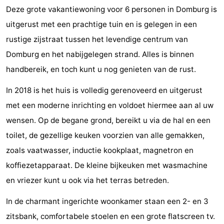
Deze grote vakantiewoning voor 6 personen in Domburg is
Zien
uitgerust met een prachtige tuin en is gelegen in een
&
Bezienswaardigheden
rustige zijstraat tussen het levendige centrum van
Domburg en het nabijgelegen strand. Alles is binnen
doen
-
handbereik, en toch kunt u nog genieten van de rust.
Musea
-
In 2018 is het huis is volledig gerenoveerd en uitgerust
Monumenten
-
met een moderne inrichting en voldoet hiermee aan al uw
wensen. Op de begane grond, bereikt u via de hal en een
Molens
-
toilet, de gezellige keuken voorzien van alle gemakken,
Vuurtorens
-
zoals vaatwasser, inductie kookplaat, magnetron en
koffiezetapparaat. De kleine bijkeuken met wasmachine
Uitkijkpunten
Attracties
en vriezer kunt u ook via het terras betreden.
-
In de charmant ingerichte woonkamer staan een 2- en 3
Speeltuinen
-
zitsbank, comfortabele stoelen en een grote flatscreen tv.