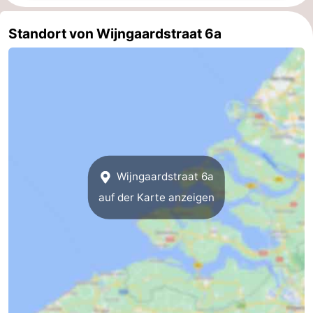
Bruinisse
-
Standort von Wijngaardstraat 6a
Zierikzee
-
Natur
-
Oosterschelde
Burgh
-
Haamstede
Natur
Walcheren
Wijngaardstraat 6a
Kop
-
auf der Karte anzeigen
van
Veere
-
Schouwen
Natur
-
Oranjezon
Oostkapelle
-
Natur
-