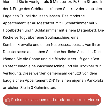
hier sind Sie in weniger als 5 Minuten zu Fuß am Strand. In
Sehen
der 1. Etage des Gebäudes können Sie trotz der zentralen
Lage den Trubel draussen lassen. Das moderne
&
-
Appartement ist ausgestattet mit 1 Schlafzimmer mit 2
tun
Museen
-
Hotelbetten und 1 Schlafzimmer mit einem Etagenbett. Die
Küche verfügt über eine Spülmaschine, eine
Denkmäler
-
Kombimikrowelle und einen Nespressoapparat. Von Ihrer
Mühlen
-
Dachterrasse aus haben Sie eine herrliche Aussicht. Dort
können Sie die Sonne und die frische Meerluft genießen.
Leuchtturme
-
Es steht Ihnen eine Waschmaschine und ein Trockner zur
Aussichtspunkte
Attraktionen
Verfügung. Diese werden gemeinsam genutzt von dem
baugleichen Appartement DN119. Einen eigenen Parkplatz
-
erreichen Sie in 3 Gehminuten.
Spielplätze
-
Preise hier ansehen
und direkt online reservieren
Indoor-
-