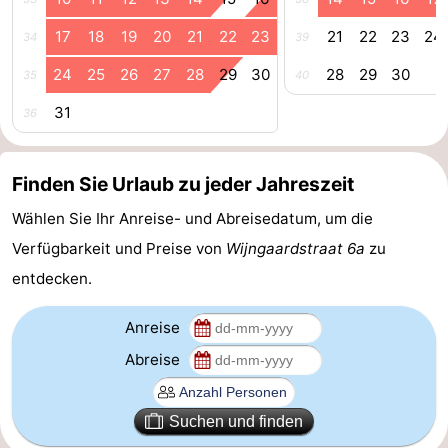
Route
17
18
19
20
21
22
23
21
22
23
24
34
39
24
25
26
27
28
29
30
28
29
30
-
35
40
31
36
Parken
Reisebuchshop
Medizin
Finden Sie Urlaub zu jeder Jahreszeit
Adressen
Region
Wählen Sie Ihr Anreise- und Abreisedatum, um die
Verfügbarkeit und Preise von
Wijngaardstraat 6a
zu
Zeeland
entdecken.
Schouwen-
Anreise
Duiveland
-
Abreise
Renesse
-
Suchen und finden
Brouwershaven
-