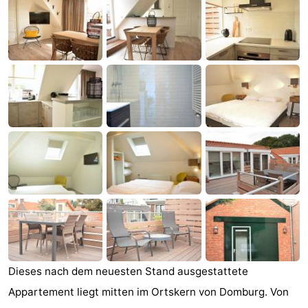
Park
-
Loverendale
Résidence
Campingplätze
Wijngaerde
Ferienhäuser
-
Buitenhof
-
Domburg
Hof
-
Domburg
Westhove
Hotels
Zimmer
(mit
Lastminutes
Dieses nach dem neuesten Stand ausgestattete
Appartement liegt mitten im Ortskern von Domburg. Von
Frühstück)
Strand