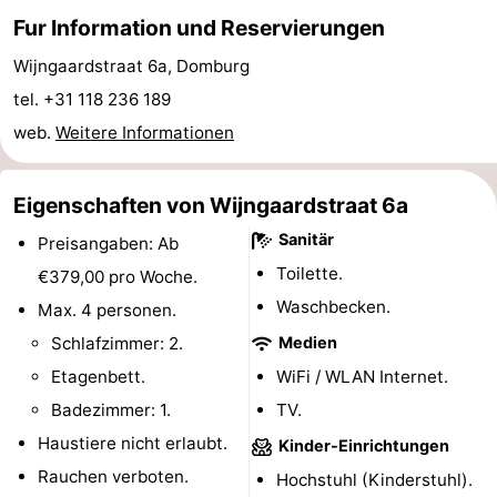
Fur Information und Reservierungen
Spielplätze
Bowling
-
Wijngaardstraat 6a, Domburg
Minigolfplätze
Wellness-
tel. +31 118 236 189
Zentren
Dörfer
web.
Weitere Informationen
&
Natur
Eigenschaften von Wijngaardstraat 6a
Städte
Führungen
Sanitär
Preisangaben: Ab
Toilette.
€379,00 pro Woche.
Sport
Waschbecken.
Max. 4 personen.
-
Schlafzimmer: 2.
Medien
Etagenbett.
WiFi / WLAN Internet.
Schwimmbader
-
Badezimmer: 1.
TV.
Radfahren
-
Haustiere nicht erlaubt.
Kinder-Einrichtungen
Rauchen verboten.
Hochstuhl (Kinderstuhl).
Wandern
-