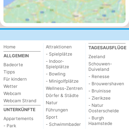
de
Westkapelle
-
Mantelingen
Zoutelande
-
Natur
-
Home
Attraktionen
TAGESAUSFLÜGE
Walcherse
Dishoek
-
- Spielplätze
ALLGEMEIN
Zeeland
- Indoor-
bos
Vlissingen
-
Schouwen-
Badeorte
Spielplätze
Duiveland
Tipps
- Bowling
Middelburg
Zeeuws-
- Renesse
Für kindern
- Minigolfplätze
- Brouwershaven
Wetter
Vlaanderen
-
Wellness-Zentren
- Bruinisse
Webcam
Dörfer & Städte
- Zierikzee
Webcam Strand
Nieuwvliet
-
Natur
- Natur
UNTERKÜNFTE
Führungen
Oosterschelde
Sluis
-
Sport
- Burgh
Appartements
Haamstede
- Schwimmbader
- Park
Cadzand
-