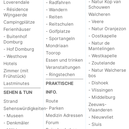
- Natur Kop van
Loverendale
- Radfahren
Schouwen
- Résidence
- Wandern
Natur
Wetter
Walcheren
Wijngaerde
- Reiten
- Veere
Campingplätze
Het
Kontakt
- Reitschulen
- Natur Oranjezon
Ferienhäuser
- Golfplatze
- Oostkapelle
- Buitenhof
Zwin
- Sportangeln
Domburg
- Natur de
Mondriaan
Mantelingen
- Hof Domburg
Toorop
- Westkapelle
- Westhove
Essen und trinken
- Zoutelande
Hotels
Veranstaltungen
- Natur Walcherse
Zimmer (mit
- Ringstechen
bos
Frühstück)
- Dishoek
Lastminutes
PRAKTISCHE
- Vlissingen
INFO.
SEHEN & TUN
- Middelburg
Route
Strand
Zeeuws-
- Parken
Sehenswürdigkeiten
Vlaanderen
Medizin Adressen
- Museen
- Nieuwvliet
Forum
- Denkmäler
- Sluis