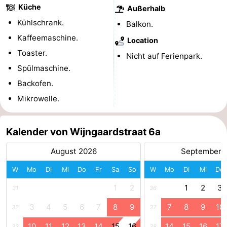
Küche
Außerhalb
Reiten
-
Kühlschrank.
Balkon.
Kaffeemaschine.
Reitschulen
-
Location
Toaster.
Nicht auf Ferienpark.
Golfplatze
-
Spülmaschine.
Backofen.
Sportangeln
Mondriaan
Mikrowelle.
Toorop
Essen
Kalender von Wijngaardstraat 6a
August 2026
September 
und
Veranstaltungen
W
Mo
Di
Mi
Do
Fr
Sa
So
W
Mo
Di
Mi
Do
trinken
Ringstechen
1
2
1
2
3
31
36
Praktisch
3
4
5
6
7
8
9
7
8
9
10
32
37
Forum
10
11
12
13
14
15
16
14
15
16
17
33
38