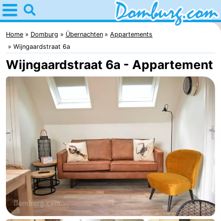
Home
Domburg
Home
Domburg
Übernachten
Appartements
Wijngaardstraat 6a
Tipps
Wijngaardstraat 6a - Appartement
Für
kindern
Webcam
Webcam
Webcam
Strand
Übernachten
Appartements
-