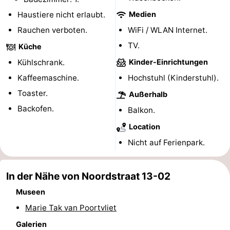
Haustiere nicht erlaubt.
Medien
Spielplätze
Bowling
-
Rauchen verboten.
WiFi / WLAN Internet.
Minigolfplätze
Wellness-
TV.
Küche
Zentren
Dörfer
Kühlschrank.
Kinder-Einrichtungen
Kaffeemaschine.
Hochstuhl (Kinderstuhl).
&
Natur
Toaster.
Außerhalb
Städte
Führungen
Backofen.
Balkon.
Location
Sport
Nicht auf Ferienpark.
-
In der Nähe von Noordstraat 13-02
Schwimmbader
-
Museen
Radfahren
-
Marie Tak van Poortvliet
Wandern
-
Galerien