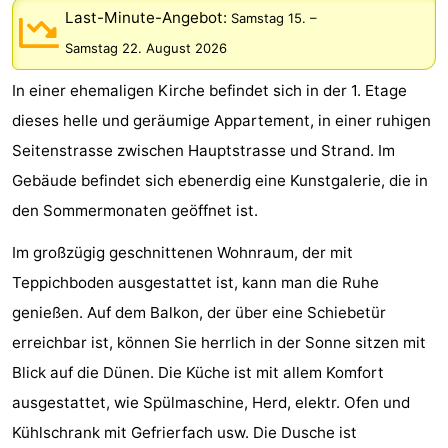
Last-Minute-Angebot:
Samstag 15.
–
Park
-
Samstag 22. August 2026
Loverendale
Résidence
Campingplätze
In einer ehemaligen Kirche befindet sich in der 1. Etage
Wijngaerde
Ferienhäuser
dieses helle und geräumige Appartement, in einer ruhigen
Seitenstrasse zwischen Hauptstrasse und Strand. Im
-
Gebäude befindet sich ebenerdig eine Kunstgalerie, die in
Buitenhof
-
den Sommermonaten geöffnet ist.
Domburg
Hof
-
Im großzügig geschnittenen Wohnraum, der mit
Teppichboden ausgestattet ist, kann man die Ruhe
Domburg
Westhove
Hotels
genießen. Auf dem Balkon, der über eine Schiebetür
Zimmer
erreichbar ist, können Sie herrlich in der Sonne sitzen mit
Blick auf die Dünen. Die Küche ist mit allem Komfort
(mit
Lastminutes
ausgestattet, wie Spülmaschine, Herd, elektr. Ofen und
Frühstück)
Strand
Kühlschrank mit Gefrierfach usw. Die Dusche ist