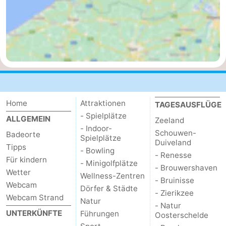
de
Westkapelle
-
Mantelingen
Zoutelande
-
Natur
-
Walcherse
Dishoek
-
Home
Attraktionen
TAGESAUSFLÜGE
bos
Vlissingen
-
- Spielplätze
ALLGEMEIN
Zeeland
- Indoor-
Middelburg
Zeeuws-
Schouwen-
Badeorte
Spielplätze
Duiveland
Tipps
- Bowling
Vlaanderen
-
- Renesse
Für kindern
- Minigolfplätze
- Brouwershaven
Wetter
Wellness-Zentren
Nieuwvliet
-
- Bruinisse
Webcam
Dörfer & Städte
- Zierikzee
Webcam Strand
Sluis
-
Natur
- Natur
UNTERKÜNFTE
Führungen
Oosterschelde
Cadzand
-