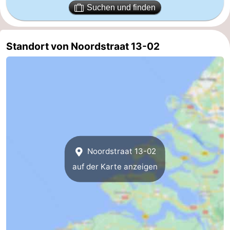
Suchen und finden
Bruinisse
-
Zierikzee
-
Standort von Noordstraat 13-02
Natur
-
Oosterschelde
Burgh
-
Haamstede
Natur
Walcheren
Kop
-
Noordstraat 13-02
van
Veere
-
auf der Karte anzeigen
Schouwen
Natur
-
Oranjezon
Oostkapelle
-
Natur
-