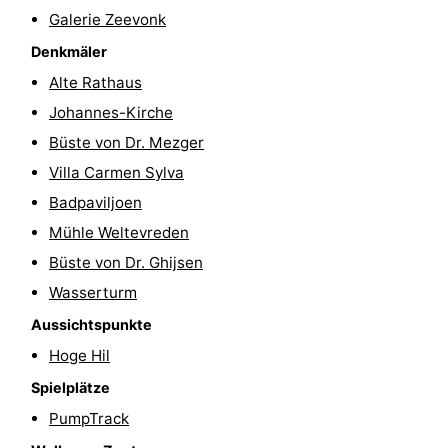
Galerie Zeevonk
Reiten
-
Denkmäler
Reitschulen
-
Alte Rathaus
Johannes-Kirche
Golfplatze
-
Büste von Dr. Mezger
Sportangeln
Mondriaan
Villa Carmen Sylva
Badpaviljoen
Toorop
Mühle Weltevreden
Essen
Büste von Dr. Ghijsen
Wasserturm
und
Veranstaltungen
Aussichtspunkte
trinken
Ringstechen
Hoge Hil
Spielplätze
Praktisch
PumpTrack
Forum