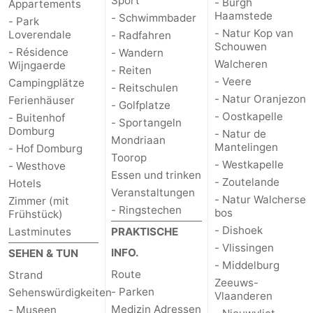
Sport
- Burgh
Appartements
Haamstede
- Schwimmbader
- Park
Natur
Wetter
- Natur Kop van
Loverendale
- Radfahren
Schouwen
- Résidence
- Wandern
Het
Kontakt
Walcheren
Wijngaerde
- Reiten
- Veere
Campingplätze
- Reitschulen
Zwin
- Natur Oranjezon
Ferienhäuser
- Golfplatze
- Oostkapelle
- Buitenhof
- Sportangeln
Domburg
- Natur de
Mondriaan
Mantelingen
- Hof Domburg
Toorop
- Westkapelle
- Westhove
Essen und trinken
- Zoutelande
Hotels
Veranstaltungen
- Natur Walcherse
Zimmer (mit
- Ringstechen
bos
Frühstück)
- Dishoek
Lastminutes
PRAKTISCHE
- Vlissingen
INFO.
SEHEN & TUN
- Middelburg
Route
Strand
Zeeuws-
- Parken
Sehenswürdigkeiten
Vlaanderen
Medizin Adressen
- Museen