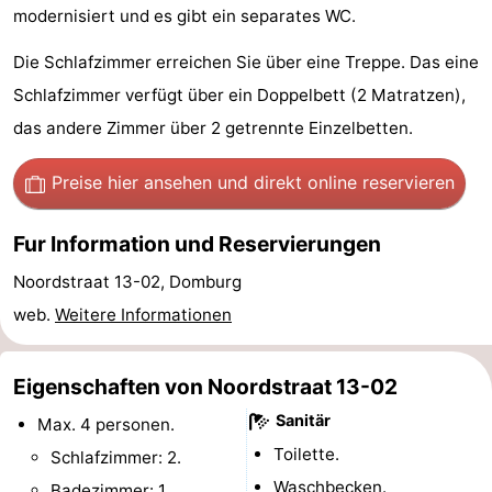
modernisiert und es gibt ein separates WC.
Sehen
Die Schlafzimmer erreichen Sie über eine Treppe. Das eine
&
-
Schlafzimmer verfügt über ein Doppelbett (2 Matratzen),
das andere Zimmer über 2 getrennte Einzelbetten.
tun
Museen
-
Denkmäler
-
Preise hier ansehen
und direkt online reservieren
Mühlen
-
Fur Information und Reservierungen
Leuchtturme
-
Noordstraat 13-02, Domburg
web.
Weitere Informationen
Aussichtspunkte
Attraktionen
-
Eigenschaften von Noordstraat 13-02
Sanitär
Max. 4 personen.
Spielplätze
-
Toilette.
Schlafzimmer: 2.
Indoor-
-
Waschbecken.
Badezimmer: 1.