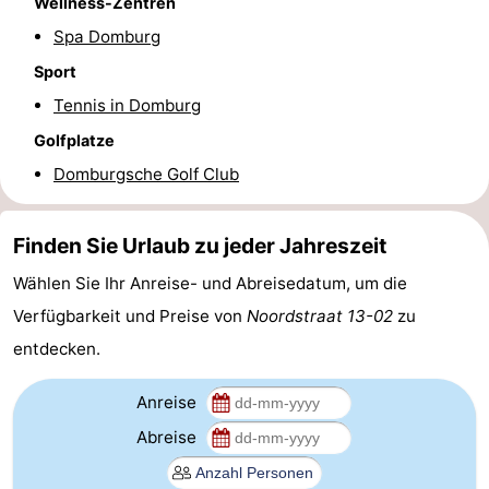
Wellness-Zentren
Route
Spa Domburg
Sport
-
Tennis in Domburg
Parken
Reisebuchshop
Golfplatze
Domburgsche Golf Club
Medizin
Adressen
Region
Finden Sie Urlaub zu jeder Jahreszeit
Zeeland
Wählen Sie Ihr Anreise- und Abreisedatum, um die
Verfügbarkeit und Preise von
Noordstraat 13-02
zu
Schouwen-
entdecken.
Duiveland
-
Anreise
Renesse
-
Abreise
Brouwershaven
-