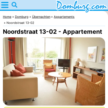
Home
Domburg
Home
Domburg
Übernachten
Appartements
Noordstraat 13-02
Tipps
Noordstraat 13-02 - Appartement
Für
kindern
Webcam
Webcam
Webcam
Strand
Übernachten
Appartements
-