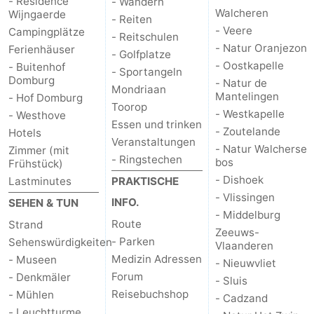
- Résidence
- Wandern
Walcheren
Wijngaerde
- Reiten
- Veere
Campingplätze
- Reitschulen
- Natur Oranjezon
Ferienhäuser
- Golfplatze
- Oostkapelle
- Buitenhof
- Sportangeln
Domburg
- Natur de
Mondriaan
Mantelingen
- Hof Domburg
Toorop
- Westkapelle
- Westhove
Essen und trinken
- Zoutelande
Hotels
Veranstaltungen
- Natur Walcherse
Zimmer (mit
- Ringstechen
bos
Frühstück)
- Dishoek
Lastminutes
PRAKTISCHE
- Vlissingen
INFO.
SEHEN & TUN
- Middelburg
Route
Strand
Zeeuws-
- Parken
Sehenswürdigkeiten
Vlaanderen
Medizin Adressen
- Museen
- Nieuwvliet
Forum
- Denkmäler
- Sluis
Reisebuchshop
- Mühlen
- Cadzand
- Leuchtturme