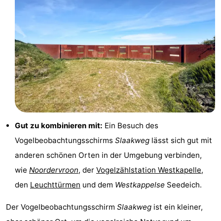
Route
-
Parken
Reisebuchshop
Medizin
Adressen
Region
Gut zu kombinieren mit:
Ein Besuch des
Zeeland
Vogelbeobachtungsschirms
Slaakweg
lässt sich gut mit
Schouwen-
anderen schönen Orten in der Umgebung verbinden,
wie
Noordervroon
, der
Vogelzählstation Westkapelle
,
Duiveland
-
den
Leuchttürmen
und dem
Westkappelse
Seedeich.
Renesse
-
Der Vogelbeobachtungsschirm
Slaakweg
ist ein kleiner,
Brouwershaven
-