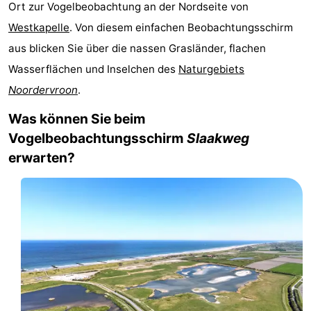
Ort zur Vogelbeobachtung an der Nordseite von
Park
-
Westkapelle
. Von diesem einfachen Beobachtungsschirm
aus blicken Sie über die nassen Grasländer, flachen
Loverendale
Résidence
Campingplätze
Wasserflächen und Inselchen des
Naturgebiets
Wijngaerde
Ferienhäuser
Noordervroon
.
-
Was können Sie beim
Vogelbeobachtungsschirm
Slaakweg
Buitenhof
-
erwarten?
Domburg
Hof
-
Domburg
Westhove
Hotels
Zimmer
(mit
Lastminutes
Frühstück)
Strand