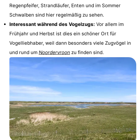
Regenpfeifer, Strandläufer, Enten und im Sommer
Spielplätze
Bowling
-
Schwalben sind hier regelmäßig zu sehen.
Minigolfplätze
Wellness-
Interessant während des Vogelzugs:
Vor allem im
Frühjahr und Herbst ist dies ein schöner Ort für
Zentren
Dörfer
Vogelliebhaber, weil dann besonders viele Zugvögel in
&
Natur
und rund um
Noordervroon
zu finden sind.
Städte
Führungen
Sport
-
Schwimmbader
-
Radfahren
-
Wandern
-