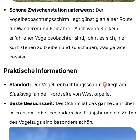
Reiten
-
Schöne Zwischenstation unterwegs:
Der
Vogelbeobachtungsschirm liegt günstig an einer Route
Reitschulen
-
für Wanderer und Radfahrer. Auch wenn Sie kein
Golfplatze
-
erfahrener Vogelbeobachter sind, lohnt es sich, hier
kurz stehen zu bleiben und zu schauen, was gerade
Sportangeln
Mondriaan
passiert.
Toorop
Praktische Informationen
Essen
Standort:
Der Vogelbeobachtungsschirm
liegt am
Slaakweg
, an der Nordseite von
Westkapelle
.
und
Veranstaltungen
Beste Besuchszeit:
Der Schirm ist das ganze Jahr über
trinken
Ringstechen
interessant, aber besonders das Frühjahr und die Zeiten
des Vogelzugs sind besonders schön.
Praktisch
Forum