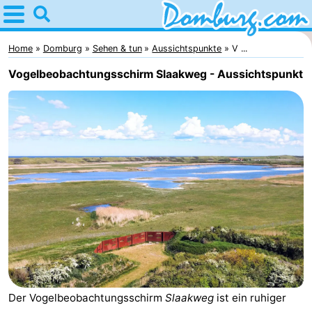
Home
Domburg
Home
Domburg
Sehen & tun
Aussichtspunkte
V ...
Vogelbeobachtungsschirm Slaakweg - Aussichtspunkt
Tipps
Für
kindern
Webcam
Webcam
Webcam
Strand
Übernachten
Appartements
Der Vogelbeobachtungsschirm
Slaakweg
ist ein ruhiger
-