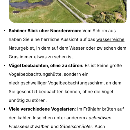
Sehen
&
-
Schöner Blick über Noordervroon:
Vom Schirm aus
tun
Museen
-
haben Sie eine herrliche Aussicht auf das
wasserreiche
Denkmäler
-
Naturgebiet
, in dem auf dem Wasser oder zwischen dem
Gras immer etwas zu sehen ist.
Mühlen
-
Vögel beobachten, ohne zu stören:
Es ist keine große
Leuchtturme
-
Vogelbeobachtungshütte, sondern ein
niedrigschwelliger Vogelbeobachtungsschirm, an dem
Aussichtspunkte
Attraktionen
Sie geschützt beobachten können, ohne die Vögel
-
unnötig zu stören.
Viele verschiedene Vogelarten:
Im Frühjahr brüten auf
Spielplätze
-
den kahlen Inselchen unter anderem
Lachmöwen
,
Indoor-
-
Flussseeschwalben
und
Säbelschnäbler
. Auch