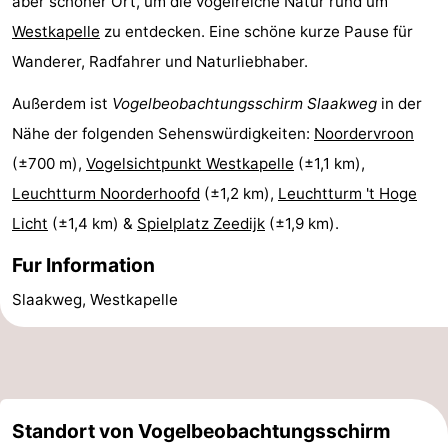
aber schöner Ort, um die vogelreiche Natur rund um
Westkapelle
zu entdecken. Eine schöne kurze Pause für
Bruinisse
-
Wanderer, Radfahrer und Naturliebhaber.
Zierikzee
-
Außerdem ist
Vogelbeobachtungsschirm Slaakweg
in der
Natur
-
Nähe der folgenden Sehenswürdigkeiten:
Noordervroon
(±700 m),
Vogelsichtpunkt Westkapelle
(±1,1 km),
Oosterschelde
Burgh
-
Leuchtturm Noorderhoofd
(±1,2 km),
Leuchtturm 't Hoge
Haamstede
Natur
Walcheren
Licht
(±1,4 km) &
Spielplatz Zeedijk
(±1,9 km).
Kop
-
Fur Information
Slaakweg, Westkapelle
van
Veere
-
Schouwen
Natur
-
Oranjezon
Oostkapelle
-
Standort von Vogelbeobachtungsschirm
Natur
-