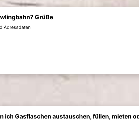
owlingbahn? Grüße
und Adressdaten:
n ich Gasflaschen austauschen, füllen, mieten o