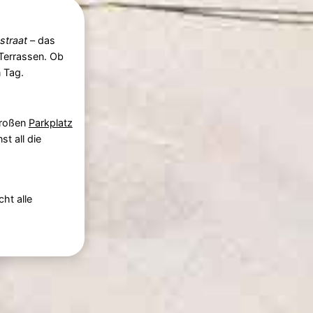
straat
– das
Terrassen. Ob
 Tag.
großen
Parkplatz
t all die
ht alle