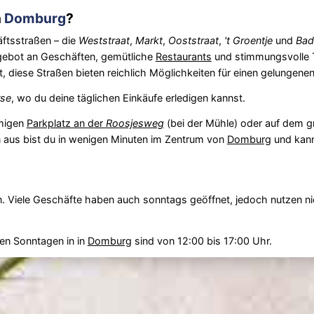
n
Domburg
?
ftsstraßen – die
Weststraat
,
Markt
,
Ooststraat
,
't Groentje
und
Bad
Angebot an Geschäften, gemütliche
Restaurants
und stimmungsvolle 
diese Straßen bieten reichlich Möglichkeiten für einen gelungenen
rse
, wo du deine täglichen Einkäufe erledigen kannst.
umigen
Parkplatz an der
Roosjesweg
(bei der Mühle) oder auf dem 
 aus bist du in wenigen Minuten im Zentrum von
Domburg
und kanns
. Viele Geschäfte haben auch sonntags geöffnet, jedoch nutzen nic
nen Sonntagen in in
Domburg
sind von 12:00 bis 17:00 Uhr.