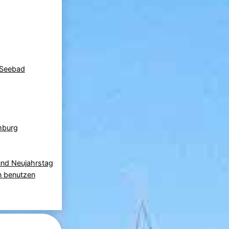
 Seebad
mburg
und Neujahrstag
n benutzen