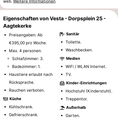
web.
Weitere Informationen
Spielplätze
Bowling
-
Eigenschaften von Vesta - Dorpsplein 25 -
Minigolfplätze
Wellness-
Aagtekerke
Zentren
Dörfer
Sanitär
Preisangaben: Ab
Toilette.
€395,00 pro Woche.
&
Natur
Waschbecken.
Max. 4 personen.
Städte
Führungen
Schlafzimmer: 3.
Medien
Badezimmer: 1.
WiFi / WLAN Internet.
Sport
Haustiere erlaubt nach
TV.
-
Rücksprache.
Kinder-Einrichtungen
Rauchen verboten.
Schwimmbader
-
Hochstuhl (Kinderstuhl).
Küche
Treppentor.
Radfahren
-
Kühlschrank.
Außerhalb
Wandern
-
Gefrierschrank.
Garten.