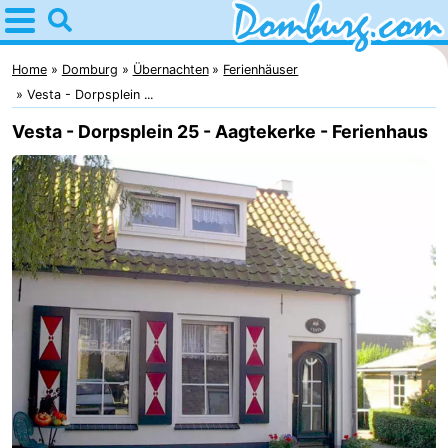
Home
Domburg
Home
Domburg
Übernachten
Ferienhäuser
Vesta - Dorpsplein ...
Tipps
Vesta - Dorpsplein 25 - Aagtekerke - Ferienhaus
Für
kindern
Webcam
Webcam
Webcam
Strand
Übernachten
Appartements
-