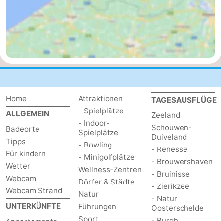
Natur
Wetter
Het
Kontakt
Zwin
Home
Attraktionen
TAGESAUSFLÜGE
- Spielplätze
ALLGEMEIN
Zeeland
- Indoor-
Schouwen-
Badeorte
Spielplätze
Duiveland
Tipps
- Bowling
- Renesse
Für kindern
- Minigolfplätze
- Brouwershaven
Wetter
Wellness-Zentren
- Bruinisse
Webcam
Dörfer & Städte
- Zierikzee
Webcam Strand
Natur
- Natur
UNTERKÜNFTE
Führungen
Oosterschelde
Sport
- Burgh