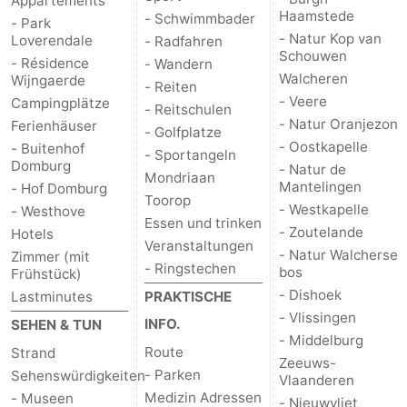
Appartements
Haamstede
- Schwimmbader
- Park
- Natur Kop van
Loverendale
- Radfahren
Schouwen
- Résidence
- Wandern
Walcheren
Wijngaerde
- Reiten
- Veere
Campingplätze
- Reitschulen
- Natur Oranjezon
Ferienhäuser
- Golfplatze
- Oostkapelle
- Buitenhof
- Sportangeln
Domburg
- Natur de
Mondriaan
Mantelingen
- Hof Domburg
Toorop
- Westkapelle
- Westhove
Essen und trinken
- Zoutelande
Hotels
Veranstaltungen
- Natur Walcherse
Zimmer (mit
- Ringstechen
bos
Frühstück)
- Dishoek
Lastminutes
PRAKTISCHE
- Vlissingen
INFO.
SEHEN & TUN
- Middelburg
Route
Strand
Zeeuws-
- Parken
Sehenswürdigkeiten
Vlaanderen
Medizin Adressen
- Museen
- Nieuwvliet