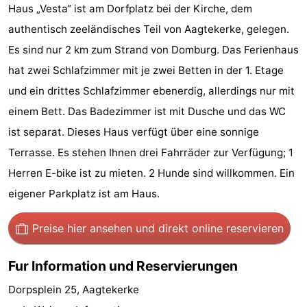
Haus „Vesta“ ist am Dorfplatz bei der Kirche, dem
Sehen
authentisch zeeländisches Teil von Aagtekerke, gelegen.
&
-
Es sind nur 2 km zum Strand von Domburg. Das Ferienhaus
hat zwei Schlafzimmer mit je zwei Betten in der 1. Etage
tun
Museen
-
und ein drittes Schlafzimmer ebenerdig, allerdings nur mit
Denkmäler
-
einem Bett. Das Badezimmer ist mit Dusche und das WC
ist separat. Dieses Haus verfügt über eine sonnige
Mühlen
-
Terrasse. Es stehen Ihnen drei Fahrräder zur Verfügung; 1
Leuchtturme
-
Herren E-bike ist zu mieten. 2 Hunde sind willkommen. Ein
eigener Parkplatz ist am Haus.
Aussichtspunkte
Attraktionen
Preise hier ansehen
und direkt online reservieren
-
Fur Information und Reservierungen
Spielplätze
-
Dorpsplein 25, Aagtekerke
Indoor-
-