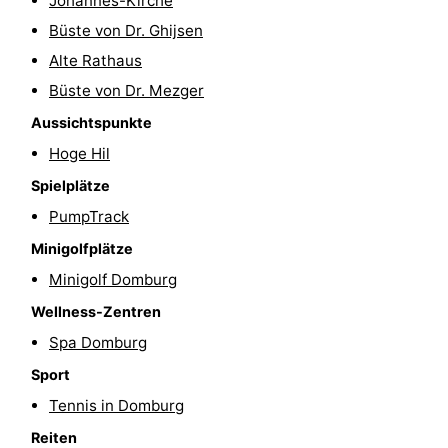
Johannes-Kirche
Büste von Dr. Ghijsen
Route
Alte Rathaus
-
Büste von Dr. Mezger
Parken
Reisebuchshop
Aussichtspunkte
Hoge Hil
Medizin
Spielplätze
Adressen
Region
PumpTrack
Minigolfplätze
Zeeland
Minigolf Domburg
Schouwen-
Wellness-Zentren
Spa Domburg
Duiveland
-
Sport
Renesse
-
Tennis in Domburg
Brouwershaven
-
Reiten