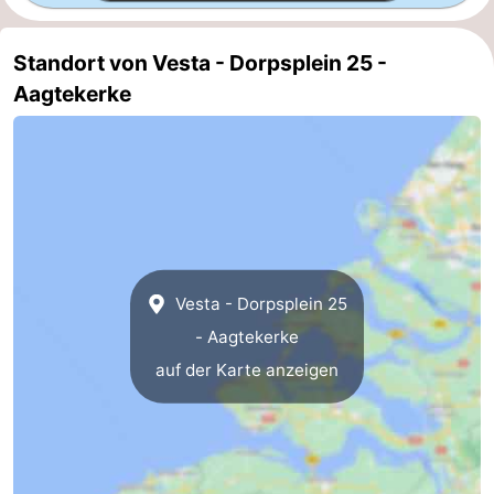
de
Westkapelle
-
Standort von Vesta - Dorpsplein 25 -
Mantelingen
Zoutelande
-
Aagtekerke
Natur
-
Walcherse
Dishoek
-
bos
Vlissingen
-
Middelburg
Zeeuws-
Vesta - Dorpsplein 25
- Aagtekerke
Vlaanderen
-
auf der Karte anzeigen
Nieuwvliet
-
Sluis
-
Cadzand
-