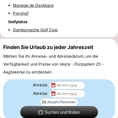
Manege de Dankbare
Bruinisse
-
Ponyhof
Zierikzee
-
Golfplatze
Domburgsche Golf Club
Natur
-
Oosterschelde
Burgh
-
Finden Sie Urlaub zu jeder Jahreszeit
Wählen Sie Ihr Anreise- und Abreisedatum, um die
Haamstede
Natur
Walcheren
Verfügbarkeit und Preise von
Vesta - Dorpsplein 25 -
Kop
-
Aagtekerke
zu entdecken.
van
Veere
-
Anreise
Schouwen
Natur
-
Abreise
Oranjezon
Oostkapelle
-
Suchen und finden
Natur
-