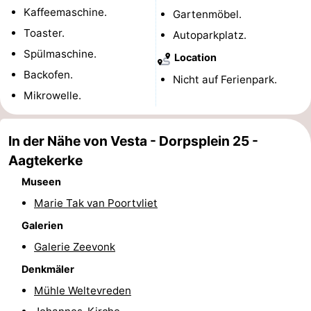
Kaffeemaschine.
Gartenmöbel.
Reiten
-
Toaster.
Autoparkplatz.
Reitschulen
-
Spülmaschine.
Location
Backofen.
Nicht auf Ferienpark.
Golfplatze
-
Mikrowelle.
Sportangeln
Mondriaan
In der Nähe von Vesta - Dorpsplein 25 -
Toorop
Aagtekerke
Essen
Museen
Marie Tak van Poortvliet
und
Veranstaltungen
Galerien
trinken
Ringstechen
Galerie Zeevonk
Denkmäler
Praktisch
Mühle Weltevreden
Forum