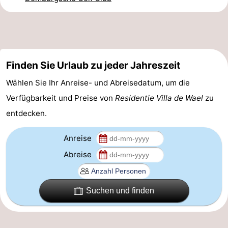
Reiten
-
Reitschulen
-
Golfplatze
-
Finden Sie Urlaub zu jeder Jahreszeit
Wählen Sie Ihr Anreise- und Abreisedatum, um die
Sportangeln
Mondriaan
Verfügbarkeit und Preise von
Residentie Villa de Wael
zu
Toorop
entdecken.
Essen
Anreise
und
Veranstaltungen
Abreise
trinken
Ringstechen
Suchen und finden
Praktisch
Forum