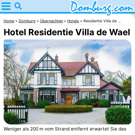
Home
Domburg
Home
Domburg
Übernachten
Hotels
Residentie Villa de ...
Hotel Residentie Villa de Wael
Tipps
Für
kindern
Webcam
Webcam
Webcam
Strand
Übernachten
Appartements
-
Weniger als 200 m vom Strand entfernt erwartet Sie das