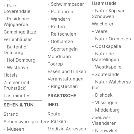
Haamstede
- Schwimmbader
- Park
- Natur Kop van
Loverendale
- Radfahren
Natur
Wetter
Schouwen
- Résidence
- Wandern
Walcheren
Wijngaerde
Het
Kontakt
- Reiten
- Veere
Campingplätze
- Reitschulen
Zwin
- Natur Oranjezon
Ferienhäuser
- Golfplatze
- Oostkapelle
- Buitenhof
- Sportangeln
Domburg
- Natur de
Mondriaan
Mantelingen
- Hof Domburg
Toorop
- Westkapelle
- Westhove
Essen und trinken
- Zoutelande
Hotels
Veranstaltungen
- Natur Walcherse
Zimmer (mit
- Ringstechen
bos
Frühstück)
- Dishoek
Lastminutes
PRAKTISCHE
- Vlissingen
INFO.
SEHEN & TUN
- Middelburg
Route
Strand
Zeeuws-
- Parken
Sehenswürdigkeiten
Vlaanderen
Medizin Adressen
- Museen
- Nieuwvliet