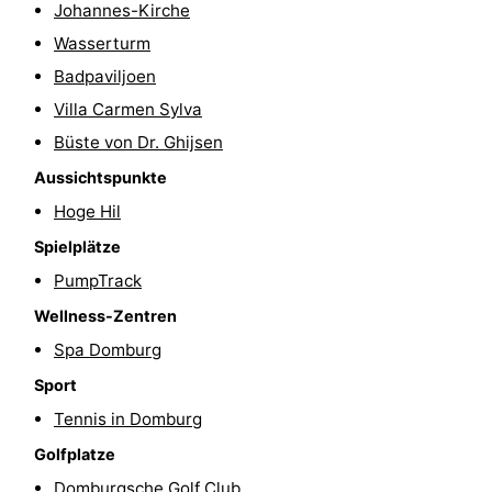
Johannes-Kirche
Spielplätze
Bowling
-
Wasserturm
Badpaviljoen
Minigolfplätze
Wellness-
Villa Carmen Sylva
Zentren
Dörfer
Büste von Dr. Ghijsen
Aussichtspunkte
&
Natur
Hoge Hil
Städte
Führungen
Spielplätze
Sport
PumpTrack
Wellness-Zentren
-
Spa Domburg
Schwimmbader
-
Sport
Tennis in Domburg
Radfahren
-
Golfplatze
Wandern
-
Domburgsche Golf Club