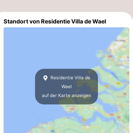
Route
Standort von Residentie Villa de Wael
-
Parken
Reisebuchshop
Medizin
Adressen
Region
Zeeland
Residentie Villa de
Wael
Schouwen-
auf der Karte anzeigen
Duiveland
-
Renesse
-
Brouwershaven
-