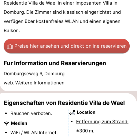
Residentie Villa de Wael in einer imposanten Villa in
Park
-
Domburg. Die Zimmer sind klassisch eingerichtet und
Loverendale
Résidence
Campingplätze
verfügen über kostenfreies WLAN und einen eigenen
Balkon.
Wijngaerde
Ferienhäuser
Preise hier ansehen
und direkt online reservieren
-
Fur Information und Reservierungen
Buitenhof
-
Domburgseweg 6, Domburg
Domburg
Hof
-
web.
Weitere Informationen
Domburg
Westhove
Hotels
Eigenschaften von Residentie Villa de Wael
Zimmer
Location
Rauchen verboten.
(mit
Lastminutes
Entfernung zum Strand:
Medien
±300 m.
Frühstück)
Strand
WiFi / WLAN Internet.