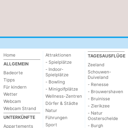
de
Westkapelle
-
Mantelingen
Zoutelande
-
Natur
-
Walcherse
Dishoek
-
Home
Attraktionen
TAGESAUSFLÜGE
bos
Vlissingen
-
- Spielplätze
ALLGEMEIN
Zeeland
- Indoor-
Schouwen-
Badeorte
Spielplätze
Middelburg
Zeeuws-
Duiveland
Tipps
- Bowling
- Renesse
Für kindern
Vlaanderen
-
- Minigolfplätze
- Brouwershaven
Wetter
Wellness-Zentren
- Bruinisse
Nieuwvliet
-
Webcam
Dörfer & Städte
- Zierikzee
Webcam Strand
Natur
- Natur
Sluis
-
UNTERKÜNFTE
Führungen
Oosterschelde
Sport
- Burgh
Appartements
Cadzand
-