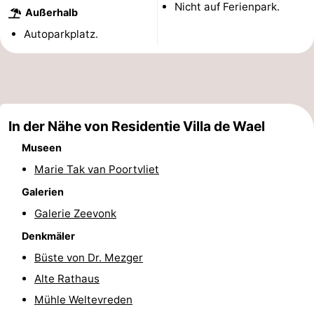
Nicht auf Ferienpark.
Außerhalb
Sehen
Autoparkplatz.
&
-
tun
Museen
-
Denkmäler
-
In der Nähe von Residentie Villa de Wael
Mühlen
-
Museen
Marie Tak van Poortvliet
Leuchtturme
-
Galerien
Aussichtspunkte
Attraktionen
Galerie Zeevonk
Denkmäler
-
Büste von Dr. Mezger
Spielplätze
-
Alte Rathaus
Mühle Weltevreden
Indoor-
-