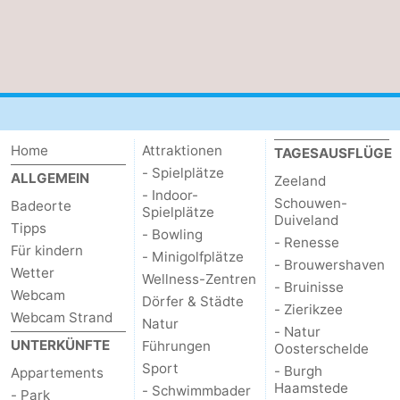
Natur
Wetter
Het
Kontakt
Zwin
Home
Attraktionen
TAGESAUSFLÜGE
- Spielplätze
ALLGEMEIN
Zeeland
- Indoor-
Schouwen-
Badeorte
Spielplätze
Duiveland
Tipps
- Bowling
- Renesse
Für kindern
- Minigolfplätze
- Brouwershaven
Wetter
Wellness-Zentren
- Bruinisse
Webcam
Dörfer & Städte
- Zierikzee
Webcam Strand
Natur
- Natur
UNTERKÜNFTE
Führungen
Oosterschelde
Sport
- Burgh
Appartements
Haamstede
- Schwimmbader
- Park