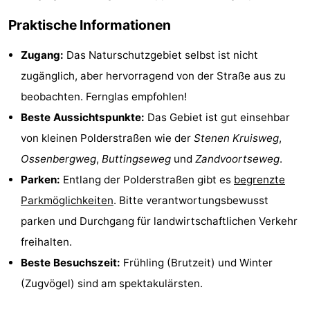
Reiten
-
Praktische Informationen
Reitschulen
-
Zugang:
Das Naturschutzgebiet selbst ist nicht
zugänglich, aber hervorragend von der Straße aus zu
Golfplatze
-
beobachten. Fernglas empfohlen!
Sportangeln
Mondriaan
Beste Aussichtspunkte:
Das Gebiet ist gut einsehbar
von kleinen Polderstraßen wie der
Stenen Kruisweg
,
Toorop
Ossenbergweg
,
Buttingseweg
und
Zandvoortseweg
.
Essen
Parken:
Entlang der Polderstraßen gibt es
begrenzte
Parkmöglichkeiten
. Bitte verantwortungsbewusst
und
Veranstaltungen
parken und Durchgang für landwirtschaftlichen Verkehr
trinken
Ringstechen
freihalten.
Beste Besuchszeit:
Frühling (Brutzeit) und Winter
Praktisch
(Zugvögel) sind am spektakulärsten.
Forum