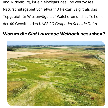
und
Middelburg
, ist ein einzigartiges und wertvolles
Park
-
Naturschutzgebiet von etwa 110 Hektar. Es gilt als das
Topgebiet für Wiesenvögel auf
Walcheren
und ist Teil einer
Loverendale
Résidence
Campingplätze
der 40 Geosites des
UNESCO Geoparks Schelde Delta
.
Wijngaerde
Ferienhäuser
Warum die
Sint Laurense Weihoek
besuchen?
-
Buitenhof
-
Domburg
Hof
-
Domburg
Westhove
Hotels
Zimmer
(mit
Lastminutes
Frühstück)
Strand