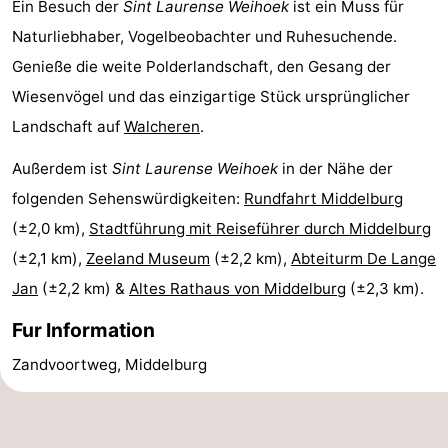
Ein Besuch der
Sint Laurense Weihoek
ist ein Muss für
Route
Naturliebhaber, Vogelbeobachter und Ruhesuchende.
Genieße die weite Polderlandschaft, den Gesang der
-
Wiesenvögel und das einzigartige Stück ursprünglicher
Parken
Reisebuchshop
Landschaft auf
Walcheren
.
Medizin
Außerdem ist
Sint Laurense Weihoek
in der Nähe der
folgenden Sehenswürdigkeiten:
Rundfahrt Middelburg
Adressen
Region
(±2,0 km),
Stadtführung mit Reiseführer durch Middelburg
Zeeland
(±2,1 km),
Zeeland Museum
(±2,2 km),
Abteiturm De Lange
Jan
(±2,2 km) &
Altes Rathaus von Middelburg
(±2,3 km).
Schouwen-
Fur Information
Duiveland
-
Zandvoortweg, Middelburg
Renesse
-
Brouwershaven
-