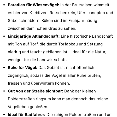
Paradies für Wiesenvögel:
In der Brutsaison wimmelt
Sehen
es hier von Kiebitzen, Rotschenkeln, Uferschnepfen und
&
-
Säbelschnäblern. Küken sind im Frühjahr häufig
zwischen dem hohen Gras zu sehen.
tun
Museen
-
Einzigartige Altlandschaft:
Eine historische Landschaft
Denkmäler
-
mit Ton auf Torf, die durch Torfabbau und Setzung
niedrig und feucht geblieben ist – ideal für die Natur,
Mühlen
-
weniger für die Landwirtschaft.
Leuchtturme
-
Ruhe für Vögel:
Das Gebiet ist nicht öffentlich
zugänglich, sodass die Vögel in aller Ruhe brüten,
Aussichtspunkte
Attraktionen
fressen und überwintern können.
-
Gut von der Straße sichtbar:
Dank der kleinen
Polderstraßen ringsum kann man dennoch das reiche
Spielplätze
-
Vogelleben genießen.
Indoor-
-
Ideal für Radfahrer:
Die ruhigen Polderstraßen rund um