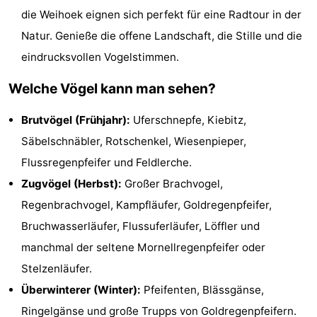
die Weihoek eignen sich perfekt für eine Radtour in der
Spielplätze
Bowling
-
Natur. Genieße die offene Landschaft, die Stille und die
Minigolfplätze
Wellness-
eindrucksvollen Vogelstimmen.
Zentren
Dörfer
Welche Vögel kann man sehen?
&
Natur
Brutvögel (Frühjahr):
Uferschnepfe, Kiebitz,
Säbelschnäbler, Rotschenkel, Wiesenpieper,
Städte
Führungen
Flussregenpfeifer und Feldlerche.
Sport
Zugvögel (Herbst):
Großer Brachvogel,
Regenbrachvogel, Kampfläufer, Goldregenpfeifer,
-
Bruchwasserläufer, Flussuferläufer, Löffler und
Schwimmbader
-
manchmal der seltene Mornellregenpfeifer oder
Stelzenläufer.
Radfahren
-
Überwinterer (Winter):
Pfeifenten, Blässgänse,
Wandern
-
Ringelgänse und große Trupps von Goldregenpfeifern.