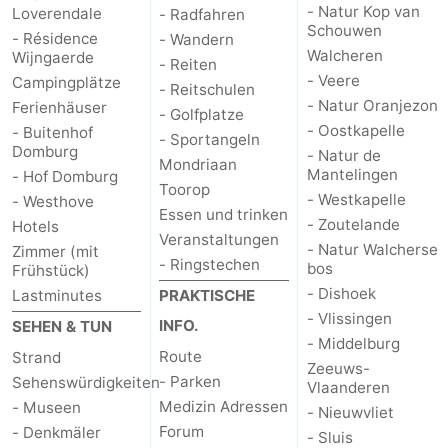
- Natur Kop van
Loverendale
- Radfahren
Schouwen
- Résidence
- Wandern
Walcheren
Wijngaerde
- Reiten
- Veere
Campingplätze
- Reitschulen
- Natur Oranjezon
Ferienhäuser
- Golfplatze
- Oostkapelle
- Buitenhof
- Sportangeln
Domburg
- Natur de
Mondriaan
Mantelingen
- Hof Domburg
Toorop
- Westkapelle
- Westhove
Essen und trinken
- Zoutelande
Hotels
Veranstaltungen
- Natur Walcherse
Zimmer (mit
- Ringstechen
bos
Frühstück)
- Dishoek
Lastminutes
PRAKTISCHE
- Vlissingen
INFO.
SEHEN & TUN
- Middelburg
Route
Strand
Zeeuws-
- Parken
Sehenswürdigkeiten
Vlaanderen
Medizin Adressen
- Museen
- Nieuwvliet
Forum
- Denkmäler
- Sluis