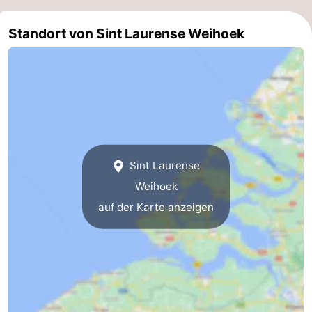
Bruinisse
-
Standort von Sint Laurense Weihoek
Zierikzee
-
Natur
-
Oosterschelde
Burgh
-
Haamstede
Natur
Walcheren
Sint Laurense
Kop
-
Weihoek
auf der Karte anzeigen
van
Veere
-
Schouwen
Natur
-
Oranjezon
Oostkapelle
-
Natur
-