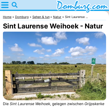
Home
Domburg
Home
Domburg
Sehen & tun
Natur
Sint Laurense ...
Sint Laurense Weihoek - Natur
Tipps
Für
kindern
Webcam
Webcam
Webcam
Strand
Übernachten
Appartements
Die
Sint Laurense Weihoek
, gelegen zwischen
Grijpskerke
-