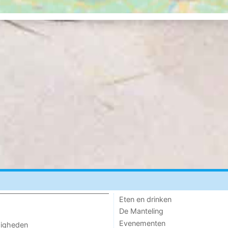
Eten en drinken
De Manteling
Evenementen
digheden