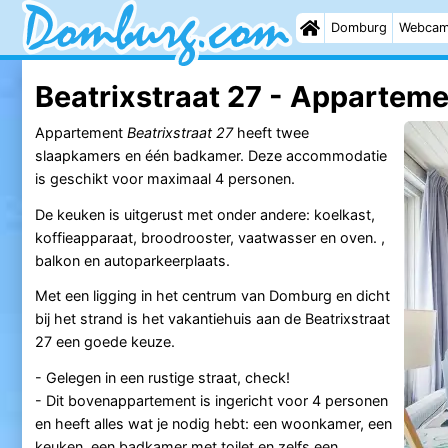
Domburg
Webca
Beatrixstraat 27 - Appartem
Appartement
Beatrixstraat 27
heeft twee
slaapkamers en één badkamer. Deze accommodatie
is geschikt voor maximaal 4 personen.
De keuken is uitgerust met onder andere: koelkast,
koffieapparaat, broodrooster, vaatwasser en oven. ,
balkon en autoparkeerplaats.
Met een ligging in het centrum van Domburg en dicht
bij het strand is het vakantiehuis aan de Beatrixstraat
27 een goede keuze.
- Gelegen in een rustige straat, check!
- Dit bovenappartement is ingericht voor 4 personen
en heeft alles wat je nodig hebt: een woonkamer, een
keuken, een badkamer met toilet en zelfs een