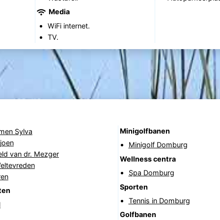
Media
WiFi internet.
TV.
Minigolfbanen
rmen Sylva
joen
Minigolf Domburg
ld van dr. Mezger
Wellness centra
eltevreden
Spa Domburg
ren
Sporten
ten
Tennis in Domburg
l
Golfbanen