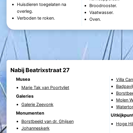
Huisdieren toegelaten na
Broodrooster.
overleg.
Vaatwasser.
Verboden te roken.
Oven.
Nabij Beatrixstraat 27
Musea
Villa Ca
Badpavil
Marie Tak van Poortvliet
Borstbee
Galeries
Molen W
Galerie Zeevonk
Waterto
Monumenten
Uitkijkpun
Borstbeeld van dr. Ghijsen
Hoge Hi
Johanneskerk