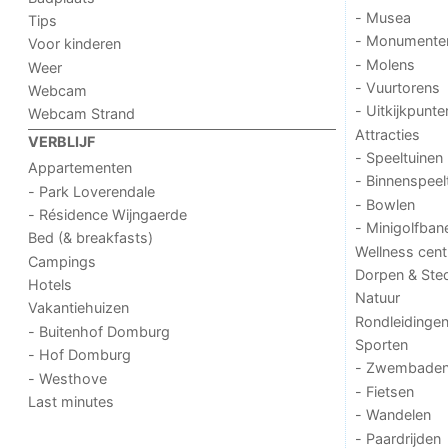
- Musea
Tips
- Monumente
Voor kinderen
- Molens
Weer
- Vuurtorens
Webcam
- Uitkijkpunte
Webcam Strand
Attracties
VERBLIJF
- Speeltuinen
Appartementen
- Binnenspeel
- Park Loverendale
- Bowlen
- Résidence Wijngaerde
- Minigolfban
Bed (& breakfasts)
Wellness cent
Campings
Dorpen & Ste
Hotels
Natuur
Vakantiehuizen
Rondleidinge
- Buitenhof Domburg
Sporten
- Hof Domburg
- Zwembade
- Westhove
- Fietsen
Last minutes
- Wandelen
- Paardrijden