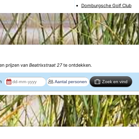
Domburgsche Golf Club
n prijzen van
Beatrixstraat 27
te ontdekken.
en
Zoek en vind