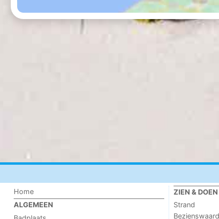
Home
ZIEN & DOEN
Strand
ALGEMEEN
Bezienswaar
Badplaats