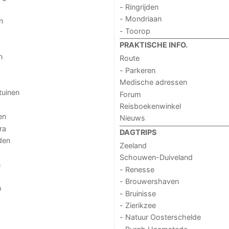
- Ringrijden
- Mondriaan
n
- Toorop
PRAKTISCHE INFO.
n
Route
- Parkeren
Medische adressen
tuinen
Forum
Reisboekenwinkel
en
Nieuws
ra
DAGTRIPS
den
Zeeland
Schouwen-Duiveland
n
- Renesse
- Brouwershaven
n
- Bruinisse
- Zierikzee
- Natuur Oosterschelde