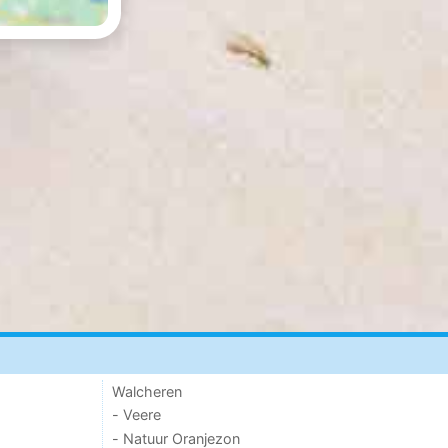
Walcheren
- Veere
- Natuur Oranjezon