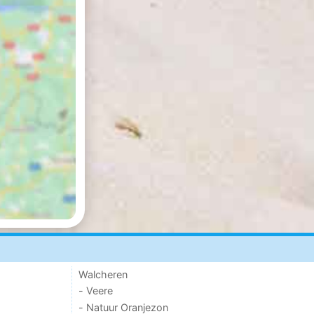
Walcheren
- Veere
- Natuur Oranjezon