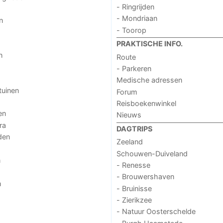
- Ringrijden
- Mondriaan
n
- Toorop
PRAKTISCHE INFO.
n
Route
- Parkeren
Medische adressen
tuinen
Forum
Reisboekenwinkel
en
Nieuws
ra
DAGTRIPS
den
Zeeland
Schouwen-Duiveland
n
- Renesse
- Brouwershaven
n
- Bruinisse
- Zierikzee
- Natuur Oosterschelde