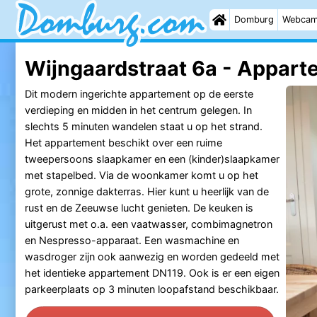
Domburg
Webca
Wijngaardstraat 6a - Appart
Dit modern ingerichte appartement op de eerste
verdieping en midden in het centrum gelegen. In
slechts 5 minuten wandelen staat u op het strand.
Het appartement beschikt over een ruime
tweepersoons slaapkamer en een (kinder)slaapkamer
met stapelbed. Via de woonkamer komt u op het
grote, zonnige dakterras. Hier kunt u heerlijk van de
rust en de Zeeuwse lucht genieten. De keuken is
uitgerust met o.a. een vaatwasser, combimagnetron
en Nespresso-apparaat. Een wasmachine en
wasdroger zijn ook aanwezig en worden gedeeld met
het identieke appartement DN119. Ook is er een eigen
parkeerplaats op 3 minuten loopafstand beschikbaar.