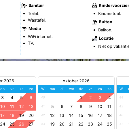
Sanitair
Kindervoorzie
Toilet.
Kinderstoel.
Wastafel.
Buiten
Media
Balkon.
WiFi internet.
Locatie
TV.
Niet op vakanti
er 2026
oktober 2026
do
vr
za
zo
W
ma
di
wo
do
vr
za
zo
W
3
4
5
6
1
2
3
4
40
44
10
11
12
13
5
6
7
8
9
10
11
41
45
17
18
19
20
12
13
14
15
16
17
18
42
46
24
25
26
27
19
20
21
22
23
24
25
43
47