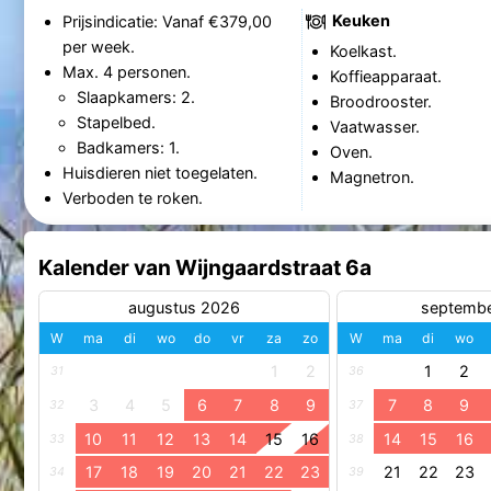
Keuken
Prijsindicatie: Vanaf €379,00
per week.
Koelkast.
Max. 4 personen.
Koffieapparaat.
Slaapkamers: 2.
Broodrooster.
Stapelbed.
Vaatwasser.
Badkamers: 1.
Oven.
Huisdieren niet toegelaten.
Magnetron.
Verboden te roken.
Kalender van Wijngaardstraat 6a
augustus 2026
septemb
W
ma
di
wo
do
vr
za
zo
W
ma
di
wo
1
2
1
2
31
36
3
4
5
6
7
8
9
7
8
9
32
37
10
11
12
13
14
15
16
14
15
16
33
38
17
18
19
20
21
22
23
21
22
23
34
39