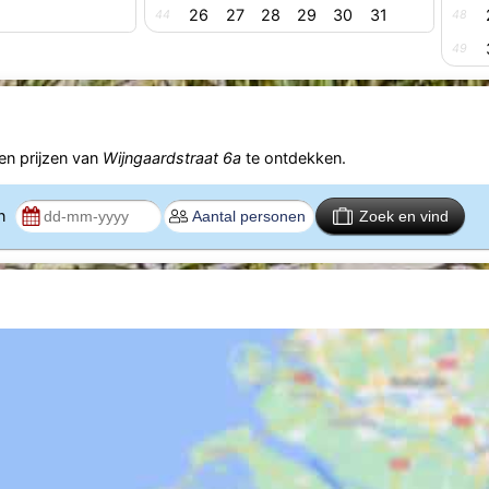
26
27
28
29
30
31
44
48
49
n prijzen van
Wijngaardstraat 6a
te ontdekken.
en
Zoek en vind