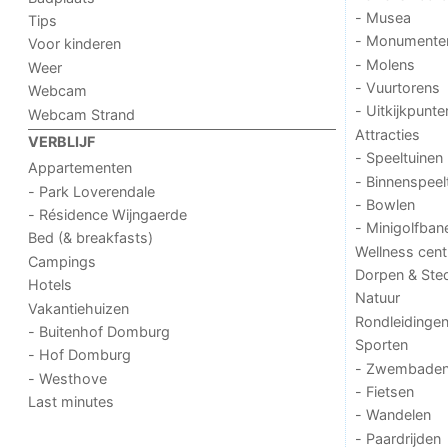
- Musea
Tips
- Monumente
Voor kinderen
- Molens
Weer
- Vuurtorens
Webcam
- Uitkijkpunte
Webcam Strand
Attracties
VERBLIJF
- Speeltuinen
Appartementen
- Binnenspeel
- Park Loverendale
- Bowlen
- Résidence Wijngaerde
- Minigolfban
Bed (& breakfasts)
Wellness cent
Campings
Dorpen & Ste
Hotels
Natuur
Vakantiehuizen
Rondleidinge
- Buitenhof Domburg
Sporten
- Hof Domburg
- Zwembade
- Westhove
- Fietsen
Last minutes
- Wandelen
- Paardrijden