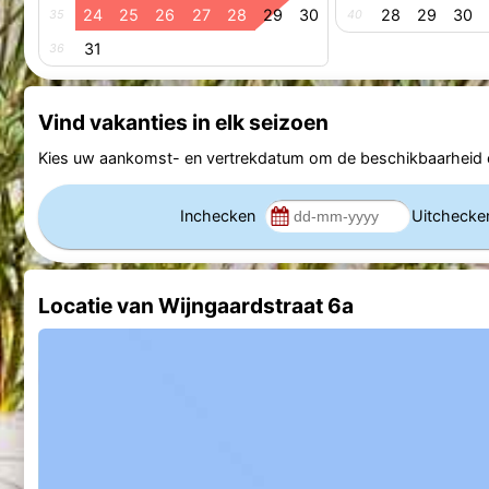
24
25
26
27
28
29
30
28
29
30
35
40
31
36
Vind vakanties in elk seizoen
Kies uw aankomst- en vertrekdatum om de beschikbaarheid e
Inchecken
Uitcheck
Locatie van Wijngaardstraat 6a