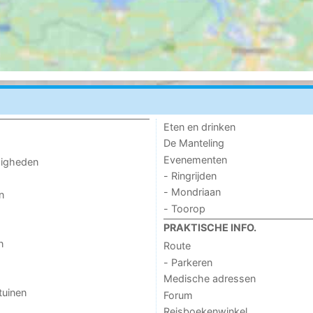
Eten en drinken
De Manteling
Evenementen
digheden
- Ringrijden
- Mondriaan
n
- Toorop
PRAKTISCHE INFO.
n
Route
- Parkeren
Medische adressen
tuinen
Forum
Reisboekenwinkel