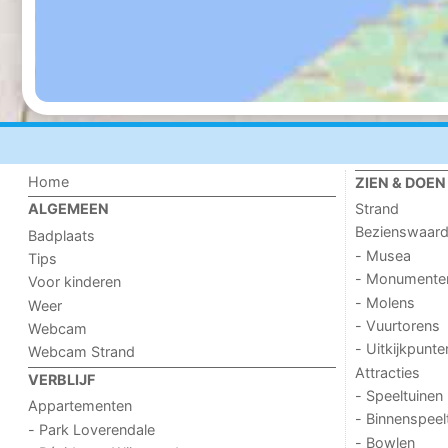
Home
ZIEN & DOEN
Strand
ALGEMEEN
Bezienswaar
Badplaats
- Musea
Tips
- Monumente
Voor kinderen
- Molens
Weer
- Vuurtorens
Webcam
- Uitkijkpunte
Webcam Strand
Attracties
VERBLIJF
- Speeltuinen
Appartementen
- Binnenspeel
- Park Loverendale
- Bowlen