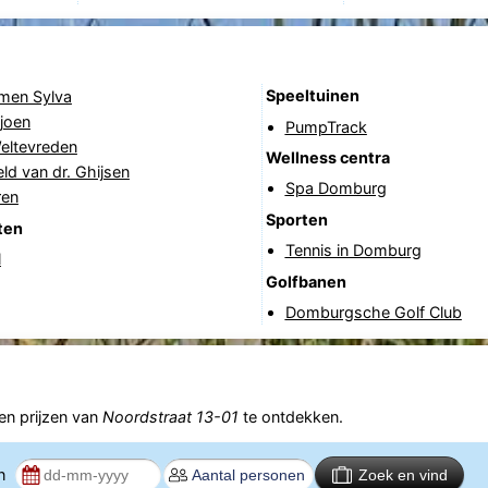
Speeltuinen
rmen Sylva
joen
PumpTrack
eltevreden
Wellness centra
ld van dr. Ghijsen
Spa Domburg
ren
Sporten
ten
Tennis in Domburg
l
Golfbanen
Domburgsche Golf Club
n prijzen van
Noordstraat 13-01
te ontdekken.
en
Zoek en vind