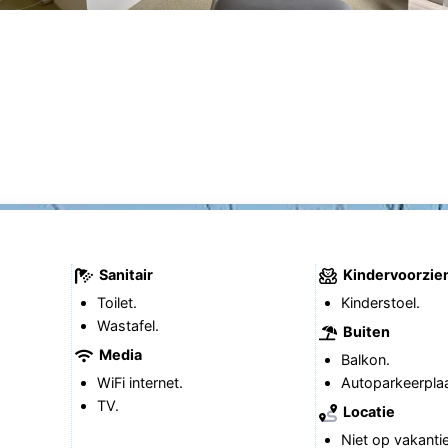
Sanitair
Kindervoorzie
Toilet.
Kinderstoel.
Wastafel.
Buiten
Media
Balkon.
WiFi internet.
Autoparkeerplaa
TV.
Locatie
Niet op vakanti