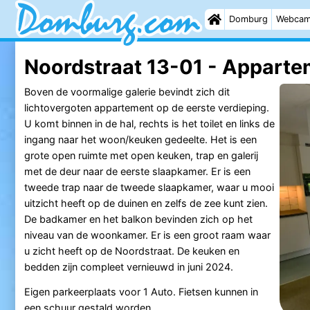
Domburg
Webca
Noordstraat 13-01 - Apparte
Boven de voormalige galerie bevindt zich dit
lichtovergoten appartement op de eerste verdieping.
U komt binnen in de hal, rechts is het toilet en links de
ingang naar het woon/keuken gedeelte. Het is een
grote open ruimte met open keuken, trap en galerij
met de deur naar de eerste slaapkamer. Er is een
tweede trap naar de tweede slaapkamer, waar u mooi
uitzicht heeft op de duinen en zelfs de zee kunt zien.
De badkamer en het balkon bevinden zich op het
niveau van de woonkamer. Er is een groot raam waar
u zicht heeft op de Noordstraat. De keuken en
bedden zijn compleet vernieuwd in juni 2024.
Eigen parkeerplaats voor 1 Auto. Fietsen kunnen in
een schuur gestald worden.