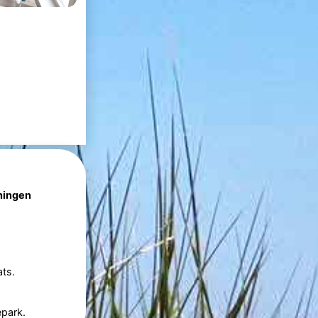
ningen
ts.
epark.