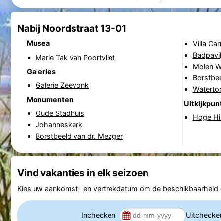
Nabij Noordstraat 13-01
Musea
Villa Ca
Badpavil
Marie Tak van Poortvliet
Molen W
Galeries
Borstbee
Galerie Zeevonk
Waterto
Monumenten
Uitkijkpun
Oude Stadhuis
Hoge Hi
Johanneskerk
Borstbeeld van dr. Mezger
Vind vakanties in elk seizoen
Kies uw aankomst- en vertrekdatum om de beschikbaarheid e
Inchecken
Uitcheck