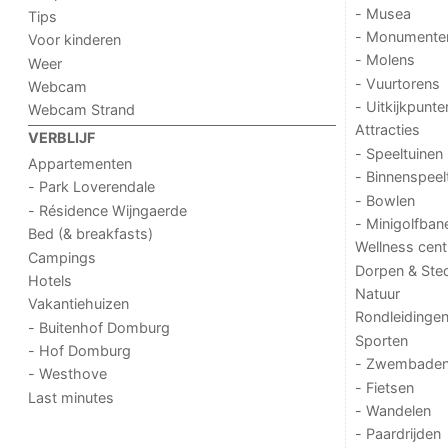
- Musea
Tips
- Monumente
Voor kinderen
- Molens
Weer
- Vuurtorens
Webcam
- Uitkijkpunte
Webcam Strand
Attracties
VERBLIJF
- Speeltuinen
Appartementen
- Binnenspeel
- Park Loverendale
- Bowlen
- Résidence Wijngaerde
- Minigolfban
Bed (& breakfasts)
Wellness cent
Campings
Dorpen & Ste
Hotels
Natuur
Vakantiehuizen
Rondleidinge
- Buitenhof Domburg
Sporten
- Hof Domburg
- Zwembade
- Westhove
- Fietsen
Last minutes
- Wandelen
- Paardrijden