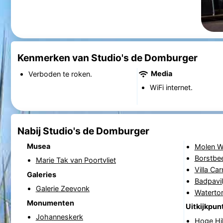
Kenmerken van Studio's de Domburger
Media
Verboden te roken.
WiFi internet.
Nabij Studio's de Domburger
Musea
Molen W
Borstbee
Marie Tak van Poortvliet
Villa Ca
Galeries
Badpavil
Galerie Zeevonk
Waterto
Monumenten
Uitkijkpun
Johanneskerk
Hoge Hi