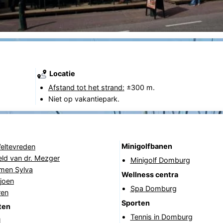
Locatie
Afstand tot het strand:
±300 m.
Niet op vakantiepark.
Minigolfbanen
eltevreden
ld van dr. Mezger
Minigolf Domburg
rmen Sylva
Wellness centra
joen
Spa Domburg
ren
Sporten
ten
Tennis in Domburg
l