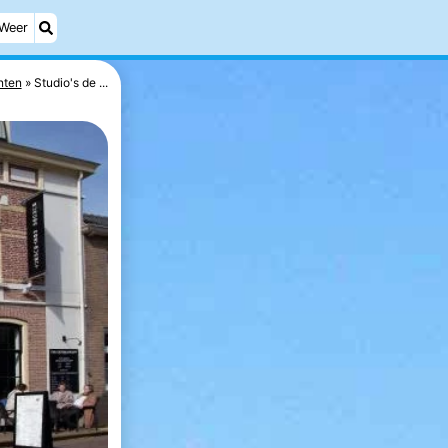
Weer
nten
Studio's de ...