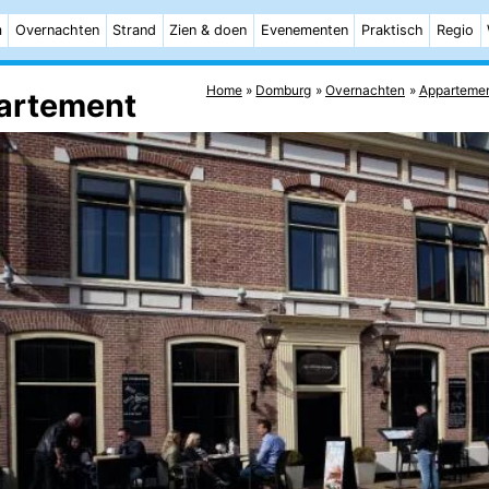
m
Overnachten
Strand
Zien & doen
Evenementen
Praktisch
Regio
Home
Domburg
Overnachten
Apparteme
partement