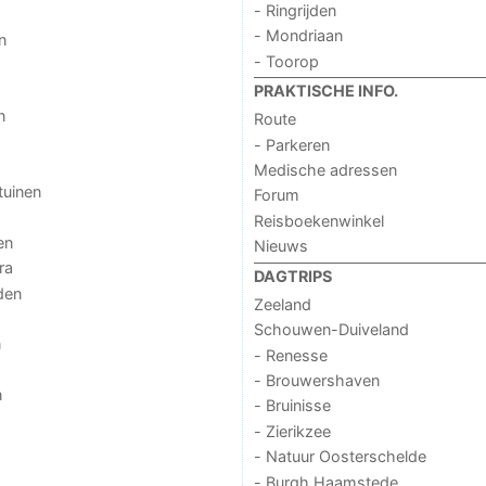
- Ringrijden
- Mondriaan
n
- Toorop
PRAKTISCHE INFO.
n
Route
- Parkeren
Medische adressen
tuinen
Forum
Reisboekenwinkel
en
Nieuws
ra
DAGTRIPS
den
Zeeland
Schouwen-Duiveland
n
- Renesse
- Brouwershaven
n
- Bruinisse
- Zierikzee
- Natuur Oosterschelde
- Burgh Haamstede