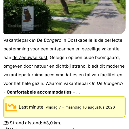
Cadzand
-
Natuur
Weer
Het
Contact
Vakantiepark
In De Bongerd
in
Oostkapelle
is de perfecte
bestemming voor een ontspannen en gezellige vakantie
Zwin
aan
de Zeeuwse kust
. Gelegen op een oude boomgaard,
omgeven door natuur
en dichtbij
strand
, biedt dit moderne
vakantiepark ruime accommodaties en tal van faciliteiten
voor het hele gezin. Waarom vakantiepark
In De Bongerd
?
-
Comfortabele accommodaties
– ...
Last minute:
–
vrijdag 7
maandag 10 augustus 2026
Strand afstand
: ±3,0 km.