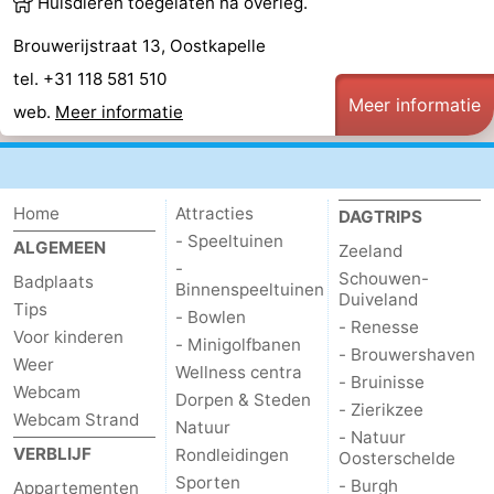
Huisdieren toegelaten na overleg.
Brouwerijstraat 13, Oostkapelle
tel. +31 118 581 510
Meer informatie
web.
Meer informatie
Home
Attracties
DAGTRIPS
- Speeltuinen
ALGEMEEN
Zeeland
-
Schouwen-
Badplaats
Binnenspeeltuinen
Duiveland
Tips
- Bowlen
- Renesse
Voor kinderen
- Minigolfbanen
- Brouwershaven
Weer
Wellness centra
- Bruinisse
Webcam
Dorpen & Steden
- Zierikzee
Webcam Strand
Natuur
- Natuur
VERBLIJF
Rondleidingen
Oosterschelde
Sporten
- Burgh
Appartementen