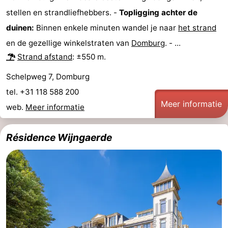
stellen en strandliefhebbers. -
Topligging achter de
Zien
duinen:
Binnen enkele minuten wandel je naar
het strand
&
Bezienswaardigheden
en de gezellige winkelstraten van
Domburg
. - ...
Strand afstand
: ±550 m.
doen
-
Schelpweg 7, Domburg
Musea
-
tel. +31 118 588 200
Meer informatie
Monumenten
-
web.
Meer informatie
Molens
-
Résidence Wijngaerde
Vuurtorens
-
Uitkijkpunten
Attracties
-
Speeltuinen
-