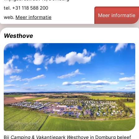
tel. +31 118 588 200
Wandelen
-
Meer informatie
web.
Meer informatie
Paardrijden
-
Westhove
Maneges
-
Golfbanen
Eten
en
Ringrijden
drinken
Mondriaan
Toorop
Evenementen
Praktisch
Forum
Bij
Camping & Vakantiepark Westhove
in
Domburg
beleef