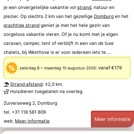
je een onvergetelijke vakantie vol
strand
, natuur en
Route
plezier. Op slechts 2 km van het gezellige
Domburg
en het
-
prachtige strand
geniet je met het hele gezin van
zorgeloos vakantie vieren. Of je nu komt met je eigen
Parkeren
Reisboekenwinkel
caravan, camper, tent of verblijft in een van de luxe
Nieuws
chalets, bij
Westhove
is er voor iedereen iets te ...
Medische
–
:
vanaf €179
zaterdag 8
maandag 10 augustus 2026
adressen
Regio
Strand afstand
: ±2,0 km.
Zeeland
Huisdieren toegelaten na overleg.
Zuiverseweg 2, Domburg
Schouwen-
tel. +31 118 581 809
Duiveland
-
Meer informatie
web.
Meer informatie
Renesse
-