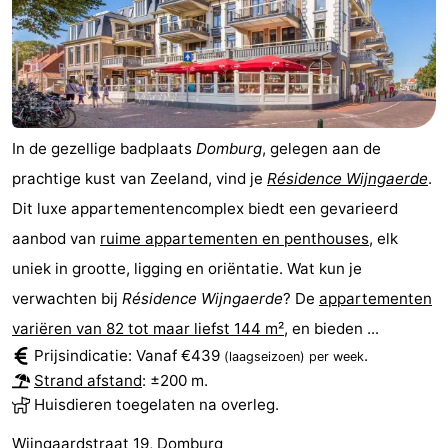
Binnenspeeltuinen
-
Bowlen
-
Minigolfbanen
Wellness
In de gezellige badplaats
Domburg
, gelegen aan de
centra
Dorpen
prachtige kust van Zeeland, vind je
Résidence Wijngaerde
.
&
Natuur
Dit luxe appartementencomplex biedt een gevarieerd
aanbod van
ruime appartementen en penthouses
, elk
Steden
Rondleidingen
uniek in grootte, ligging en oriëntatie. Wat kun je
Sporten
verwachten bij
Résidence Wijngaerde
? De
appartementen
variëren van 82 tot maar liefst 144 m²
, en bieden ...
-
Prijsindicatie: Vanaf €439
.
(laagseizoen)
per week
Strand afstand
: ±200 m.
Zwembaden
-
Huisdieren toegelaten na overleg.
Fietsen
-
Wijngaardstraat 19, Domburg