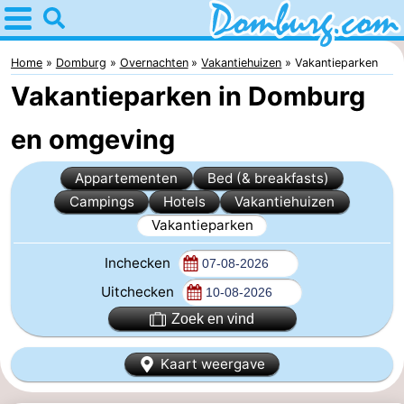
Home
Domburg
Home
Domburg
Overnachten
Vakantiehuizen
Vakantieparken
Vakantieparken in Domburg
Tips
en omgeving
Voor
Appartementen
Bed (& breakfasts)
kinderen
Webcam
Campings
Hotels
Vakantiehuizen
Webcam
Vakantieparken
Inchecken
Webcam
Uitchecken
Strand
Overnachten
Zoek en vind
Appartementen
Kaart weergave
-