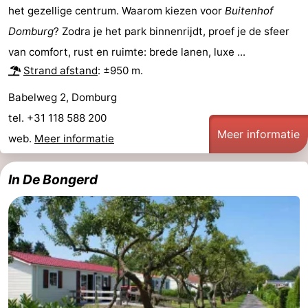
het gezellige centrum. Waarom kiezen voor
Buitenhof
Natuur
-
Domburg
? Zodra je het park binnenrijdt, proef je de sfeer
van comfort, rust en ruimte: brede lanen, luxe ...
de
Westkapelle
-
Strand afstand
: ±950 m.
Mantelingen
Zoutelande
-
Babelweg 2, Domburg
tel. +31 118 588 200
Natuur
-
Meer informatie
web.
Meer informatie
Walcherse
Dishoek
-
In De Bongerd
bos
Vlissingen
-
Middelburg
Zeeuws-
Vlaanderen
-
Nieuwvliet
-
Sluis
-