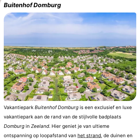
Buitenhof Domburg
Brouwershaven
-
Bruinisse
-
Zierikzee
-
Natuur
-
Oosterschelde
Burgh
-
Haamstede
Natuur
Walcheren
Kop
-
Vakantiepark
Buitenhof Domburg
is een exclusief en luxe
van
Veere
-
vakantiepark aan de rand van de stijlvolle badplaats
Schouwen
Natuur
-
Domburg
in
Zeeland
. Hier geniet je van ultieme
ontspanning op loopafstand van
het strand
, de duinen en
Oranjezon
Oostkapelle
-