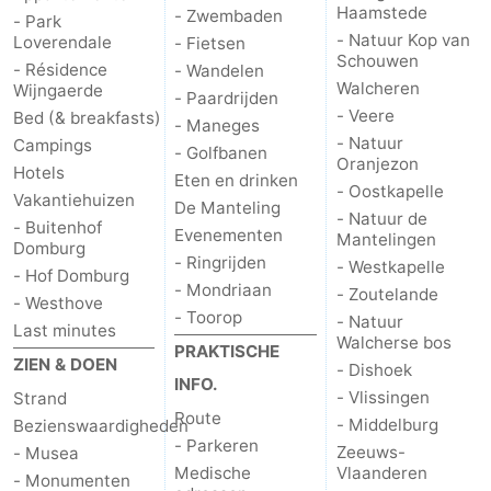
Haamstede
- Zwembaden
- Park
- Natuur Kop van
Loverendale
- Fietsen
Schouwen
- Résidence
- Wandelen
Walcheren
Wijngaerde
- Paardrijden
- Veere
Bed (& breakfasts)
- Maneges
- Natuur
Campings
- Golfbanen
Oranjezon
Hotels
Eten en drinken
- Oostkapelle
Vakantiehuizen
De Manteling
- Natuur de
- Buitenhof
Evenementen
Mantelingen
Domburg
- Ringrijden
- Westkapelle
- Hof Domburg
- Mondriaan
- Zoutelande
- Westhove
- Toorop
- Natuur
Last minutes
Walcherse bos
PRAKTISCHE
ZIEN & DOEN
- Dishoek
INFO.
- Vlissingen
Strand
Route
- Middelburg
Bezienswaardigheden
- Parkeren
Zeeuws-
- Musea
Medische
Vlaanderen
- Monumenten