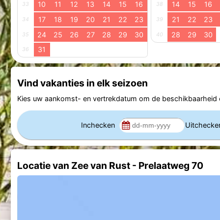
10
11
12
13
14
15
16
14
15
16
33
38
17
18
19
20
21
22
23
21
22
23
34
39
24
25
26
27
28
29
30
28
29
30
35
40
31
36
Vind vakanties in elk seizoen
Kies uw aankomst- en vertrekdatum om de beschikbaarheid e
Inchecken
Uitcheck
Locatie van Zee van Rust - Prelaatweg 70