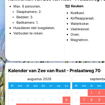
Keuken
Max. 6 personen.
Slaapkamers: 2.
Koelkast.
Bedden: 3.
Koffieapparaat.
Badkamers: 1.
Waterkoker.
Huisdieren niet toegelaten.
Vaatwasser.
Verboden te roken.
Oven.
Magnetron.
Kalender van Zee van Rust - Prelaatweg 70
augustus 2026
septemb
W
ma
di
wo
do
vr
za
zo
W
ma
di
wo
1
2
1
2
31
36
3
4
5
6
7
8
9
7
8
9
32
37