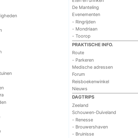
Eten en drinken
De Manteling
Evenementen
digheden
- Ringrijden
- Mondriaan
n
- Toorop
PRAKTISCHE INFO.
n
Route
- Parkeren
Medische adressen
tuinen
Forum
Reisboekenwinkel
en
Nieuws
ra
DAGTRIPS
den
Zeeland
Schouwen-Duiveland
n
- Renesse
- Brouwershaven
n
- Bruinisse