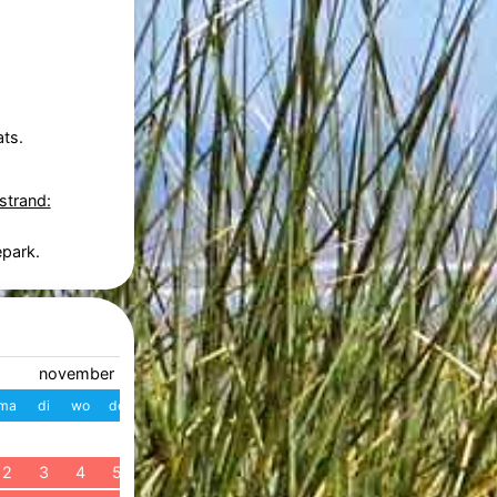
ts.
strand:
epark.
november 2026
december 2026
ma
di
wo
do
vr
za
zo
W
ma
di
wo
do
vr
z
1
1
2
3
4
49
2
3
4
5
6
7
8
7
8
9
10
11
1
50