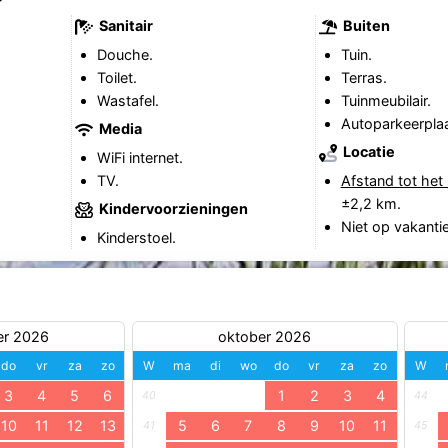
Sanitair
Buiten
Douche.
Tuin.
Toilet.
Terras.
Wastafel.
Tuinmeubilair.
Autoparkeerplaa
Media
Locatie
WiFi internet.
TV.
Afstand tot het 
±2,2 km.
Kindervoorzieningen
Niet op vakanti
Kinderstoel.
er 2026
oktober 2026
do
vr
za
zo
W
ma
di
wo
do
vr
za
zo
W
3
4
5
6
1
2
3
4
40
44
10
11
12
13
5
6
7
8
9
10
11
41
45