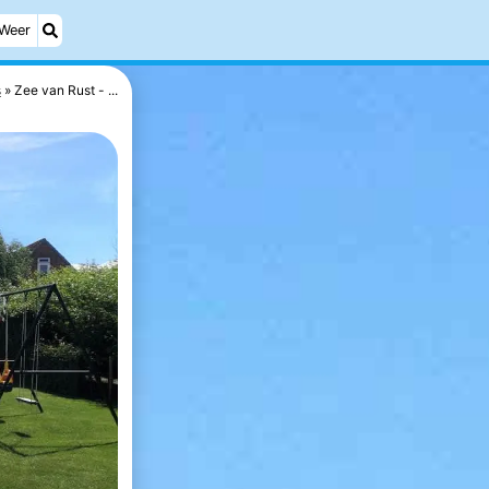
Weer
s
Zee van Rust - ...