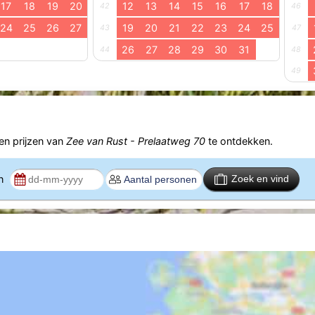
17
18
19
20
12
13
14
15
16
17
18
42
46
24
25
26
27
19
20
21
22
23
24
25
43
47
26
27
28
29
30
31
44
48
49
n prijzen van
Zee van Rust - Prelaatweg 70
te ontdekken.
en
Zoek en vind