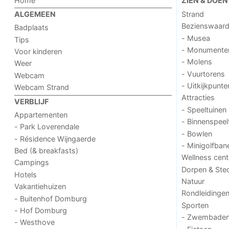
Home
ZIEN & DOEN
Strand
ALGEMEEN
Bezienswaar
Badplaats
- Musea
Tips
- Monumente
Voor kinderen
- Molens
Weer
- Vuurtorens
Webcam
- Uitkijkpunte
Webcam Strand
Attracties
VERBLIJF
- Speeltuinen
Appartementen
- Binnenspeel
- Park Loverendale
- Bowlen
- Résidence Wijngaerde
- Minigolfban
Bed (& breakfasts)
Wellness cent
Campings
Dorpen & Ste
Hotels
Natuur
Vakantiehuizen
Rondleidinge
- Buitenhof Domburg
Sporten
- Hof Domburg
- Zwembade
- Westhove