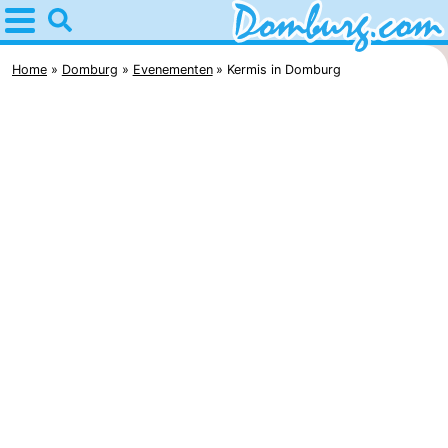
Home
Domburg
Home
Domburg
Evenementen
Kermis in Domburg
Tips
Voor
kinderen
Webcam
Webcam
Webcam
Strand
Overnachten
Appartementen
-