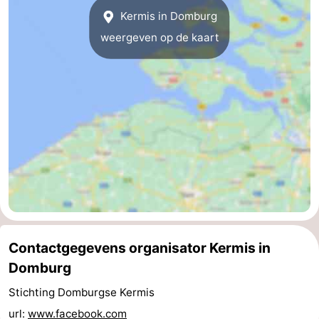
Kermis in Domburg
Brouwershaven
-
weergeven op de kaart
Bruinisse
-
Zierikzee
-
Natuur
-
Oosterschelde
Burgh
-
Haamstede
Natuur
Walcheren
Kop
-
Contactgegevens organisator Kermis in
van
Veere
-
Domburg
Schouwen
Natuur
-
Stichting Domburgse Kermis
Oranjezon
Oostkapelle
-
url:
www.facebook.com