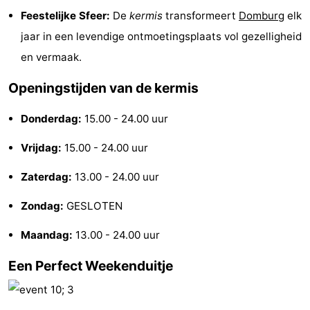
Feestelijke Sfeer:
De
kermis
transformeert
Domburg
elk
Binnenspeeltuinen
-
jaar in een levendige ontmoetingsplaats vol gezelligheid
Bowlen
-
en vermaak.
Minigolfbanen
Wellness
Openingstijden van de kermis
centra
Dorpen
Donderdag:
15.00 - 24.00 uur
&
Natuur
Vrijdag:
15.00 - 24.00 uur
Steden
Rondleidingen
Zaterdag:
13.00 - 24.00 uur
Zondag:
GESLOTEN
Sporten
Maandag:
13.00 - 24.00 uur
-
Een Perfect Weekenduitje
Zwembaden
-
Fietsen
-