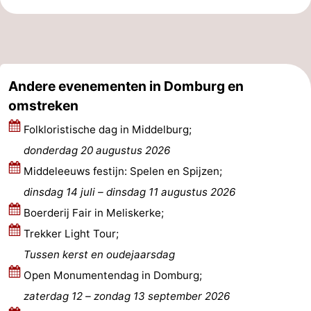
Natuur
-
de
Westkapelle
-
Andere evenementen in Domburg en
Mantelingen
Zoutelande
-
omstreken
Natuur
-
Folkloristische dag in Middelburg;
donderdag 20 augustus 2026
Walcherse
Dishoek
-
Middeleeuws festijn: Spelen en Spijzen;
bos
Vlissingen
-
dinsdag 14 juli
–
dinsdag 11 augustus 2026
Boerderij Fair in Meliskerke;
Middelburg
Zeeuws-
Trekker Light Tour;
Vlaanderen
-
Tussen kerst en oudejaarsdag
Open Monumentendag in Domburg;
Nieuwvliet
-
zaterdag 12
–
zondag 13 september 2026
Sluis
-