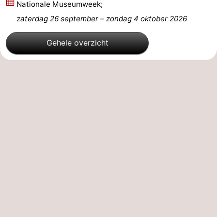
Nationale Museumweek;
zaterdag 26 september
–
zondag 4 oktober 2026
Cadzand
-
Natuur
Weer
Gehele overzicht
Het
Contact
Zwin