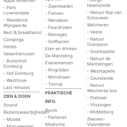
Appartementen
Haamstede
- Zwembaden
- Park
- Natuur Kop van
Loverendale
- Fietsen
Schouwen
- Résidence
- Wandelen
Walcheren
Wijngaerde
- Paardrijden
- Veere
Bed (& breakfasts)
- Maneges
- Natuur
Campings
- Golfbanen
Oranjezon
Hotels
Eten en drinken
- Oostkapelle
Vakantiehuizen
De Manteling
- Natuur de
- Buitenhof
Evenementen
Mantelingen
Domburg
- Ringrijden
- Westkapelle
- Hof Domburg
- Mondriaan
- Zoutelande
- Westhove
- Toorop
- Natuur
Last minutes
Walcherse bos
PRAKTISCHE
ZIEN & DOEN
- Dishoek
INFO.
- Vlissingen
Strand
Route
- Middelburg
Bezienswaardigheden
- Parkeren
Zeeuws-
- Musea
Medische
Vlaanderen
- Monumenten