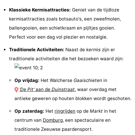
Zien
Klassieke Kermisattracties:
Geniet van de tijdloze
kermisattracties zoals botsauto's, een zweefmolen,
&
Bezienswaardigheden
ballengooien, een schietkraam en pijltjes gooien.
doen
-
Perfect voor een dag vol plezier en nostalgie.
Musea
-
Traditionele Activiteiten:
Naast de
kermis
zijn er
traditionele activiteiten die het bezoeken waard zijn:
Monumenten
-
Molens
-
Op vrijdag:
Het Walcherse
Gaaischieten
in
Vuurtorens
-
'De Pit'
aan de
Duinstraat
, waar overdag met
antieke geweren op houten blokken wordt geschoten.
Uitkijkpunten
Attracties
Op zaterdag:
Het
ringrijden
op de
Markt
in het
-
centrum van
Domburg
, een spectaculaire en
traditionele Zeeuwse paardensport.
Speeltuinen
-