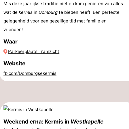
Mis deze jaarlijkse traditie niet en kom genieten van alles
Wandelen
-
wat de
kermis
in
Domburg
te bieden heeft. Een perfecte
gelegenheid voor een gezellige tijd met familie en
Paardrijden
-
vrienden!
Maneges
-
Waar
Golfbanen
Eten
Parkeerplaats Tramzicht
en
Ringrijden
Website
fb.com/Domburgsekermis
drinken
Mondriaan
Toorop
Evenementen
Praktisch
Weekend erna: Kermis in
Westkapelle
Forum