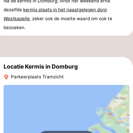
Na de
kermis
in
Domburg
, vindt het weekend erna
dezelfde
kermis plaats in het naastgelegen dorp
Route
Westkapelle
, zeker ook de moeite waard om ook te
-
bezoeken.
Parkeren
Reisboekenwinkel
Nieuws
Medische
Locatie Kermis in Domburg
adressen
Regio
Parkeerplaats Tramzicht
Zeeland
Schouwen-
Duiveland
-
Renesse
-