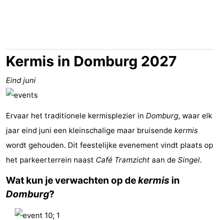
Park
-
Loverendale
Résidence
Bed
Wijngaerde
(&
Campings
Kermis in Domburg 2027
breakfasts)
Hotels
Eind juni
Vakantiehuizen
Ervaar het traditionele kermisplezier in
Domburg
, waar elk
-
jaar eind juni een kleinschalige maar bruisende
kermis
Buitenhof
-
wordt gehouden. Dit feestelijke evenement vindt plaats op
het parkeerterrein naast
Café Tramzicht
aan de
Singel
.
Domburg
Hof
-
Wat kun je verwachten op de
kermis
in
Domburg
Westhove
Last
Domburg
?
minutes
Strand