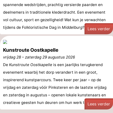
spannende wedstrijden, prachtig versierde paarden en
Cadzand
-
deelnemers in traditionele klederdracht. Een evenement
vol cultuur, sport en gezelligheid! Wat kun je verwachten
Natuur
Weer
tijdens de Folkloristische Dag in
Middelburg
? - ...
Lees verder
Het
Contact
Zwin
Kunstroute Oostkapelle
vrijdag 28
–
zaterdag 29 augustus 2026
De
Kunstroute Oostkapelle
is een jaarlijks terugkerend
evenement waarbij het dorp verandert in een groot,
inspirerend kunstparcours. Twee keer per jaar – op de
vrijdag en zaterdag vóór Pinksteren en de laatste vrijdag
en zaterdag in augustus – openen lokale kunstenaars en
creatieve geesten hun deuren om hun werk te ...
Lees verder