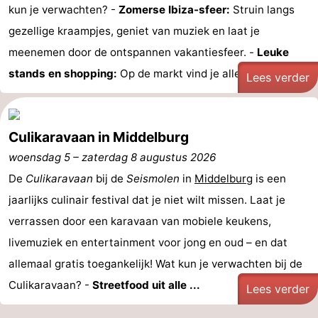
kun je verwachten? -
Zomerse Ibiza-sfeer:
Struin langs
Zien
gezellige kraampjes, geniet van muziek en laat je
&
Bezienswaardigheden
meenemen door de ontspannen vakantiesfeer. -
Leuke
stands en shopping:
Op de markt vind je allerlei ...
Lees verder
doen
-
Musea
-
Culikaravaan in Middelburg
Monumenten
-
woensdag 5
–
zaterdag 8 augustus 2026
De
Molens
-
Culikaravaan
bij de
Seismolen
in
Middelburg
is een
jaarlijks culinair festival dat je niet wilt missen. Laat je
Vuurtorens
-
verrassen door een karavaan van mobiele keukens,
livemuziek en entertainment voor jong en oud – en dat
Uitkijkpunten
Attracties
allemaal gratis toegankelijk! Wat kun je verwachten bij de
-
Culikaravaan? -
Streetfood uit alle ...
Lees verder
Speeltuinen
-