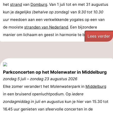
het
strand
van
Domburg
. Van 1 juli tot en met 31 augustus
Wandelen
-
kun je
dagelijks (behalve op zondag)
van
9.30 tot 10.30
Paardrijden
-
uur
meedoen aan een verkwikkende yogales op een van
de mooiste
stranden van Nederland
. Een bijzondere
Maneges
-
manier om lichaam en geest in harmonie te brengen ...
Lees verder
Golfbanen
Eten
en
Ringrijden
drinken
Mondriaan
Parkconcerten op het Molenwater in Middelburg
Toorop
zondag 5 juli
–
zondag 23 augustus 2026
Elke zomer verandert het
Molenwaterpark
in
Middelburg
Evenementen
in een bruisend openluchtpodium. Op
iedere
Praktisch
zondagmiddag in juli en augustus
kun je hier van 15.30 tot
16.45 uur genieten van sfeervolle concerten in de
Forum