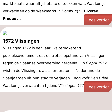
marktplaats waar altijd iets te ontdekken valt. Wat kun je
verwachten op de Weekmarkt in
Domburg
? -
Diverse
Produc ...
Lees verder
1572 Vlissingen
Vlissingen 1572
is een jaarlijks terugkerend
publieksevenement dat de trotse opstand van
Vlissingen
tegen de Spaanse overheersing herdenkt. Op
6 april 1572
wisten de Vlissingers als allereersten in Nederland de
Spanjaarden uit hun stad te verjagen – nog vóór
Den Briel
!
Wat kun je verwachten tijdens
Vlissingen 1572
? - ...
Lees verder