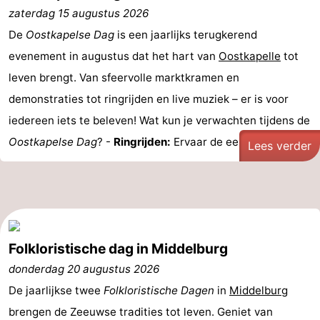
zaterdag 15 augustus 2026
Natuur
-
De
Oostkapelse Dag
is een jaarlijks terugkerend
evenement in augustus dat het hart van
Oostkapelle
tot
de
Westkapelle
-
leven brengt. Van sfeervolle marktkramen en
Mantelingen
Zoutelande
-
demonstraties tot ringrijden en live muziek – er is voor
iedereen iets te beleven! Wat kun je verwachten tijdens de
Natuur
-
Oostkapelse Dag
? -
Ringrijden:
Ervaar de eeuwenoude ...
Lees verder
Walcherse
Dishoek
-
bos
Vlissingen
-
Middelburg
Zeeuws-
Folkloristische dag in Middelburg
Vlaanderen
-
donderdag 20 augustus 2026
Nieuwvliet
-
De jaarlijkse twee
Folkloristische Dagen
in
Middelburg
brengen de Zeeuwse tradities tot leven. Geniet van
Sluis
-