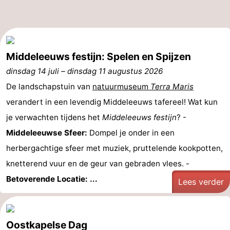
Brouwershaven
-
Bruinisse
-
Middeleeuws festijn: Spelen en Spijzen
Zierikzee
-
dinsdag 14 juli
–
dinsdag 11 augustus 2026
De landschapstuin van
natuurmuseum
Terra Maris
Natuur
-
verandert in een levendig Middeleeuws tafereel! Wat kun
Oosterschelde
Burgh
-
je verwachten tijdens het
Middeleeuws festijn
? -
Middeleeuwse Sfeer:
Dompel je onder in een
Haamstede
Natuur
Walcheren
herbergachtige sfeer met muziek, pruttelende kookpotten,
Kop
-
knetterend vuur en de geur van gebraden vlees. -
Betoverende Locatie: ...
van
Veere
-
Lees verder
Schouwen
Natuur
-
Oostkapelse Dag
Oranjezon
Oostkapelle
-