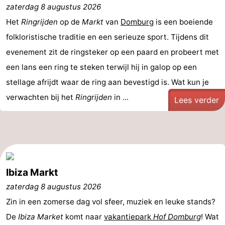
zaterdag 8 augustus 2026
Park
-
Het
Ringrijden
op de
Markt
van
Domburg
is een boeiende
Loverendale
Résidence
Bed
folkloristische traditie en een serieuze sport. Tijdens dit
evenement zit de ringsteker op een paard en probeert met
Wijngaerde
(&
Campings
een lans een ring te steken terwijl hij in galop op een
breakfasts)
Hotels
stellage afrijdt waar de ring aan bevestigd is. Wat kun je
verwachten bij het
Ringrijden
in ...
Lees verder
Vakantiehuizen
-
Buitenhof
-
Domburg
Hof
-
Ibiza Markt
zaterdag 8 augustus 2026
Domburg
Westhove
Last
Zin in een zomerse dag vol sfeer, muziek en leuke stands?
minutes
Strand
De
Ibiza Market
komt naar
vakantiepark
Hof Domburg
! Wat