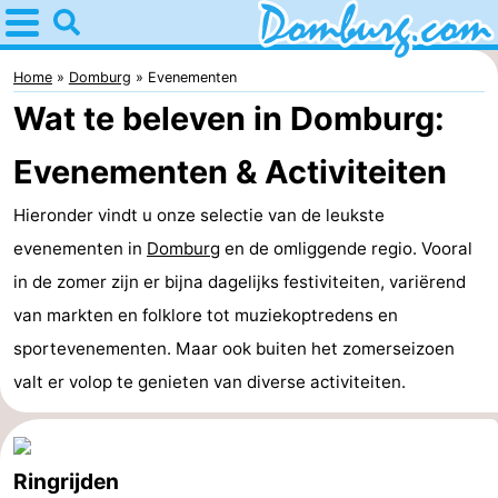
Home
Domburg
Home
Domburg
Evenementen
Wat te beleven in Domburg:
Tips
Evenementen & Activiteiten
Voor
Hieronder vindt u onze selectie van de leukste
kinderen
Webcam
evenementen in
Domburg
en de omliggende regio. Vooral
Webcam
in de zomer zijn er bijna dagelijks festiviteiten, variërend
van markten en folklore tot muziekoptredens en
Webcam
sportevenementen. Maar ook buiten het zomerseizoen
Strand
Overnachten
valt er volop te genieten van diverse activiteiten.
Appartementen
-
Ringrijden