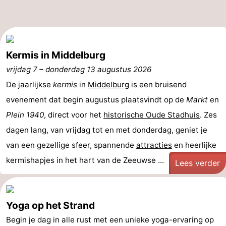
Binnenspeeltuinen
-
Bowlen
-
Kermis in Middelburg
Minigolfbanen
Wellness
vrijdag 7
–
donderdag 13 augustus 2026
centra
Dorpen
De jaarlijkse
kermis
in
Middelburg
is een bruisend
evenement dat begin augustus plaatsvindt op de
Markt
en
&
Natuur
Plein 1940
, direct voor het
historische Oude Stadhuis
. Zes
Steden
Rondleidingen
dagen lang, van vrijdag tot en met donderdag, geniet je
van een gezellige sfeer, spannende
attracties
en heerlijke
Sporten
kermishapjes in het hart van de Zeeuwse ...
Lees verder
-
Zwembaden
-
Yoga op het Strand
Fietsen
-
Begin je dag in alle rust met een unieke yoga-ervaring op