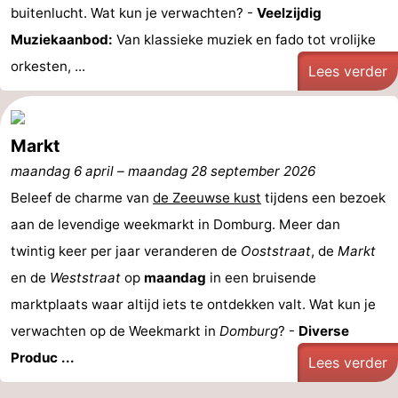
buitenlucht. Wat kun je verwachten? -
Veelzijdig
Route
Muziekaanbod:
Van klassieke muziek en fado tot vrolijke
orkesten, ...
-
Lees verder
Parkeren
Reisboekenwinkel
Markt
Nieuws
maandag 6 april
–
maandag 28 september 2026
Medische
Beleef de charme van
de Zeeuwse kust
tijdens een bezoek
aan de levendige weekmarkt in Domburg. Meer dan
adressen
Regio
twintig keer per jaar veranderen de
Ooststraat
, de
Markt
Zeeland
en de
Weststraat
op
maandag
in een bruisende
marktplaats waar altijd iets te ontdekken valt. Wat kun je
Schouwen-
verwachten op de Weekmarkt in
Domburg
? -
Diverse
Duiveland
-
Produc ...
Lees verder
Renesse
-