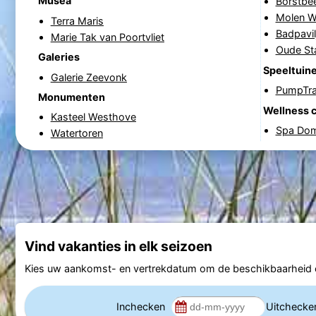
Musea
Borstbee
Molen W
Terra Maris
Badpavil
Marie Tak van Poortvliet
Oude St
Galeries
Speeltuin
Galerie Zeevonk
PumpTr
Monumenten
Wellness 
Kasteel Westhove
Spa Do
Watertoren
Vind vakanties in elk seizoen
Kies uw aankomst- en vertrekdatum om de beschikbaarheid e
Inchecken
Uitcheck