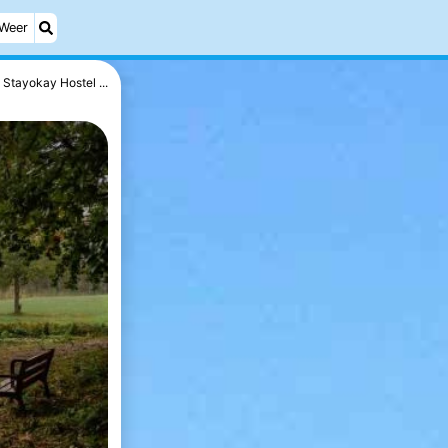
Weer
Stayokay Hostel ...