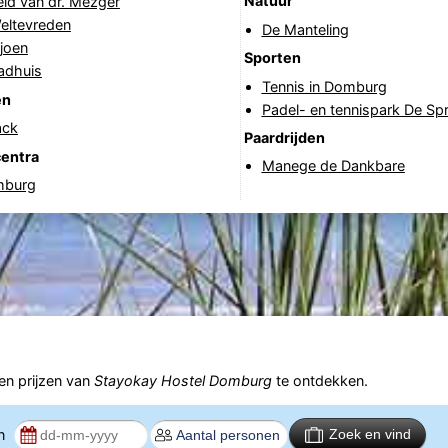
Natuur
ld van dr. Mezger
eltevreden
De Manteling
joen
Sporten
adhuis
Tennis in Domburg
en
Padel- en tennispark De Spr
ack
Paardrijden
centra
Manege de Dankbare
mburg
n prijzen van
Stayokay Hostel Domburg
te ontdekken.
en
Zoek en vind