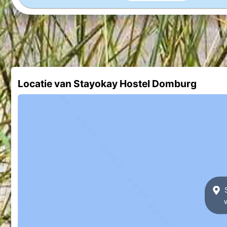
Locatie van Stayokay Hostel Domburg
S