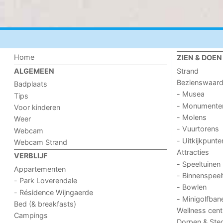
Home
ZIEN & DOEN
Strand
ALGEMEEN
Bezienswaar
Badplaats
- Musea
Tips
- Monumente
Voor kinderen
- Molens
Weer
- Vuurtorens
Webcam
- Uitkijkpunte
Webcam Strand
Attracties
VERBLIJF
- Speeltuinen
Appartementen
- Binnenspeel
- Park Loverendale
- Bowlen
- Résidence Wijngaerde
- Minigolfban
Bed (& breakfasts)
Wellness cent
Campings
Dorpen & Ste