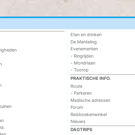
Eten en drinken
De Manteling
Evenementen
digheden
- Ringrijden
- Mondriaan
n
- Toorop
PRAKTISCHE INFO.
n
Route
- Parkeren
Medische adressen
tuinen
Forum
Reisboekenwinkel
en
Nieuws
ra
DAGTRIPS
den