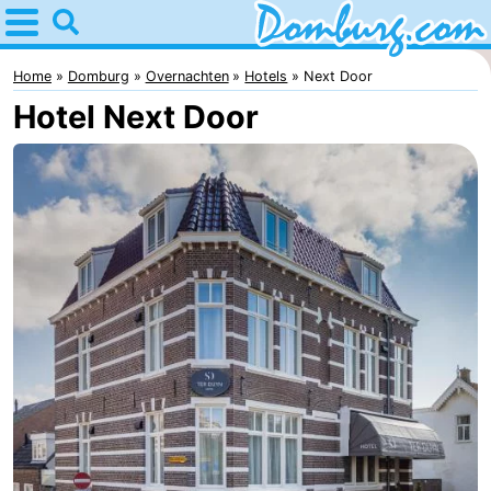
Home
Domburg
Home
Domburg
Overnachten
Hotels
Next Door
Hotel Next Door
Tips
Voor
kinderen
Webcam
Webcam
Webcam
Strand
Overnachten
Appartementen
-