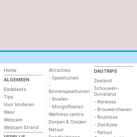
Natuur
-
de
Westkapelle
-
Mantelingen
Zoutelande
-
Natuur
-
Walcherse
Dishoek
-
Home
Attracties
DAGTRIPS
- Speeltuinen
ALGEMEEN
bos
Vlissingen
-
Zeeland
-
Schouwen-
Badplaats
Binnenspeeltuinen
Middelburg
Zeeuws-
Duiveland
Tips
- Bowlen
- Renesse
Voor kinderen
- Minigolfbanen
Vlaanderen
-
- Brouwershaven
Weer
Wellness centra
- Bruinisse
Webcam
Nieuwvliet
-
Dorpen & Steden
- Zierikzee
Webcam Strand
Natuur
- Natuur
Sluis
-
VERBLIJF