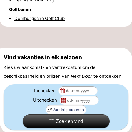
Wandelen
-
Golfbanen
Domburgsche Golf Club
Paardrijden
-
Maneges
-
Golfbanen
Eten
Vind vakanties in elk seizoen
en
Ringrijden
Kies uw aankomst- en vertrekdatum om de
drinken
Mondriaan
beschikbaarheid en prijzen van
Next Door
te ontdekken.
Toorop
Inchecken
Uitchecken
Evenementen
Praktisch
Zoek en vind
Forum