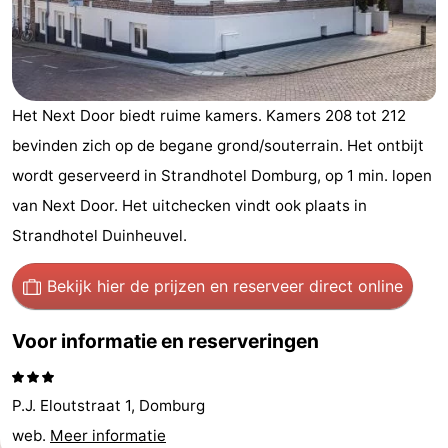
Park
-
Loverendale
Résidence
Bed
Wijngaerde
(&
Campings
Het Next Door biedt ruime kamers. Kamers 208 tot 212
bevinden zich op de begane grond/souterrain. Het ontbijt
breakfasts)
Hotels
wordt geserveerd in Strandhotel Domburg, op 1 min. lopen
Vakantiehuizen
van Next Door. Het uitchecken vindt ook plaats in
Strandhotel Duinheuvel.
-
Bekijk hier de prijzen
en reserveer direct online
Buitenhof
-
Voor informatie en reserveringen
Domburg
Hof
-
Domburg
Westhove
Last
P.J. Eloutstraat 1, Domburg
minutes
Strand
web.
Meer informatie