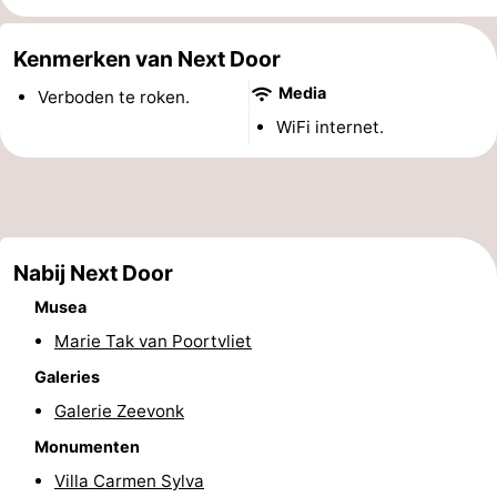
Zien
Kenmerken van Next Door
&
Bezienswaardigheden
Media
Verboden te roken.
WiFi internet.
doen
-
Musea
-
Monumenten
-
Nabij Next Door
Molens
-
Musea
Vuurtorens
-
Marie Tak van Poortvliet
Galeries
Uitkijkpunten
Attracties
Galerie Zeevonk
-
Monumenten
Speeltuinen
-
Villa Carmen Sylva