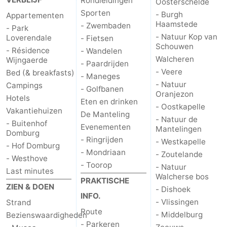
Rondleidingen
Oosterschelde
Sporten
- Burgh
Appartementen
Cadzand
-
Haamstede
- Zwembaden
- Park
- Natuur Kop van
Loverendale
- Fietsen
Natuur
Weer
Schouwen
- Résidence
- Wandelen
Walcheren
Wijngaerde
- Paardrijden
Het
Contact
- Veere
Bed (& breakfasts)
- Maneges
- Natuur
Campings
Zwin
- Golfbanen
Oranjezon
Hotels
Eten en drinken
- Oostkapelle
Vakantiehuizen
De Manteling
- Natuur de
- Buitenhof
Evenementen
Mantelingen
Domburg
- Ringrijden
- Westkapelle
- Hof Domburg
- Mondriaan
- Zoutelande
- Westhove
- Toorop
- Natuur
Last minutes
Walcherse bos
PRAKTISCHE
ZIEN & DOEN
- Dishoek
INFO.
- Vlissingen
Strand
Route
- Middelburg
Bezienswaardigheden
- Parkeren