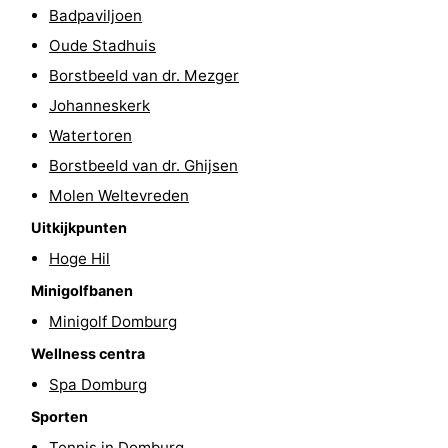
Badpaviljoen
Binnenspeeltuinen
-
Oude Stadhuis
Bowlen
-
Borstbeeld van dr. Mezger
Johanneskerk
Minigolfbanen
Wellness
Watertoren
centra
Dorpen
Borstbeeld van dr. Ghijsen
Molen Weltevreden
&
Natuur
Uitkijkpunten
Steden
Rondleidingen
Hoge Hil
Minigolfbanen
Sporten
Minigolf Domburg
-
Wellness centra
Spa Domburg
Zwembaden
-
Sporten
Fietsen
-
Tennis in Domburg