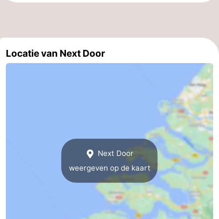
Route
-
Locatie van Next Door
Parkeren
Reisboekenwinkel
Nieuws
Medische
adressen
Regio
Zeeland
Next Door
weergeven op de kaart
Schouwen-
Duiveland
-
Renesse
-