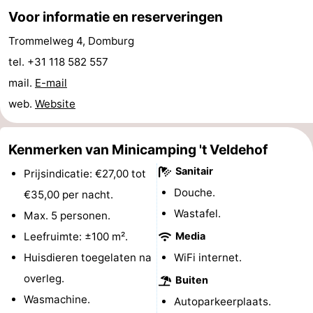
Voor informatie en reserveringen
Route
Trommelweg 4, Domburg
-
tel. +31 118 582 557
mail.
E-mail
Parkeren
Reisboekenwinkel
web.
Website
Nieuws
Kenmerken van Minicamping 't Veldehof
Medische
Sanitair
Prijsindicatie: €27,00 tot
adressen
Regio
Douche.
€35,00 per nacht.
Zeeland
Wastafel.
Max. 5 personen.
Leefruimte: ±100 m².
Media
Schouwen-
Huisdieren toegelaten na
WiFi internet.
Duiveland
-
overleg.
Buiten
Wasmachine.
Autoparkeerplaats.
Renesse
-