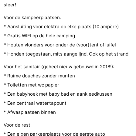
sfeer!
Binnenspeeltuinen
-
Voor de kampeerplaatsen:
Bowlen
-
* Aansluiting voor elektra op elke plaats (10 ampère)
* Gratis WIFI op de hele camping
Minigolfbanen
Wellness
* Houten vlonders voor onder de (voor)tent of luifel
centra
Dorpen
* Honden toegestaan, mits aangelijnd. Ook op het strand
&
Natuur
Voor het sanitair (geheel nieuw gebouwd in 2018!):
* Ruime douches zonder munten
Steden
Rondleidingen
* Toiletten met wc papier
Sporten
* Een babyhoek met baby bad en aankleedkussen
* Een centraal watertappunt
-
* Afwasplaatsen binnen
Zwembaden
-
Voor de rest:
Fietsen
-
* Een eigen parkeerplaats voor de eerste auto