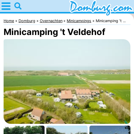
Home
Domburg
Home
Domburg
Overnachten
Minicampings
Minicamping 't ...
Minicamping 't Veldehof
Tips
Voor
kinderen
Webcam
Webcam
Webcam
Strand
Overnachten
Appartementen
-