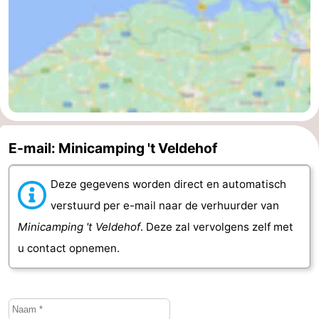
Cadzand
-
Natuur
Weer
Het
Contact
Zwin
E-mail: Minicamping 't Veldehof
Deze gegevens worden direct en automatisch
verstuurd per e-mail naar de verhuurder van
Minicamping 't Veldehof
. Deze zal vervolgens zelf met
u contact opnemen.