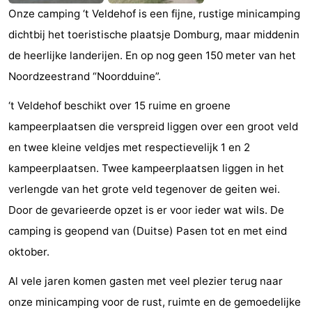
Onze camping ‘t Veldehof is een fijne, rustige minicamping
Zien
dichtbij het toeristische plaatsje Domburg, maar middenin
&
Bezienswaardigheden
de heerlijke landerijen. En op nog geen 150 meter van het
Noordzeestrand “Noordduine”.
doen
-
‘t Veldehof beschikt over 15 ruime en groene
Musea
-
kampeerplaatsen die verspreid liggen over een groot veld
Monumenten
-
en twee kleine veldjes met respectievelijk 1 en 2
kampeerplaatsen. Twee kampeerplaatsen liggen in het
Molens
-
verlengde van het grote veld tegenover de geiten wei.
Vuurtorens
-
Door de gevarieerde opzet is er voor ieder wat wils. De
camping is geopend van (Duitse) Pasen tot en met eind
Uitkijkpunten
Attracties
oktober.
-
Al vele jaren komen gasten met veel plezier terug naar
Speeltuinen
-
onze minicamping voor de rust, ruimte en de gemoedelijke