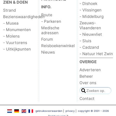
ZIEN & DOEN
- Dishoek
INFO.
- Vlissingen
Strand
Route
- Middelburg
Bezienswaardigheden
- Parkeren
Zeeuws-
- Musea
Medische
Vlaanderen
- Monumenten
adressen
- Nieuwvliet
- Molens
Forum
- Sluis
- Vuurtorens
Reisboekenwinkel
- Cadzand
- Uitkijkpunten
Nieuws
- Natuur Het Zwin
OVERIGE
Adverteren
Beheer
Over ons
Contact
gebruiksvoorwaarden
|
privacy
|
copyright © 2001 - 2026
Domburg.com
™