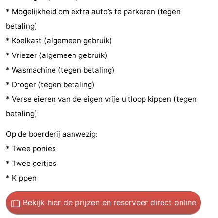
* Mogelijkheid om extra auto’s te parkeren (tegen
Wandelen
-
betaling)
Paardrijden
-
* Koelkast (algemeen gebruik)
* Vriezer (algemeen gebruik)
Maneges
-
* Wasmachine (tegen betaling)
Golfbanen
Eten
* Droger (tegen betaling)
* Verse eieren van de eigen vrije uitloop kippen (tegen
en
Ringrijden
betaling)
drinken
Mondriaan
Op de boerderij aanwezig:
Toorop
* Twee ponies
* Twee geitjes
Evenementen
* Kippen
Praktisch
Bekijk hier de prijzen
en reserveer direct online
Forum