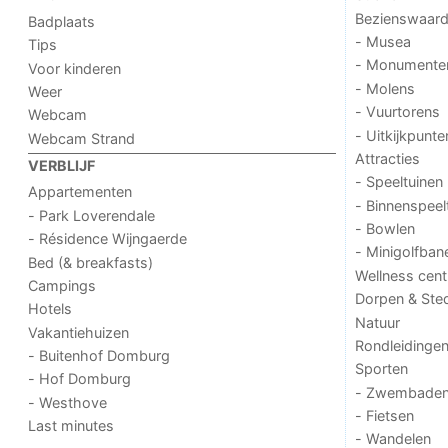
Bezienswaar
Badplaats
- Musea
Tips
- Monumente
Voor kinderen
- Molens
Weer
- Vuurtorens
Webcam
- Uitkijkpunte
Webcam Strand
Attracties
VERBLIJF
- Speeltuinen
Appartementen
- Binnenspeel
- Park Loverendale
- Bowlen
- Résidence Wijngaerde
- Minigolfban
Bed (& breakfasts)
Wellness cent
Campings
Dorpen & Ste
Hotels
Natuur
Vakantiehuizen
Rondleidinge
- Buitenhof Domburg
Sporten
- Hof Domburg
- Zwembade
- Westhove
- Fietsen
Last minutes
- Wandelen