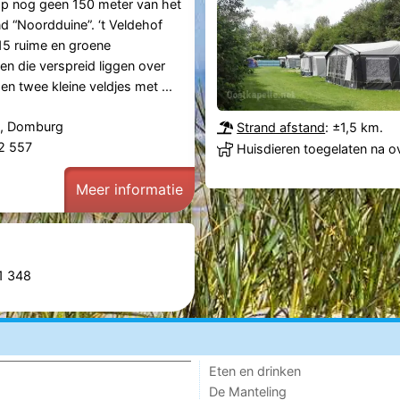
 op nog geen 150 meter van het
 “Noordduine”. ‘t Veldehof
15 ruime en groene
n die verspreid liggen over
en twee kleine veldjes met ...
, Domburg
Strand afstand
: ±1,5 km.
82 557
Huisdieren toegelaten na o
Meer informatie
81 348
Eten en drinken
De Manteling