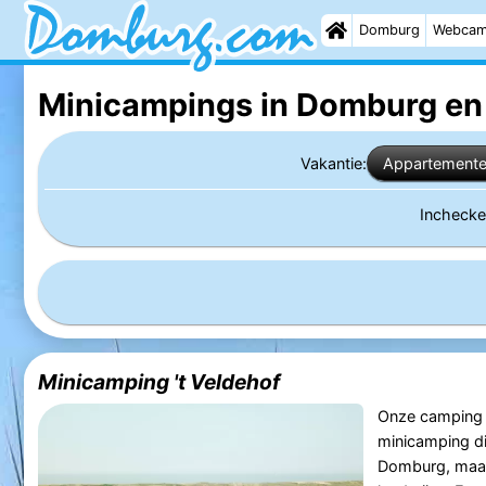
Domburg
Webca
Minicampings in Domburg
en
Vakantie:
Appartement
Incheck
Minicamping 't Veldehof
Onze camping ‘t
minicamping dic
Domburg, maar 