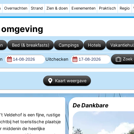
m
Overnachten
Strand
Zien & doen
Evenementen
Praktisch
Regio
 omgeving
en
Bed (& breakfasts)
Campings
Hotels
Vakantiehu
en
Uitchecken
Zoek 
Kaart weergave
De Dankbare
 Veldehof is een fijne, rustige
htbij het toeristische plaatsje
middenin de heerlijke