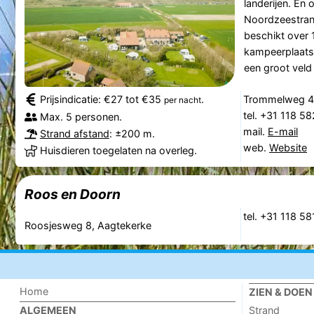
landerijen. En
Noordzeestrand
beschikt over 
kampeerplaatse
een groot veld 
Prijsindicatie: €27 tot €35
.
Trommelweg 4
per nacht
tel. +31 118 5
Max. 5 personen.
mail.
E-mail
Strand afstand
: ±200 m.
web.
Website
Huisdieren toegelaten na overleg.
Roos en Doorn
tel. +31 118 5
Roosjesweg 8, Aagtekerke
Home
ZIEN & DOEN
Strand
ALGEMEEN