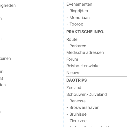
Evenementen
digheden
- Ringrijden
- Mondriaan
n
- Toorop
PRAKTISCHE INFO.
n
Route
- Parkeren
Medische adressen
tuinen
Forum
Reisboekenwinkel
en
Nieuws
ra
DAGTRIPS
den
Zeeland
Schouwen-Duiveland
n
- Renesse
- Brouwershaven
n
- Bruinisse
- Zierikzee