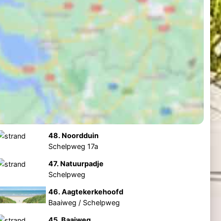
48. Noordduin
Schelpweg 17a
47. Natuurpadje
Schelpweg
46. Aagtekerkehoofd
Baaiweg / Schelpweg
45. Baaiweg