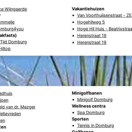
Vakantiehuizen
ce Wijngaerde
Van Voorthuijsenstraat - Z
*
ommelje
Hogehilweg 5
omburg4you
Hoge Hil Huis - Beatrixstra
akfasts)
Herenstraat 19
 Tijd Domburg
Herenstraat 19
iltop
Minigolfbanen
adhuis
Minigolf Domburg
joen
Wellness centra
ld van dr. Mezger
Spa Domburg
eltevreden
Sporten
ren
Tennis in Domburg
ten
Golfbanen