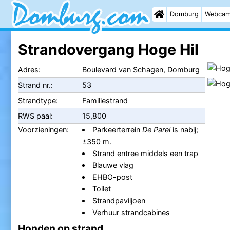
Domburg
Webca
Strandovergang Hoge Hil
Adres:
Boulevard van Schagen
, Domburg
Strand nr.:
53
Strandtype:
Familiestrand
RWS paal:
15,800
Voorzieningen:
Parkeerterrein
De Parel
is nabij;
±350 m.
Strand entree middels een trap
Blauwe vlag
EHBO-post
Toilet
Strandpaviljoen
Verhuur strandcabines
Honden op strand