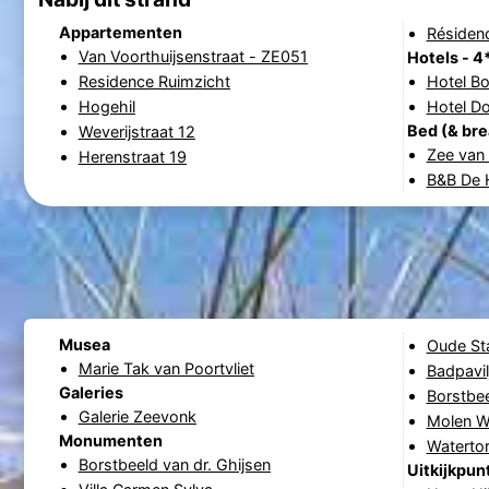
Appartementen
Résiden
Van Voorthuijsenstraat - ZE051
Hotels - 4
Residence Ruimzicht
Hotel B
Hogehil
Hotel D
Bed (& bre
Weverijstraat 12
Zee van
Herenstraat 19
B&B De H
Musea
Oude St
Marie Tak van Poortvliet
Badpavil
Galeries
Borstbee
Galerie Zeevonk
Molen W
Monumenten
Waterto
Borstbeeld van dr. Ghijsen
Uitkijkpun