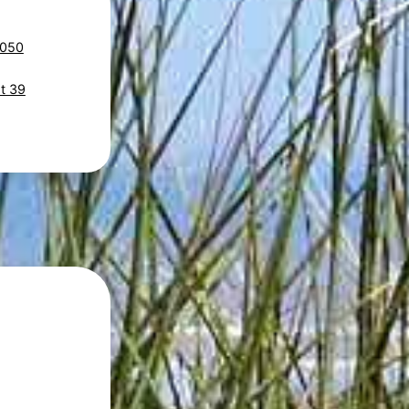
E050
at 39