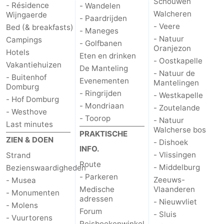
Schouwen
- Résidence
- Wandelen
Walcheren
Wijngaerde
- Paardrijden
Cadzand
-
- Veere
Bed (& breakfasts)
- Maneges
- Natuur
Campings
Natuur
Weer
- Golfbanen
Oranjezon
Hotels
Eten en drinken
- Oostkapelle
Het
Contact
Vakantiehuizen
De Manteling
- Natuur de
- Buitenhof
Evenementen
Mantelingen
Zwin
Domburg
- Ringrijden
- Westkapelle
- Hof Domburg
- Mondriaan
- Zoutelande
- Westhove
- Toorop
- Natuur
Last minutes
Walcherse bos
PRAKTISCHE
ZIEN & DOEN
- Dishoek
INFO.
- Vlissingen
Strand
Route
- Middelburg
Bezienswaardigheden
- Parkeren
Zeeuws-
- Musea
Medische
Vlaanderen
- Monumenten
adressen
- Nieuwvliet
- Molens
Forum
- Sluis
- Vuurtorens
Reisboekenwinkel