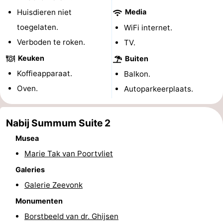
Huisdieren niet
Media
Binnenspeeltuinen
-
toegelaten.
WiFi internet.
Bowlen
-
Verboden te roken.
TV.
Keuken
Buiten
Minigolfbanen
Wellness
Koffieapparaat.
Balkon.
centra
Dorpen
Oven.
Autoparkeerplaats.
&
Natuur
Nabij Summum Suite 2
Steden
Rondleidingen
Musea
Sporten
Marie Tak van Poortvliet
Galeries
-
Galerie Zeevonk
Zwembaden
-
Monumenten
Fietsen
-
Borstbeeld van dr. Ghijsen