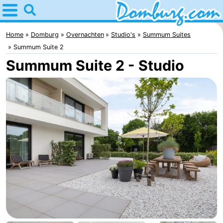
Home
Domburg
Home
Domburg
Overnachten
Studio's
Summum Suites
Summum Suite 2
Tips
Summum Suite 2 - Studio
Voor
kinderen
Webcam
Webcam
Webcam
Strand
Overnachten
Appartementen
-