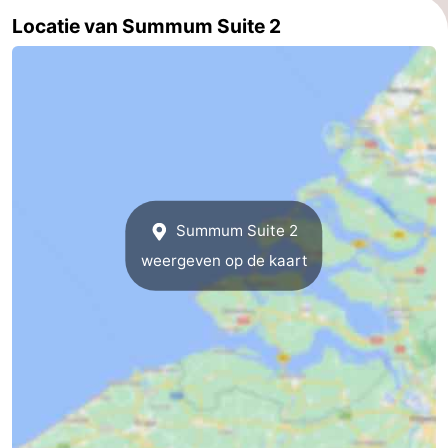
Locatie van Summum Suite 2
Brouwershaven
-
Bruinisse
-
Zierikzee
-
Natuur
-
Oosterschelde
Burgh
-
Summum Suite 2
Haamstede
Natuur
Walcheren
weergeven op de kaart
Kop
-
van
Veere
-
Schouwen
Natuur
-
Oranjezon
Oostkapelle
-