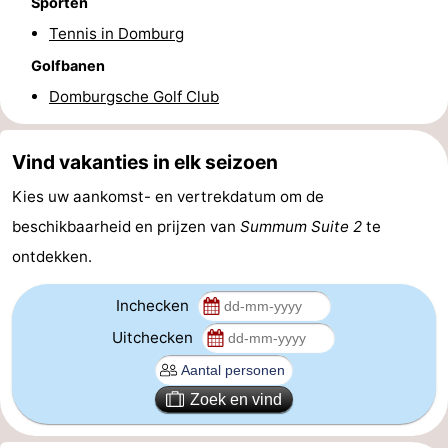
Sporten
Route
Tennis in Domburg
Golfbanen
-
Domburgsche Golf Club
Parkeren
Reisboekenwinkel
Vind vakanties in elk seizoen
Nieuws
Kies uw aankomst- en vertrekdatum om de
Medische
beschikbaarheid en prijzen van
Summum Suite 2
te
ontdekken.
adressen
Regio
Zeeland
Inchecken
Uitchecken
Schouwen-
Duiveland
-
Zoek en vind
Renesse
-