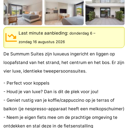
Park
-
Loverendale
Résidence
Bed
Wijngaerde
(&
Campings
Last minute aanbieding:
donderdag 6
–
zondag 16 augustus 2026
breakfasts)
Hotels
De Summum Suites zijn luxueus ingericht en liggen op
Vakantiehuizen
loopafstand van het strand, het centrum en het bos. Er zijn
vier luxe, identieke tweepersoonssuites.
-
- Perfect voor koppels
Buitenhof
-
- Houd je van luxe? Dan is dit de plek voor jou!
Domburg
Hof
-
- Geniet rustig van je koffie/cappuccino op je terras of
balkon (je nespresso-apparaat heeft een melkopschuimer)
Domburg
Westhove
Last
- Neem je eigen fiets mee om de prachtige omgeving te
minutes
Strand
ontdekken en stal deze in de fietsenstalling