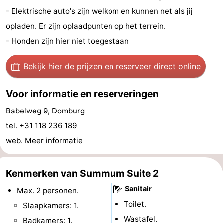
- Elektrische auto's zijn welkom en kunnen net als jij
Zien
opladen. Er zijn oplaadpunten op het terrein.
&
Bezienswaardigheden
- Honden zijn hier niet toegestaan
doen
-
Bekijk hier de prijzen
en reserveer direct online
Musea
-
Voor informatie en reserveringen
Monumenten
-
Babelweg 9, Domburg
Molens
-
tel. +31 118 236 189
web.
Meer informatie
Vuurtorens
-
Uitkijkpunten
Attracties
Kenmerken van Summum Suite 2
Sanitair
Max. 2 personen.
-
Toilet.
Slaapkamers: 1.
Speeltuinen
-
Wastafel.
Badkamers: 1.