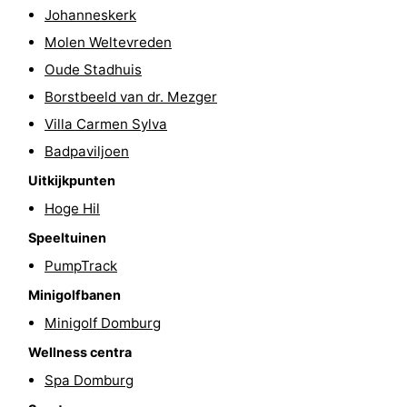
Johanneskerk
Wandelen
-
Molen Weltevreden
Paardrijden
-
Oude Stadhuis
Borstbeeld van dr. Mezger
Maneges
-
Villa Carmen Sylva
Golfbanen
Eten
Badpaviljoen
Uitkijkpunten
en
Ringrijden
Hoge Hil
drinken
Mondriaan
Speeltuinen
PumpTrack
Toorop
Minigolfbanen
Evenementen
Minigolf Domburg
Wellness centra
Praktisch
Spa Domburg
Forum