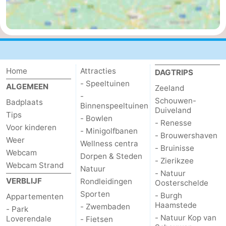
Natuur
-
de
Westkapelle
-
Mantelingen
Zoutelande
-
Home
Attracties
DAGTRIPS
- Speeltuinen
Natuur
-
ALGEMEEN
Zeeland
-
Schouwen-
Badplaats
Binnenspeeltuinen
Walcherse
Dishoek
-
Duiveland
Tips
- Bowlen
- Renesse
Voor kinderen
- Minigolfbanen
bos
Vlissingen
-
- Brouwershaven
Weer
Wellness centra
- Bruinisse
Webcam
Middelburg
Zeeuws-
Dorpen & Steden
- Zierikzee
Webcam Strand
Natuur
- Natuur
Vlaanderen
-
VERBLIJF
Rondleidingen
Oosterschelde
Sporten
- Burgh
Appartementen
Nieuwvliet
-
Haamstede
- Zwembaden
- Park
- Natuur Kop van
Loverendale
- Fietsen
Sluis
-