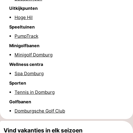
Uitkijkpunten
Route
Hoge Hil
-
Speeltuinen
PumpTrack
Parkeren
Reisboekenwinkel
Minigolfbanen
Nieuws
Minigolf Domburg
Medische
Wellness centra
Spa Domburg
adressen
Regio
Sporten
Zeeland
Tennis in Domburg
Golfbanen
Schouwen-
Domburgsche Golf Club
Duiveland
-
Vind vakanties in elk seizoen
Renesse
-