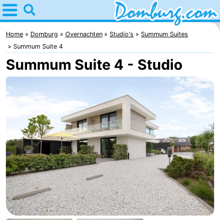
Home
Domburg
Home
Domburg
Overnachten
Studio's
Summum Suites
Summum Suite 4
Tips
Summum Suite 4 - Studio
Voor
kinderen
Webcam
Webcam
Webcam
Strand
Overnachten
Appartementen
-