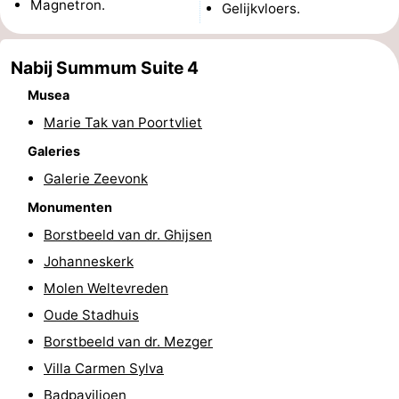
Magnetron.
Gelijkvloers.
Wandelen
-
Nabij Summum Suite 4
Paardrijden
-
Musea
Maneges
-
Marie Tak van Poortvliet
Golfbanen
Eten
Galeries
Galerie Zeevonk
en
Ringrijden
Monumenten
drinken
Mondriaan
Borstbeeld van dr. Ghijsen
Johanneskerk
Toorop
Molen Weltevreden
Evenementen
Oude Stadhuis
Borstbeeld van dr. Mezger
Praktisch
Villa Carmen Sylva
Forum
Badpaviljoen