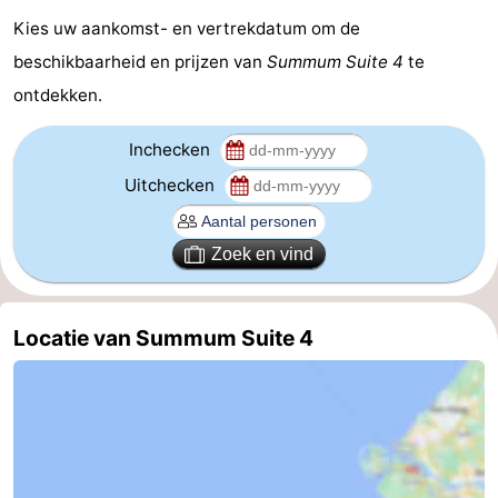
Kies uw aankomst- en vertrekdatum om de
Brouwershaven
-
beschikbaarheid en prijzen van
Summum Suite 4
te
Bruinisse
-
ontdekken.
Zierikzee
-
Inchecken
Uitchecken
Natuur
-
Oosterschelde
Burgh
-
Zoek en vind
Haamstede
Natuur
Walcheren
Locatie van Summum Suite 4
Kop
-
van
Veere
-
Schouwen
Natuur
-
Oranjezon
Oostkapelle
-