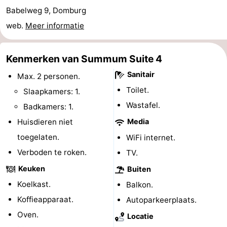
Babelweg 9, Domburg
Binnenspeeltuinen
-
web.
Meer informatie
Bowlen
-
Kenmerken van Summum Suite 4
Minigolfbanen
Wellness
Sanitair
Max. 2 personen.
centra
Dorpen
Toilet.
Slaapkamers: 1.
Wastafel.
&
Natuur
Badkamers: 1.
Huisdieren niet
Media
Steden
Rondleidingen
toegelaten.
WiFi internet.
Sporten
Verboden te roken.
TV.
Keuken
Buiten
-
Koelkast.
Balkon.
Zwembaden
-
Koffieapparaat.
Autoparkeerplaats.
Oven.
Locatie
Fietsen
-