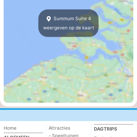
Natuur
-
Summum Suite 4
de
Westkapelle
-
weergeven op de kaart
Mantelingen
Zoutelande
-
Natuur
-
Walcherse
Dishoek
-
bos
Vlissingen
-
Middelburg
Zeeuws-
Vlaanderen
-
Nieuwvliet
-
Home
Attracties
DAGTRIPS
Sluis
-
- Speeltuinen