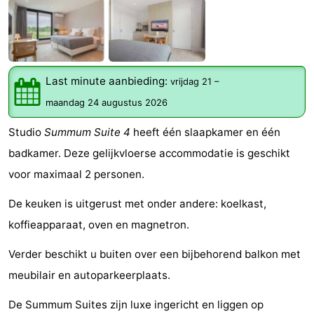
Park
-
Loverendale
Résidence
Bed
Wijngaerde
(&
Campings
Last minute aanbieding:
vrijdag 21
–
maandag 24 augustus 2026
breakfasts)
Hotels
Studio
Summum Suite 4
heeft één slaapkamer en één
Vakantiehuizen
badkamer. Deze gelijkvloerse accommodatie is geschikt
voor maximaal 2 personen.
-
De keuken is uitgerust met onder andere: koelkast,
Buitenhof
-
koffieapparaat, oven en magnetron.
Domburg
Hof
-
Verder beschikt u buiten over een bijbehorend balkon met
Domburg
Westhove
Last
meubilair en autoparkeerplaats.
minutes
Strand
De Summum Suites zijn luxe ingericht en liggen op