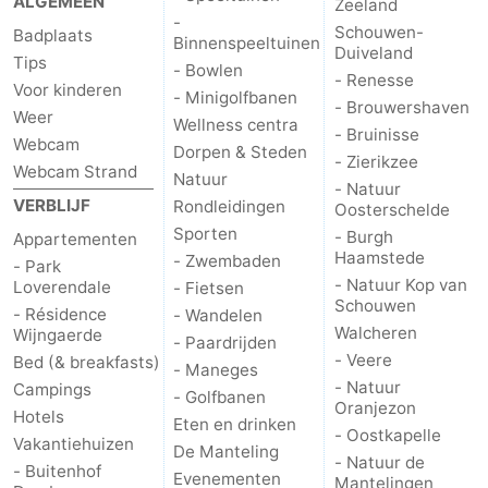
ALGEMEEN
Zeeland
-
Schouwen-
Badplaats
Cadzand
-
Binnenspeeltuinen
Duiveland
Tips
- Bowlen
- Renesse
Voor kinderen
Natuur
Weer
- Minigolfbanen
- Brouwershaven
Weer
Wellness centra
- Bruinisse
Het
Contact
Webcam
Dorpen & Steden
- Zierikzee
Webcam Strand
Natuur
- Natuur
Zwin
VERBLIJF
Rondleidingen
Oosterschelde
Sporten
- Burgh
Appartementen
Haamstede
- Zwembaden
- Park
- Natuur Kop van
Loverendale
- Fietsen
Schouwen
- Résidence
- Wandelen
Walcheren
Wijngaerde
- Paardrijden
- Veere
Bed (& breakfasts)
- Maneges
- Natuur
Campings
- Golfbanen
Oranjezon
Hotels
Eten en drinken
- Oostkapelle
Vakantiehuizen
De Manteling
- Natuur de
- Buitenhof
Evenementen
Mantelingen