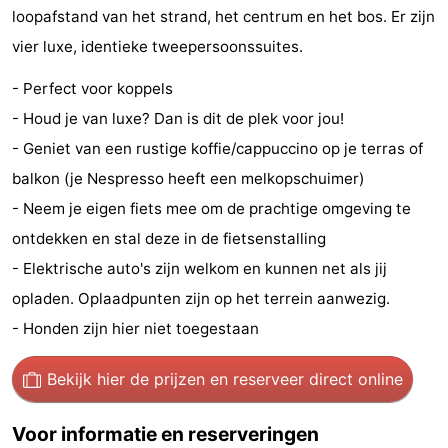
loopafstand van het strand, het centrum en het bos. Er zijn
Zien
vier luxe, identieke tweepersoonssuites.
&
Bezienswaardigheden
- Perfect voor koppels
doen
-
- Houd je van luxe? Dan is dit de plek voor jou!
- Geniet van een rustige koffie/cappuccino op je terras of
Musea
-
balkon (je Nespresso heeft een melkopschuimer)
Monumenten
-
- Neem je eigen fiets mee om de prachtige omgeving te
ontdekken en stal deze in de fietsenstalling
Molens
-
- Elektrische auto's zijn welkom en kunnen net als jij
Vuurtorens
-
opladen. Oplaadpunten zijn op het terrein aanwezig.
- Honden zijn hier niet toegestaan
Uitkijkpunten
Attracties
Bekijk hier de prijzen
en reserveer direct online
-
Speeltuinen
-
Voor informatie en reserveringen