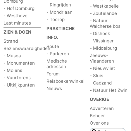
Domburg
- Ringrijden
- Westkapelle
- Hof Domburg
- Mondriaan
- Zoutelande
- Westhove
- Toorop
- Natuur
Last minutes
Walcherse bos
PRAKTISCHE
ZIEN & DOEN
- Dishoek
INFO.
- Vlissingen
Strand
Route
- Middelburg
Bezienswaardigheden
- Parkeren
Zeeuws-
- Musea
Medische
Vlaanderen
- Monumenten
adressen
- Nieuwvliet
- Molens
Forum
- Sluis
- Vuurtorens
Reisboekenwinkel
- Cadzand
- Uitkijkpunten
Nieuws
- Natuur Het Zwin
OVERIGE
Adverteren
Beheer
Over ons