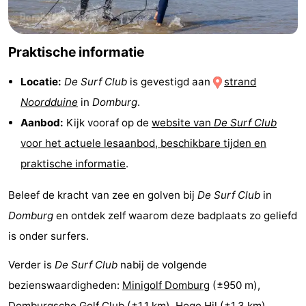
Brouwershaven
-
Praktische informatie
Bruinisse
-
Locatie:
De Surf Club
is gevestigd aan
strand
Zierikzee
-
Noordduine
in
Domburg
.
Natuur
-
Aanbod:
Kijk vooraf op de
website van
De Surf Club
voor het actuele lesaanbod, beschikbare tijden en
Oosterschelde
Burgh
-
praktische informatie
.
Haamstede
Natuur
Walcheren
Beleef de kracht van zee en golven bij
De Surf Club
in
Kop
-
Domburg
en ontdek zelf waarom deze badplaats zo geliefd
is onder surfers.
van
Veere
-
Verder is
De Surf Club
nabij de volgende
Schouwen
Natuur
-
bezienswaardigheden:
Minigolf Domburg
(±950 m),
Oranjezon
Oostkapelle
-
Domburgsche Golf Club
(±1,1 km),
Hoge Hil
(±1,3 km),