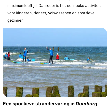
maximumleeftijd. Daardoor is het een leuke activiteit
Wandelen
-
voor kinderen, tieners, volwassenen en sportieve
Paardrijden
-
gezinnen.
Maneges
-
Golfbanen
Eten
en
Ringrijden
drinken
Mondriaan
Toorop
Evenementen
Praktisch
Een sportieve strandervaring in
Domburg
Forum