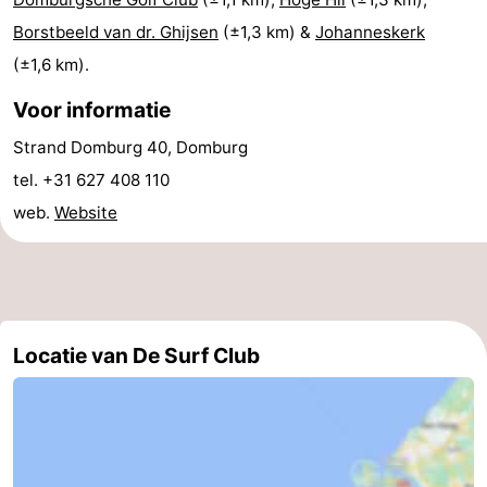
Borstbeeld van dr. Ghijsen
(±1,3 km) &
Johanneskerk
Natuur
-
(±1,6 km).
de
Westkapelle
-
Voor informatie
Mantelingen
Zoutelande
-
Strand Domburg 40, Domburg
tel. +31 627 408 110
Natuur
-
web.
Website
Walcherse
Dishoek
-
bos
Vlissingen
-
Middelburg
Zeeuws-
Locatie van De Surf Club
Vlaanderen
-
Nieuwvliet
-
Sluis
-