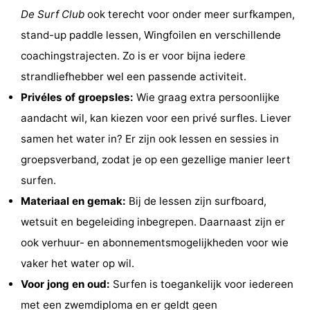
De Surf Club
ook terecht voor onder meer surfkampen,
Binnenspeeltuinen
-
stand-up paddle lessen, Wingfoilen en verschillende
Bowlen
-
coachingstrajecten. Zo is er voor bijna iedere
strandliefhebber wel een passende activiteit.
Minigolfbanen
Wellness
Privéles of groepsles:
Wie graag extra persoonlijke
centra
Dorpen
aandacht wil, kan kiezen voor een privé surfles. Liever
samen het water in? Er zijn ook lessen en sessies in
&
Natuur
groepsverband, zodat je op een gezellige manier leert
Steden
Rondleidingen
surfen.
Materiaal en gemak:
Bij de lessen zijn surfboard,
Sporten
wetsuit en begeleiding inbegrepen. Daarnaast zijn er
-
ook verhuur- en abonnementsmogelijkheden voor wie
vaker het water op wil.
Zwembaden
-
Voor jong en oud:
Surfen is toegankelijk voor iedereen
Fietsen
-
met een zwemdiploma en er geldt geen