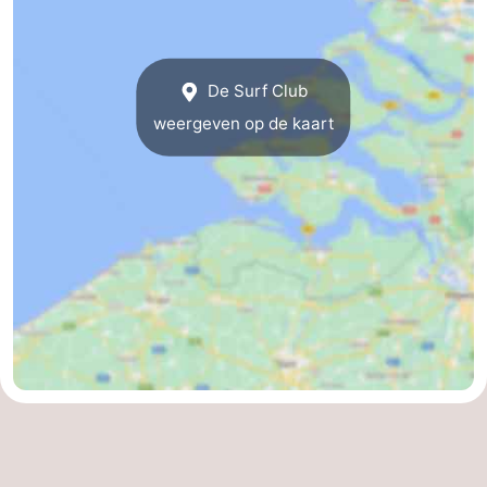
Cadzand
-
De Surf Club
Natuur
Weer
weergeven op de kaart
Het
Contact
Zwin