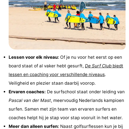
Zien
&
Bezienswaardigheden
doen
-
Musea
-
Lessen voor elk niveau:
Of je nu voor het eerst op een
Monumenten
-
board staat of al vaker hebt gesurft,
De Surf Club
biedt
Molens
-
lessen en coaching voor verschillende niveaus
.
Veiligheid en plezier staan daarbij voorop.
Vuurtorens
-
Ervaren coaches:
De surfschool staat onder leiding van
Uitkijkpunten
Attracties
Pascal van der Mast
, meervoudig Nederlands kampioen
surfen. Samen met zijn team van ervaren surfers en
-
coaches helpt hij je stap voor stap vooruit in het water.
Speeltuinen
-
Meer dan alleen surfen:
Naast golfsurflessen kun je bij