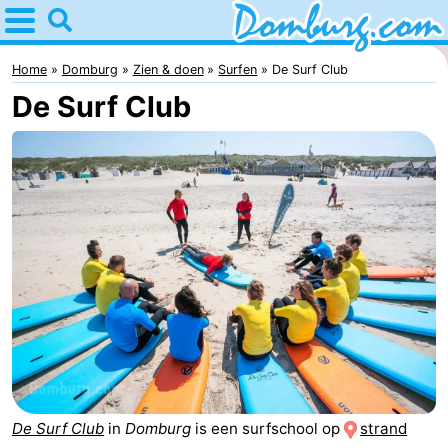
Home
Domburg
Home
Domburg
Zien & doen
Surfen
De Surf Club
De Surf Club
Tips
Voor
kinderen
Webcam
Webcam
Webcam
Strand
Overnachten
Appartementen
-
De Surf Club
in
Domburg
is een surfschool op
strand