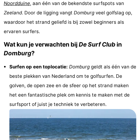
Noordduine
, aan één van de bekendste surfspots van
Park
-
Zeeland
. Door de ligging vangt
Domburg
veel golfslag op,
Loverendale
Résidence
Bed
waardoor het strand geliefd is bij zowel beginners als
ervaren surfers.
Wijngaerde
(&
Campings
Wat kun je verwachten bij
De Surf Club
in
breakfasts)
Hotels
Domburg
?
Vakantiehuizen
Surfen op een toplocatie:
Domburg
geldt als één van de
beste plekken van Nederland om te golfsurfen. De
-
golven, de open zee en de sfeer op het strand maken
Buitenhof
-
het een fantastische plek om kennis te maken met de
surfsport of juist je techniek te verbeteren.
Domburg
Hof
-
Domburg
Westhove
Last
minutes
Strand