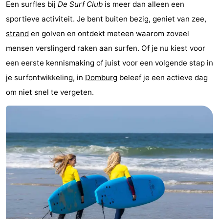
Een surfles bij
De Surf Club
is meer dan alleen een
Route
sportieve activiteit. Je bent buiten bezig, geniet van zee,
strand
en golven en ontdekt meteen waarom zoveel
-
mensen verslingerd raken aan surfen. Of je nu kiest voor
Parkeren
Reisboekenwinkel
een eerste kennismaking of juist voor een volgende stap in
je surfontwikkeling, in
Domburg
beleef je een actieve dag
Nieuws
om niet snel te vergeten.
Medische
adressen
Regio
Zeeland
Schouwen-
Duiveland
-
Renesse
-