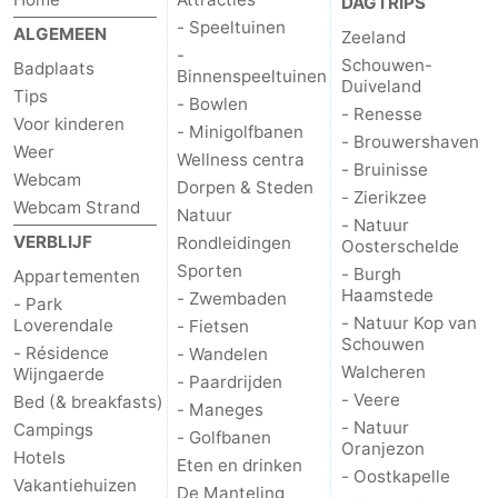
DAGTRIPS
- Speeltuinen
ALGEMEEN
Zeeland
-
Schouwen-
Badplaats
Binnenspeeltuinen
Duiveland
Tips
- Bowlen
- Renesse
Voor kinderen
- Minigolfbanen
- Brouwershaven
Weer
Wellness centra
- Bruinisse
Webcam
Dorpen & Steden
- Zierikzee
Webcam Strand
Natuur
- Natuur
VERBLIJF
Rondleidingen
Oosterschelde
Sporten
- Burgh
Appartementen
Haamstede
- Zwembaden
- Park
- Natuur Kop van
Loverendale
- Fietsen
Schouwen
- Résidence
- Wandelen
Walcheren
Wijngaerde
- Paardrijden
- Veere
Bed (& breakfasts)
- Maneges
- Natuur
Campings
- Golfbanen
Oranjezon
Hotels
Eten en drinken
- Oostkapelle
Vakantiehuizen
De Manteling