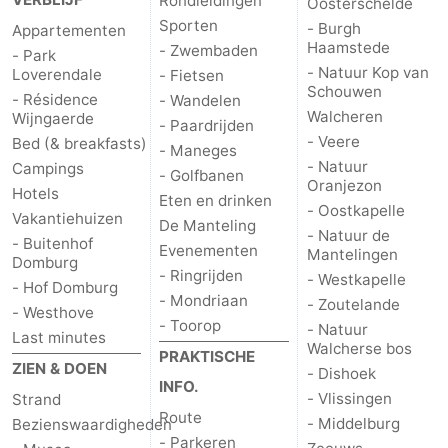
Rondleidingen
Oosterschelde
Sporten
- Burgh
Appartementen
Haamstede
- Zwembaden
- Park
- Natuur Kop van
Loverendale
- Fietsen
Schouwen
- Résidence
- Wandelen
Walcheren
Wijngaerde
- Paardrijden
- Veere
Bed (& breakfasts)
- Maneges
- Natuur
Campings
- Golfbanen
Oranjezon
Hotels
Eten en drinken
- Oostkapelle
Vakantiehuizen
De Manteling
- Natuur de
- Buitenhof
Evenementen
Mantelingen
Domburg
- Ringrijden
- Westkapelle
- Hof Domburg
- Mondriaan
- Zoutelande
- Westhove
- Toorop
- Natuur
Last minutes
Walcherse bos
PRAKTISCHE
ZIEN & DOEN
- Dishoek
INFO.
- Vlissingen
Strand
Route
- Middelburg
Bezienswaardigheden
- Parkeren