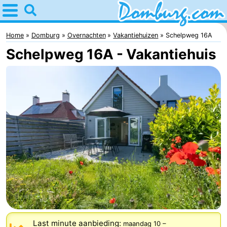
Home
Domburg
Home
Domburg
Overnachten
Vakantiehuizen
Schelpweg 16A
Schelpweg 16A - Vakantiehuis
Tips
Voor
kinderen
Webcam
Webcam
Webcam
Strand
Overnachten
Appartementen
-
Last minute aanbieding:
maandag 10
–