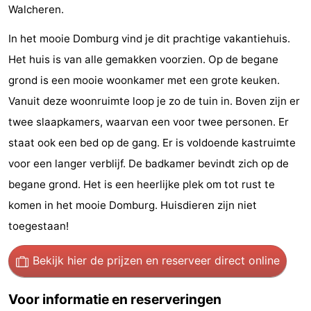
Walcheren.
Zien
In het mooie Domburg vind je dit prachtige vakantiehuis.
&
Bezienswaardigheden
Het huis is van alle gemakken voorzien. Op de begane
grond is een mooie woonkamer met een grote keuken.
doen
-
Vanuit deze woonruimte loop je zo de tuin in. Boven zijn er
Musea
-
twee slaapkamers, waarvan een voor twee personen. Er
staat ook een bed op de gang. Er is voldoende kastruimte
Monumenten
-
voor een langer verblijf. De badkamer bevindt zich op de
Molens
-
begane grond. Het is een heerlijke plek om tot rust te
komen in het mooie Domburg. Huisdieren zijn niet
Vuurtorens
-
toegestaan!
Uitkijkpunten
Attracties
Bekijk hier de prijzen
en reserveer direct online
-
Voor informatie en reserveringen
Speeltuinen
-