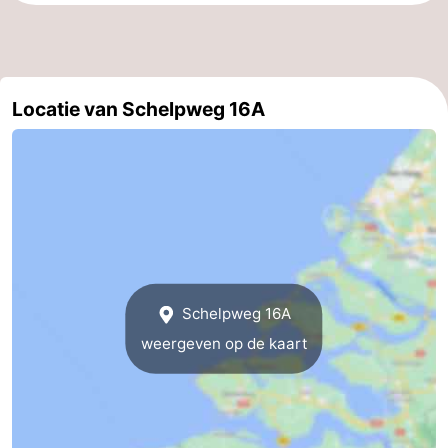
Natuur
-
de
Westkapelle
-
Locatie van Schelpweg 16A
Mantelingen
Zoutelande
-
Natuur
-
Walcherse
Dishoek
-
bos
Vlissingen
-
Middelburg
Zeeuws-
Schelpweg 16A
weergeven op de kaart
Vlaanderen
-
Nieuwvliet
-
Sluis
-