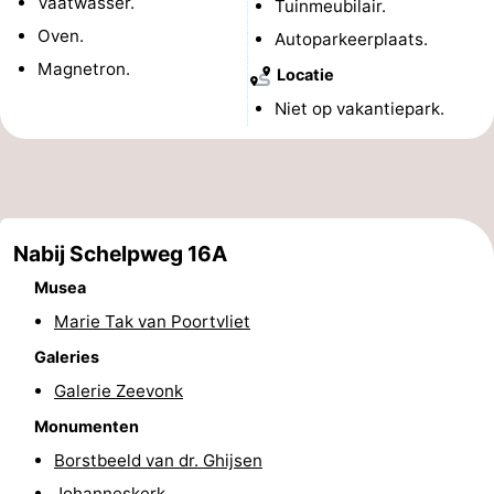
Vaatwasser.
Tuinmeubilair.
Wandelen
-
Oven.
Autoparkeerplaats.
Magnetron.
Locatie
Paardrijden
-
Niet op vakantiepark.
Maneges
-
Golfbanen
Eten
en
Ringrijden
Nabij Schelpweg 16A
drinken
Mondriaan
Musea
Marie Tak van Poortvliet
Toorop
Galeries
Evenementen
Galerie Zeevonk
Monumenten
Praktisch
Borstbeeld van dr. Ghijsen
Forum
Johanneskerk