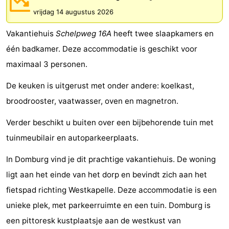
vrijdag 14 augustus 2026
Park
-
Vakantiehuis
Schelpweg 16A
heeft twee slaapkamers en
Loverendale
Résidence
Bed
één badkamer. Deze accommodatie is geschikt voor
Wijngaerde
(&
Campings
maximaal 3 personen.
breakfasts)
Hotels
De keuken is uitgerust met onder andere: koelkast,
broodrooster, vaatwasser, oven en magnetron.
Vakantiehuizen
Verder beschikt u buiten over een bijbehorende tuin met
-
tuinmeubilair en autoparkeerplaats.
Buitenhof
-
In Domburg vind je dit prachtige vakantiehuis. De woning
Domburg
Hof
-
ligt aan het einde van het dorp en bevindt zich aan het
fietspad richting Westkapelle. Deze accommodatie is een
Domburg
Westhove
Last
unieke plek, met parkeerruimte en een tuin. Domburg is
minutes
Strand
een pittoresk kustplaatsje aan de westkust van