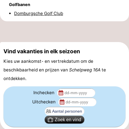
Golfbanen
Brouwershaven
-
Domburgsche Golf Club
Bruinisse
-
Zierikzee
-
Natuur
-
Vind vakanties in elk seizoen
Kies uw aankomst- en vertrekdatum om de
Oosterschelde
Burgh
-
beschikbaarheid en prijzen van
Schelpweg 16A
te
Haamstede
Natuur
Walcheren
ontdekken.
Kop
-
Inchecken
van
Veere
-
Uitchecken
Schouwen
Natuur
-
Zoek en vind
Oranjezon
Oostkapelle
-