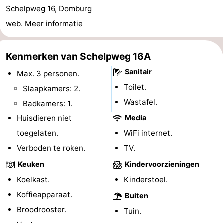
Schelpweg 16, Domburg
Binnenspeeltuinen
-
web.
Meer informatie
Bowlen
-
Kenmerken van Schelpweg 16A
Minigolfbanen
Wellness
Sanitair
Max. 3 personen.
centra
Dorpen
Toilet.
Slaapkamers: 2.
Wastafel.
Badkamers: 1.
&
Natuur
Huisdieren niet
Media
Steden
Rondleidingen
toegelaten.
WiFi internet.
Verboden te roken.
TV.
Sporten
Keuken
Kindervoorzieningen
-
Koelkast.
Kinderstoel.
Zwembaden
-
Koffieapparaat.
Buiten
Broodrooster.
Tuin.
Fietsen
-