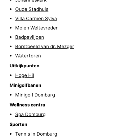
Oude Stadhuis
Route
Villa Carmen Sylva
-
Molen Weltevreden
Badpaviljoen
Parkeren
Reisboekenwinkel
Borstbeeld van dr. Mezger
Nieuws
Watertoren
Medische
Uitkijkpunten
Hoge Hil
adressen
Regio
Minigolfbanen
Zeeland
Minigolf Domburg
Wellness centra
Schouwen-
Spa Domburg
Duiveland
-
Sporten
Tennis in Domburg
Renesse
-