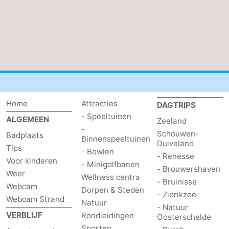
Cadzand
-
Natuur
Weer
Het
Contact
Zwin
Home
Attracties
DAGTRIPS
- Speeltuinen
ALGEMEEN
Zeeland
-
Schouwen-
Badplaats
Binnenspeeltuinen
Duiveland
Tips
- Bowlen
- Renesse
Voor kinderen
- Minigolfbanen
- Brouwershaven
Weer
Wellness centra
- Bruinisse
Webcam
Dorpen & Steden
- Zierikzee
Webcam Strand
Natuur
- Natuur
VERBLIJF
Rondleidingen
Oosterschelde
Sporten