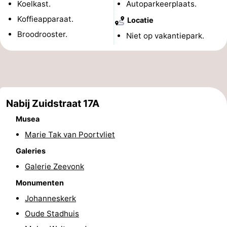
Koelkast.
Autoparkeerplaats.
Binnenspeeltuinen
-
Koffieapparaat.
Locatie
Broodrooster.
Niet op vakantiepark.
Bowlen
-
Minigolfbanen
Wellness
centra
Dorpen
Nabij Zuidstraat 17A
&
Natuur
Musea
Steden
Rondleidingen
Marie Tak van Poortvliet
Galeries
Sporten
Galerie Zeevonk
-
Monumenten
Zwembaden
-
Johanneskerk
Oude Stadhuis
Fietsen
-