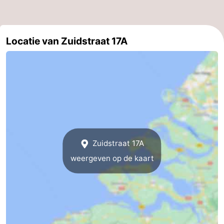
Brouwershaven
-
Bruinisse
-
Locatie van Zuidstraat 17A
Zierikzee
-
Natuur
-
Oosterschelde
Burgh
-
Haamstede
Natuur
Walcheren
Zuidstraat 17A
Kop
-
weergeven op de kaart
van
Veere
-
Schouwen
Natuur
-
Oranjezon
Oostkapelle
-