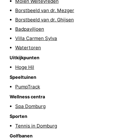
Molen Weltevreden
Wandelen
-
Borstbeeld van dr. Mezger
Borstbeeld van dr. Ghijsen
Paardrijden
-
Badpaviljoen
Maneges
-
Villa Carmen Sylva
Watertoren
Golfbanen
Eten
Uitkijkpunten
en
Ringrijden
Hoge Hil
Speeltuinen
drinken
Mondriaan
PumpTrack
Toorop
Wellness centra
Spa Domburg
Evenementen
Sporten
Praktisch
Tennis in Domburg
Forum
Golfbanen