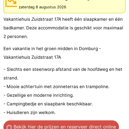
Park
-
zaterdag 8 augustus 2026
Vakantiehuis
Zuidstraat 17A
heeft één slaapkamer en één
Loverendale
Résidence
Bed
badkamer. Deze accommodatie is geschikt voor maximaal
Wijngaerde
(&
Campings
2 personen.
breakfasts)
Hotels
Een vakantie in het groen midden in Domburg -
Vakantiehuis Zuidstraat 17A
Vakantiehuizen
- Slechts een steenworp afstand van de hoofdweg en het
-
strand.
Buitenhof
-
- Mooie achtertuin met zonneterras en trampoline.
- Gezellige en moderne inrichting.
Domburg
Hof
-
- Campingbedje en slaapbank beschikbaar.
Domburg
Westhove
Last
- Huisdieren zijn welkom.
minutes
Strand
Bekijk hier de prijzen
en reserveer direct online