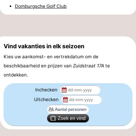
Domburgsche Golf Club
Route
-
Parkeren
Reisboekenwinkel
Vind vakanties in elk seizoen
Nieuws
Kies uw aankomst- en vertrekdatum om de
Medische
beschikbaarheid en prijzen van
Zuidstraat 17A
te
ontdekken.
adressen
Regio
Inchecken
Zeeland
Uitchecken
Schouwen-
Zoek en vind
Duiveland
-
Renesse
-