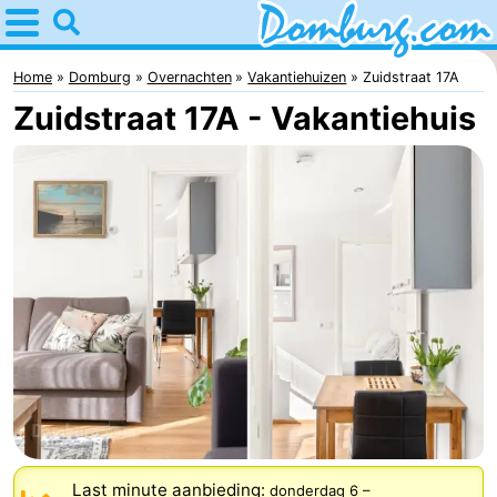
Home
Domburg
Home
Domburg
Overnachten
Vakantiehuizen
Zuidstraat 17A
Zuidstraat 17A - Vakantiehuis
Tips
Voor
kinderen
Webcam
Webcam
Webcam
Strand
Overnachten
Appartementen
-
Last minute aanbieding:
donderdag 6
–