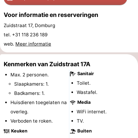
Zien
Voor informatie en reserveringen
&
Bezienswaardigheden
Zuidstraat 17, Domburg
tel. +31 118 236 189
doen
-
web.
Meer informatie
Musea
-
Kenmerken van Zuidstraat 17A
Monumenten
-
Sanitair
Max. 2 personen.
Molens
-
Toilet.
Slaapkamers: 1.
Vuurtorens
-
Wastafel.
Badkamers: 1.
Huisdieren toegelaten na
Media
Uitkijkpunten
Attracties
overleg.
WiFi internet.
-
Verboden te roken.
TV.
Keuken
Buiten
Speeltuinen
-