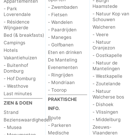
- Burgh
Appartementen
Haamstede
- Zwembaden
- Park
- Natuur Kop van
Loverendale
- Fietsen
Schouwen
- Résidence
- Wandelen
Walcheren
Wijngaerde
- Paardrijden
- Veere
Bed (& breakfasts)
- Maneges
- Natuur
Campings
- Golfbanen
Oranjezon
Hotels
Eten en drinken
- Oostkapelle
Vakantiehuizen
De Manteling
- Natuur de
- Buitenhof
Evenementen
Mantelingen
Domburg
- Ringrijden
- Westkapelle
- Hof Domburg
- Mondriaan
- Zoutelande
- Westhove
- Toorop
- Natuur
Last minutes
Walcherse bos
PRAKTISCHE
ZIEN & DOEN
- Dishoek
INFO.
- Vlissingen
Strand
Route
- Middelburg
Bezienswaardigheden
- Parkeren
Zeeuws-
- Musea
Medische
Vlaanderen
- Monumenten