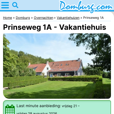
Home
Domburg
Home
Domburg
Overnachten
Vakantiehuizen
Prinseweg 1A
Prinseweg 1A - Vakantiehuis
Tips
Voor
kinderen
Webcam
Webcam
Webcam
Strand
Overnachten
Appartementen
Last minute aanbieding:
vrijdag 21
–
-
vrijdag 28 augustus 2026