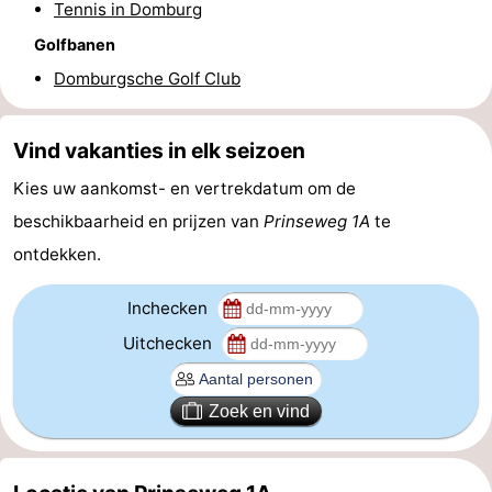
Tennis in Domburg
Route
Golfbanen
Domburgsche Golf Club
-
Parkeren
Reisboekenwinkel
Vind vakanties in elk seizoen
Nieuws
Kies uw aankomst- en vertrekdatum om de
beschikbaarheid en prijzen van
Prinseweg 1A
te
Medische
ontdekken.
adressen
Regio
Inchecken
Zeeland
Uitchecken
Schouwen-
Zoek en vind
Duiveland
-
Renesse
-