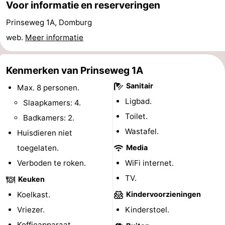
Voor informatie en reserveringen
Zien
Prinseweg 1A, Domburg
&
Bezienswaardigheden
web.
Meer informatie
doen
-
Kenmerken van Prinseweg 1A
Musea
-
Sanitair
Max. 8 personen.
Ligbad.
Slaapkamers: 4.
Monumenten
-
Toilet.
Badkamers: 2.
Molens
-
Wastafel.
Huisdieren niet
toegelaten.
Media
Vuurtorens
-
Verboden te roken.
WiFi internet.
Uitkijkpunten
Attracties
TV.
Keuken
-
Koelkast.
Kindervoorzieningen
Vriezer.
Kinderstoel.
Speeltuinen
-
Koffieapparaat.