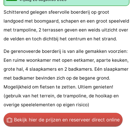
Park
-
Schitterend gelegen sfeervolle boerderij op groot
Loverendale
Résidence
Bed
landgoed met boomgaard, schapen en een groot speelveld
met trampoline, 2 terrassen geven een weids uitzicht over
Wijngaerde
(&
Campings
de velden en toch dichtbij het centrum en het strand.
breakfasts)
Hotels
De gerenoveerde boerderij is van alle gemakken voorzien:
Een ruime woonkamer met open eetkamer, aparte keuken,
Vakantiehuizen
grote hal, 4 slaapkamers en 2 badkamers. Eén slaapkamer
-
met badkamer bevinden zich op de begane grond.
Mogelijkheid om fietsen te zetten. Ultiem genieten!
Buitenhof
-
(gebruik van het terrein, de trampoline, de hooikap en
Domburg
Hof
-
overige speelelementen op eigen risico)
Domburg
Westhove
Last
Bekijk hier de prijzen
en reserveer direct online
minutes
Strand