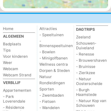
Natuur
-
de
Westkapelle
-
Home
Attracties
DAGTRIPS
Mantelingen
Zoutelande
-
- Speeltuinen
ALGEMEEN
Zeeland
-
Natuur
-
Schouwen-
Badplaats
Binnenspeeltuinen
Duiveland
Tips
- Bowlen
Walcherse
Dishoek
-
- Renesse
Voor kinderen
- Minigolfbanen
- Brouwershaven
Weer
Wellness centra
bos
Vlissingen
-
- Bruinisse
Webcam
Dorpen & Steden
- Zierikzee
Webcam Strand
Middelburg
Zeeuws-
Natuur
- Natuur
VERBLIJF
Rondleidingen
Oosterschelde
Vlaanderen
-
Sporten
- Burgh
Appartementen
Haamstede
- Zwembaden
- Park
Nieuwvliet
-
- Natuur Kop van
Loverendale
- Fietsen
Schouwen
- Résidence
- Wandelen
Sluis
-