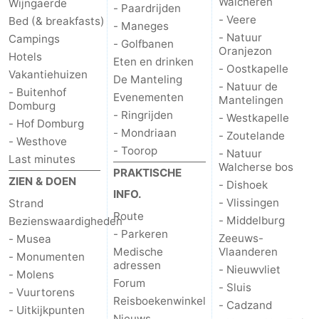
Walcheren
Wijngaerde
- Paardrijden
- Veere
Bed (& breakfasts)
- Maneges
Cadzand
-
- Natuur
Campings
- Golfbanen
Oranjezon
Hotels
Natuur
Weer
Eten en drinken
- Oostkapelle
Vakantiehuizen
De Manteling
- Natuur de
Het
Contact
- Buitenhof
Evenementen
Mantelingen
Domburg
- Ringrijden
- Westkapelle
- Hof Domburg
Zwin
- Mondriaan
- Zoutelande
- Westhove
- Toorop
- Natuur
Last minutes
Walcherse bos
PRAKTISCHE
ZIEN & DOEN
- Dishoek
INFO.
- Vlissingen
Strand
Route
- Middelburg
Bezienswaardigheden
- Parkeren
Zeeuws-
- Musea
Medische
Vlaanderen
- Monumenten
adressen
- Nieuwvliet
- Molens
Forum
- Sluis
- Vuurtorens
Reisboekenwinkel
- Cadzand
- Uitkijkpunten
Nieuws