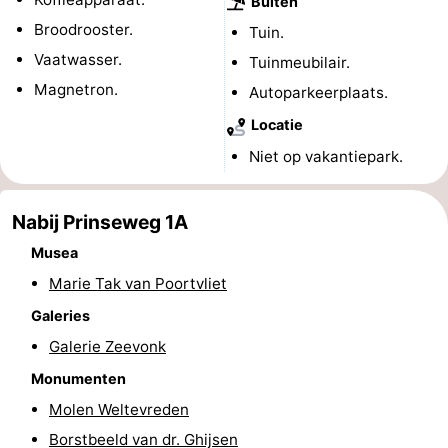
Buiten
Binnenspeeltuinen
-
Broodrooster.
Tuin.
Vaatwasser.
Tuinmeubilair.
Bowlen
-
Magnetron.
Autoparkeerplaats.
Minigolfbanen
Wellness
Locatie
Niet op vakantiepark.
centra
Dorpen
&
Natuur
Nabij Prinseweg 1A
Musea
Steden
Rondleidingen
Marie Tak van Poortvliet
Sporten
Galeries
-
Galerie Zeevonk
Monumenten
Zwembaden
-
Molen Weltevreden
Fietsen
-
Borstbeeld van dr. Ghijsen