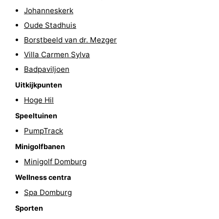
Johanneskerk
Wandelen
-
Oude Stadhuis
Paardrijden
-
Borstbeeld van dr. Mezger
Villa Carmen Sylva
Maneges
-
Badpaviljoen
Golfbanen
Eten
Uitkijkpunten
Hoge Hil
en
Ringrijden
Speeltuinen
drinken
Mondriaan
PumpTrack
Minigolfbanen
Toorop
Minigolf Domburg
Evenementen
Wellness centra
Praktisch
Spa Domburg
Sporten
Forum