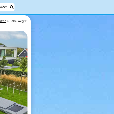
Weer
izen
Babelweg 11