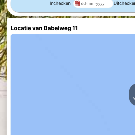
Inchecken
Uitcheck
Locatie van Babelweg 11