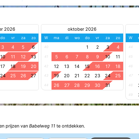
er 2026
oktober 2026
do
vr
za
zo
W
ma
di
wo
do
vr
za
zo
W
3
4
5
6
1
2
3
4
40
44
10
11
12
13
5
6
7
8
9
10
11
41
45
17
18
19
20
12
13
14
15
16
17
18
42
46
24
25
26
27
19
20
21
22
23
24
25
43
47
26
27
28
29
30
31
44
48
49
n prijzen van
Babelweg 11
te ontdekken.