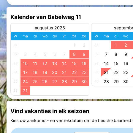
Kalender van Babelweg 11
augustus 2026
septemb
W
ma
di
wo
do
vr
za
zo
W
ma
di
wo
1
2
1
2
31
36
3
4
5
6
7
8
9
7
8
9
32
37
10
11
12
13
14
15
16
14
15
16
33
38
17
18
19
20
21
22
23
21
22
23
34
39
24
25
26
27
28
29
30
28
29
30
35
40
31
36
Vind vakanties in elk seizoen
Kies uw aankomst- en vertrekdatum om de beschikbaarheid e