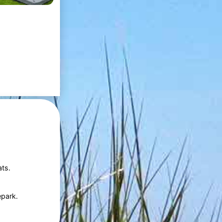
ts.
epark.