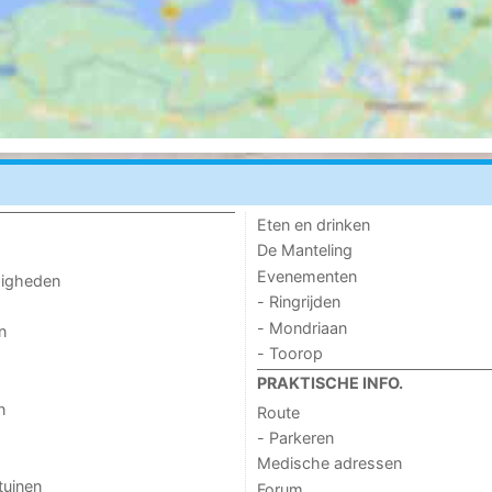
Eten en drinken
De Manteling
Evenementen
digheden
- Ringrijden
- Mondriaan
n
- Toorop
PRAKTISCHE INFO.
n
Route
- Parkeren
Medische adressen
tuinen
Forum