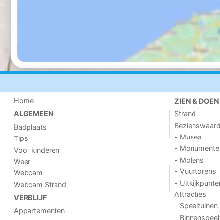
Home
ZIEN & DOEN
Strand
ALGEMEEN
Bezienswaar
Badplaats
- Musea
Tips
- Monumente
Voor kinderen
- Molens
Weer
- Vuurtorens
Webcam
- Uitkijkpunte
Webcam Strand
Attracties
VERBLIJF
- Speeltuinen
Appartementen
- Binnenspeel