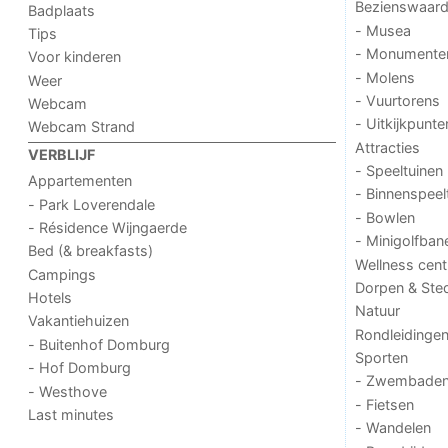
Bezienswaar
Badplaats
- Musea
Tips
- Monumente
Voor kinderen
- Molens
Weer
- Vuurtorens
Webcam
- Uitkijkpunte
Webcam Strand
Attracties
VERBLIJF
- Speeltuinen
Appartementen
- Binnenspeel
- Park Loverendale
- Bowlen
- Résidence Wijngaerde
- Minigolfban
Bed (& breakfasts)
Wellness cent
Campings
Dorpen & Ste
Hotels
Natuur
Vakantiehuizen
Rondleidinge
- Buitenhof Domburg
Sporten
- Hof Domburg
- Zwembade
- Westhove
- Fietsen
Last minutes
- Wandelen