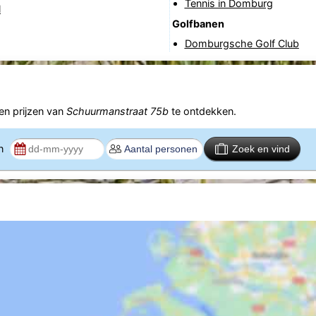
Tennis in Domburg
l
Golfbanen
Domburgsche Golf Club
n prijzen van
Schuurmanstraat 75b
te ontdekken.
en
Zoek en vind