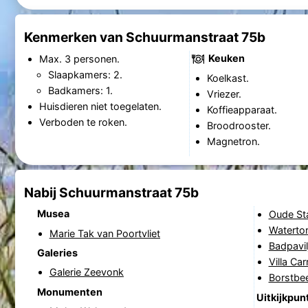
Kenmerken van Schuurmanstraat 75b
Keuken
Max. 3 personen.
Slaapkamers: 2.
Koelkast.
Badkamers: 1.
Vriezer.
Huisdieren niet toegelaten.
Koffieapparaat.
Verboden te roken.
Broodrooster.
Magnetron.
Nabij Schuurmanstraat 75b
Musea
Oude St
Waterto
Marie Tak van Poortvliet
Badpavil
Galeries
Villa Ca
Galerie Zeevonk
Borstbee
Monumenten
Uitkijkpun