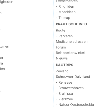
Evenementen
digheden
- Ringrijden
- Mondriaan
n
- Toorop
PRAKTISCHE INFO.
n
Route
- Parkeren
Medische adressen
tuinen
Forum
Reisboekenwinkel
en
Nieuws
ra
DAGTRIPS
den
Zeeland
Schouwen-Duiveland
n
- Renesse
- Brouwershaven
n
- Bruinisse
- Zierikzee
- Natuur Oosterschelde