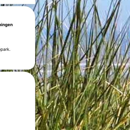
ningen
epark.