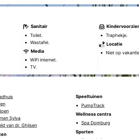
Sanitair
Kindervoorzie
Toilet.
Traphekje.
Wastafel.
Locatie
Media
Niet op vakanti
WiFi internet.
TV.
Speeltuinen
adhuis
ren
PumpTrack
joen
Wellness centra
rmen Sylva
Spa Domburg
ld van dr. Ghijsen
Sporten
ten