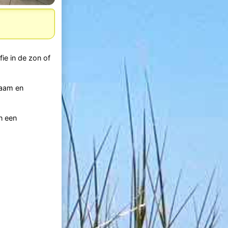
ie in de zon of
naam en
n een