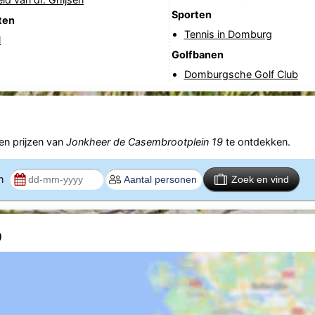
Sporten
ten
Tennis in Domburg
l
Golfbanen
Domburgsche Golf Club
n prijzen van
Jonkheer de Casembrootplein 19
te ontdekken.
en
Zoek en vind
9