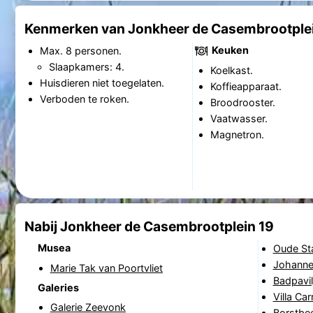
Kenmerken van Jonkheer de Casembrootplei
Keuken
Max. 8 personen.
Slaapkamers: 4.
Koelkast.
Huisdieren niet toegelaten.
Koffieapparaat.
Verboden te roken.
Broodrooster.
Vaatwasser.
Magnetron.
Nabij Jonkheer de Casembrootplein 19
Musea
Oude St
Johanne
Marie Tak van Poortvliet
Badpavil
Galeries
Villa Ca
Galerie Zeevonk
Borstbee