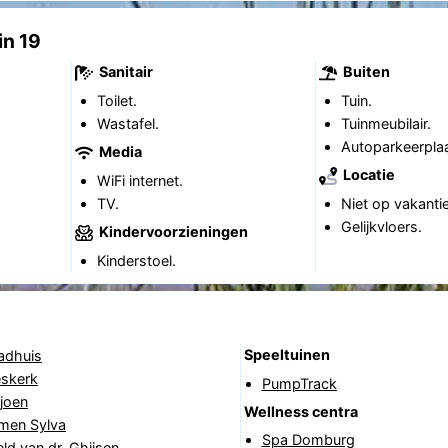
n 19
Sanitair
Buiten
Toilet.
Tuin.
Wastafel.
Tuinmeubilair.
Autoparkeerplaa
Media
Locatie
WiFi internet.
TV.
Niet op vakanti
Gelijkvloers.
Kindervoorzieningen
Kinderstoel.
Speeltuinen
adhuis
skerk
PumpTrack
joen
Wellness centra
rmen Sylva
Spa Domburg
ld van dr. Ghijsen