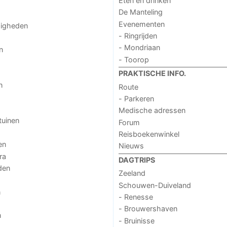
Eten en drinken
De Manteling
Evenementen
digheden
- Ringrijden
- Mondriaan
n
- Toorop
PRAKTISCHE INFO.
n
Route
- Parkeren
Medische adressen
tuinen
Forum
Reisboekenwinkel
en
Nieuws
ra
DAGTRIPS
den
Zeeland
Schouwen-Duiveland
n
- Renesse
- Brouwershaven
n
- Bruinisse