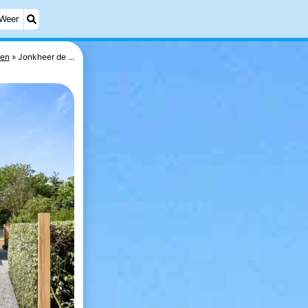
Weer
zen
Jonkheer de ...