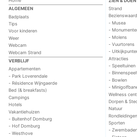
Home
ZIEN & DOEN
Strand
ALGEMEEN
Bezienswaar
Badplaats
- Musea
Tips
- Monumente
Voor kinderen
- Molens
Weer
- Vuurtorens
Webcam
- Uitkijkpunte
Webcam Strand
Attracties
VERBLIJF
- Speeltuinen
Appartementen
- Binnenspeel
- Park Loverendale
- Bowlen
- Résidence Wijngaerde
- Minigolfban
Bed (& breakfasts)
Wellness cent
Campings
Dorpen & Ste
Hotels
Natuur
Vakantiehuizen
Rondleidinge
- Buitenhof Domburg
Sporten
- Hof Domburg
- Zwembade
- Westhove