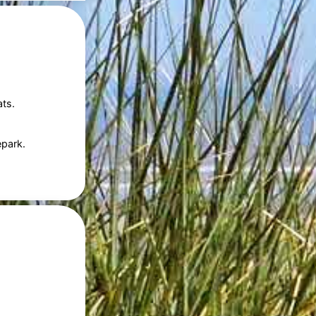
ts.
epark.