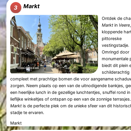
Markt
3
Ontdek de cha
Markt
in
Veere
kloppende hart
pittoreske
vestingstadje.
Omringd door
monumentale 
biedt dit plein 
schilderachtig
compleet met prachtige bomen die voor aangename schadu
zorgen. Neem plaats op een van de uitnodigende bankjes, ge
een heerlijke lunch in de gezellige lunchtentjes, snuffel rond in
lieflijke winkeltjes of ontspan op een van de zonnige terrasjes
Markt
is de perfecte plek om de unieke sfeer van dit historis
stadje te ervaren.
Markt