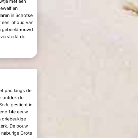
wtje met een
gewelf en
aren in Schotse
t een inhoud van
n gebeeldhouwd
 versterkt de
et pad langs de
n ontdek de
 Kerk
, gesticht in
oege 14e eeuw
n driebeukige
kerk. De bouw
 naburige
Grote