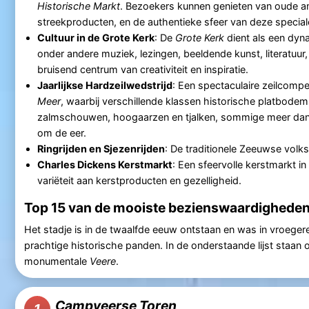
Historische Markt
. Bezoekers kunnen genieten van oude 
streekproducten, en de authentieke sfeer van deze specia
Cultuur in de Grote Kerk
: De
Grote Kerk
dient als een dy
onder andere muziek, lezingen, beeldende kunst, literatuur,
bruisend centrum van creativiteit en inspiratie.
Jaarlijkse Hardzeilwedstrijd
: Een spectaculaire zeilcompe
Meer
, waarbij verschillende klassen historische platbodem
zalmschouwen, hoogaarzen en tjalken, sommige meer dan 1
om de eer.
Ringrijden en Sjezenrijden
: De traditionele Zeeuwse volk
Charles Dickens Kerstmarkt
: Een sfeervolle kerstmarkt i
variëteit aan kerstproducten en gezelligheid.
Top 15 van de mooiste bezienswaardigheden
Het stadje
is in de twaalfde eeuw ontstaan en was in vroegere
prachtige historische panden. In de onderstaande lijst staan 
monumentale
Veere
.
Campveerse Toren
1