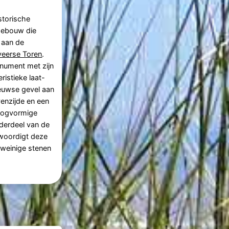
storische
gebouw die
 aan de
eerse Toren
.
nument met zijn
ristieke laat-
euwse gevel aan
enzijde en een
oogvormige
derdeel van de
woordigt deze
 weinige stenen