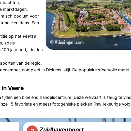
ambachten,
le marktdagen.
namisch podium voor
 toneel en dans. Een
titie op het
Veerse
s, zoals
00 jaar oud, strijden
ssporten van de regio.
n december, compleet in Dickens-stijl. De populaire sfeervolle markt
 in Veere
 tijden een bloeiend handelscentrum. Deze welvaart is terug te vind
onze 15 favoriete en meest fotogenieke plekken (inwillekeurige vol
Zuidhavenpoort
2