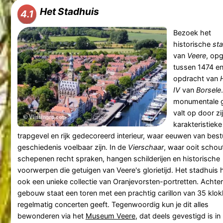
Het Stadhuis
4.1
Bezoek het
historische
st
van
Veere
, opg
tussen 1474 en
opdracht van
IV
van
Borsele
monumentale 
valt op door zi
karakteristieke
trapgevel en rijk gedecoreerd interieur, waar eeuwen van bestu
geschiedenis voelbaar zijn. In de
Vierschaar
, waar ooit schou
schepenen recht spraken, hangen schilderijen en historische
voorwerpen die getuigen van Veere's glorietijd. Het stadhuis 
ook een unieke collectie van Oranjevorsten-portretten. Achter
gebouw staat een toren met een prachtig carillon van 35 klok
regelmatig concerten geeft. Tegenwoordig kun je dit alles
bewonderen via het
Museum Veere
, dat deels gevestigd is in