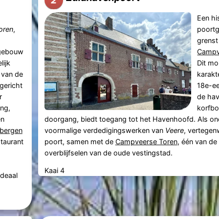
Een hi
oren
,
poort
grenst
gebouw
Campv
lijk
Dit mo
 van de
karakte
gericht
18e-e
r
de hav
ng,
korfb
en
doorgang, biedt toegang tot het Havenhoofd. Als on
rbergen
voormalige verdedigingswerken van
Veere
, vertegen
staurant
poort, samen met de
Campveerse Toren
, één van de
overblijfselen van de oude vestingstad.
Kaai 4
ideaal