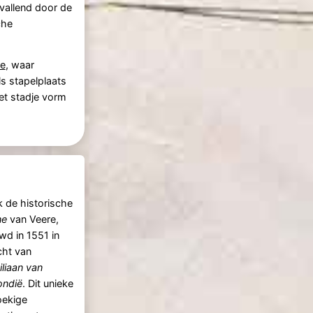
vallend door de
che
e
, waar
s stapelplaats
het stadje vorm
 de historische
ne
van Veere,
d in 1551 in
cht van
liaan van
ondië
. Dit unieke
oekige