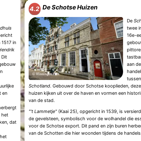
De Schotse Huizen
4.2
De
Sc
adhuis
twee 
ericht
16e-e
 1517 in
gebou
Hendrik
pittore
. Dit
tastba
gebouw
aan de
jn
handel
tusse
urlijke
Schotland
. Gebouwd door Schotse kooplieden, deze
t en
huizen kijken uit over de haven en vormen een histo
van de stad.
herbergt
"'t Lammetje"
(Kaai 25), opgericht in 1539, is versie
 het
de gevelsteen, symbolisch voor de wolhandel die es
ken, dat
voor de Schotse export. Dit pand en zijn buren herbe
van de Schotten die hier woonden tijdens de handels
 het