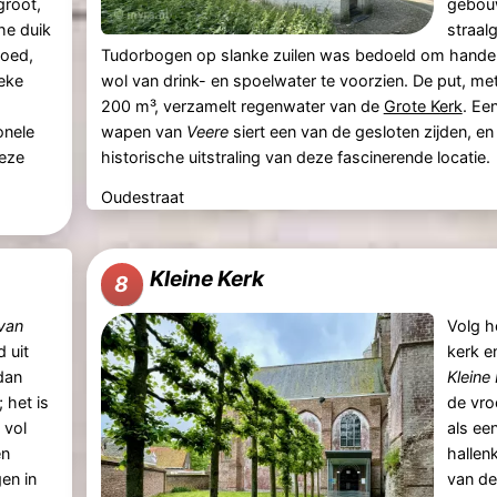
groot,
gebou
he duik
straal
goed,
Tudorbogen op slanke zuilen was bedoeld om handel
ieke
wol van drink- en spoelwater te voorzien. De put, me
200 m³, verzamelt regenwater van de
Grote Kerk
. Ee
onele
wapen van
Veere
siert een van de gesloten zijden, en
deze
historische uitstraling van deze fascinerende locatie.
Oudestraat
Kleine Kerk
8
van
Volg h
d uit
kerk e
dan
Kleine
 het is
de vr
 vol
als ee
en
hallen
en in
van de