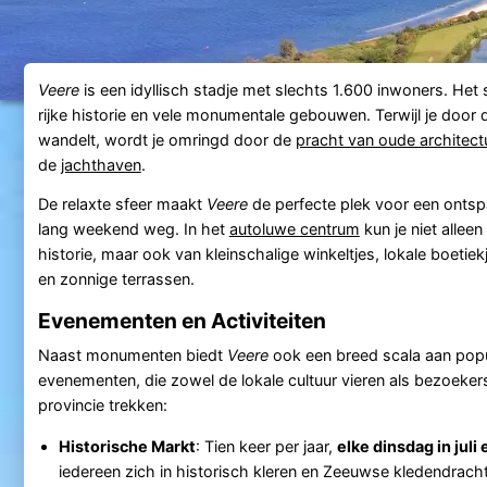
Veere
is een idyllisch stadje met slechts 1.600 inwoners. Het
rijke historie en vele monumentale gebouwen. Terwijl je door d
wandelt, wordt je omringd door de
pracht van oude architect
de
jachthaven
.
De relaxte sfeer maakt
Veere
de perfecte plek voor een ontsp
lang weekend weg. In het
autoluwe centrum
kun je niet allee
historie, maar ook van kleinschalige winkeltjes, lokale boetie
en zonnige terrassen.
Evenementen en Activiteiten
Naast monumenten biedt
Veere
ook een breed scala aan popula
evenementen, die zowel de lokale cultuur vieren als bezoekers
provincie trekken:
Historische Markt
: Tien keer per jaar,
elke dinsdag in juli
iedereen zich in historisch kleren en Zeeuwse kledendracht