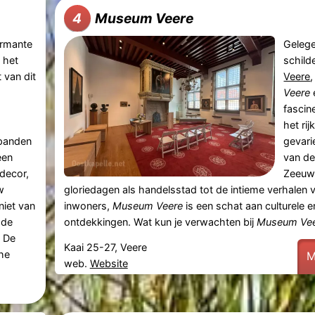
Museum Veere
4
rmante
Gelege
, het
schild
 van dit
Veere
Veere
fascin
het rij
panden
gevari
een
van de
 decor,
Zeeuw
w
gloriedagen als handelsstad tot de intieme verhalen 
niet van
inwoners,
Museum Veere
is een schat aan culturele e
 de
ontdekkingen. Wat kun je verwachten bij
Museum Ve
. De
Kaai 25-27, Veere
che
M
web.
Website