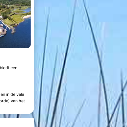
 biedt een
en in de vele
gorde) van het