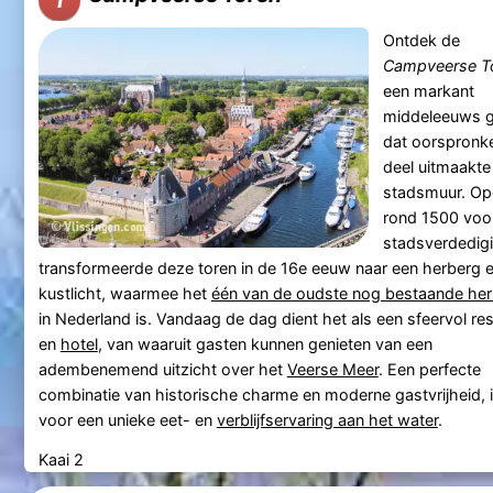
Ontdek de
Campveerse T
een markant
middeleeuws 
dat oorspronke
deel uitmaakte
stadsmuur. Op
rond 1500 voo
stadsverdedigi
transformeerde deze toren in de 16e eeuw naar een herberg 
kustlicht, waarmee het
één van de oudste nog bestaande he
in Nederland is. Vandaag de dag dient het als een sfeervol re
en
hotel
, van waaruit gasten kunnen genieten van een
adembenemend uitzicht over het
Veerse Meer
. Een perfecte
combinatie van historische charme en moderne gastvrijheid, 
voor een unieke eet- en
verblijfservaring aan het water
.
Kaai 2