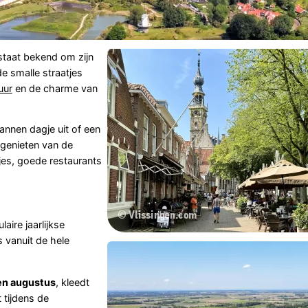
 staat bekend om zijn
e smalle straatjes
uur
en de charme van
annen dagje uit of een
n genieten van de
kjes, goede restaurants
ire jaarlijkse
 vanuit de hele
 en augustus
, kleedt
 tijdens de