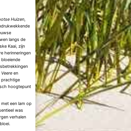
hotse Huizen
,
indrukwekkende
euwse
wen langs de
ske Kaai, zijn
re herinneringen
 bloeiende
sbetrekkingen
n
Veere
en
 prachtige
risch hoogtepunt
rd met een lam op
sentieel was
rgen verhalen
bloei.