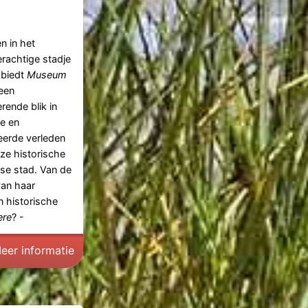
n in het
erachtige stadje
, biedt
Museum
een
erende blik in
ke en
eerde verleden
ze historische
se stad. Van de
van haar
n historische
ere
? -
eer informatie