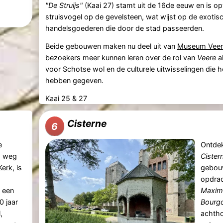
"De Struijs"
(Kaai 27) stamt uit de 16de eeuw en is op
struisvogel op de gevelsteen, wat wijst op de exotis
handelsgoederen die door de stad passeerden.
Beide gebouwen maken nu deel uit van
Museum Veer
bezoekers meer kunnen leren over de rol van
Veere
al
voor Schotse wol en de culturele uitwisselingen die 
hebben gegeven.
Kaai 25 & 27
Cisterne
6
e
Ontdek
p weg
Cister
Kerk
, is
gebouw
opdra
 een
Maximi
0 jaar
Bourg
,
achth