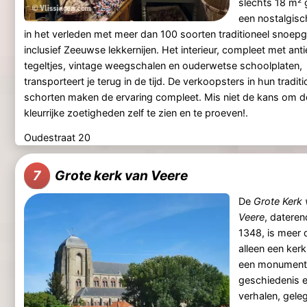
slechts 18 m² 
een nostalgisc
in het verleden met meer dan 100 soorten traditioneel snoep
inclusief Zeeuwse lekkernijen. Het interieur, compleet met ant
tegeltjes, vintage weegschalen en ouderwetse schoolplaten,
transporteert je terug in de tijd. De verkoopsters in hun traditi
schorten maken de ervaring compleet. Mis niet de kans om 
kleurrijke zoetigheden zelf te zien en te proeven!.
Oudestraat 20
Grote kerk van Veere
7
De
Grote Kerk 
Veere
, dateren
1348, is meer 
alleen een kerk;
een monument
geschiedenis 
verhalen, geleg