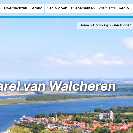
m
Overnachten
Strand
Zien & doen
Evenementen
Praktisch
Regio
Home
Domburg
Zien & doen
arel van Walcheren