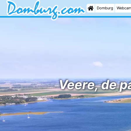
Domburg
Webca
Veere, de p