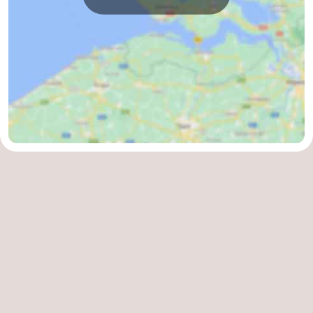
de
Westkapelle
-
Mantelingen
Zoutelande
-
Natur
-
Walcherse
Dishoek
-
bos
Vlissingen
-
Middelburg
Zeeuws-
Vlaanderen
-
Nieuwvliet
-
Sluis
-
Cadzand
-