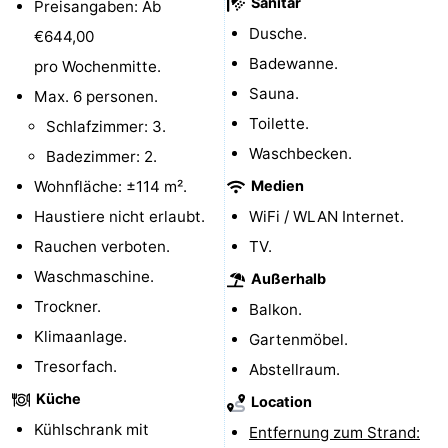
Sanitär
Preisangaben: Ab
Spielplätze
Bowling
-
Dusche.
€644,00
Badewanne.
pro Wochenmitte.
Minigolfplätze
Wellness-
Sauna.
Max. 6 personen.
Zentren
Dörfer
Toilette.
Schlafzimmer: 3.
Waschbecken.
Badezimmer: 2.
&
Natur
Wohnfläche: ±114 m².
Medien
Städte
Führungen
Haustiere nicht erlaubt.
WiFi / WLAN Internet.
Rauchen verboten.
TV.
Sport
Waschmaschine.
Außerhalb
-
Trockner.
Balkon.
Klimaanlage.
Gartenmöbel.
Schwimmbader
-
Tresorfach.
Abstellraum.
Radfahren
-
Küche
Location
Kühlschrank mit
Entfernung zum Strand:
Wandern
-