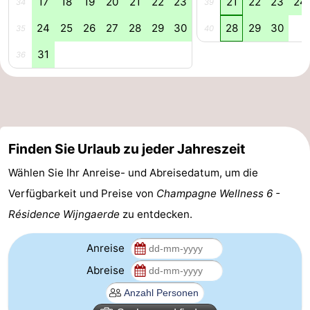
17
18
19
20
21
22
23
21
22
23
24
34
39
Route
24
25
26
27
28
29
30
28
29
30
35
40
-
31
36
Parken
Reisebuchshop
Medizin
Finden Sie Urlaub zu jeder Jahreszeit
Adressen
Region
Wählen Sie Ihr Anreise- und Abreisedatum, um die
Zeeland
Verfügbarkeit und Preise von
Champagne Wellness 6 -
Schouwen-
Résidence Wijngaerde
zu entdecken.
Duiveland
-
Anreise
Abreise
Renesse
-
Brouwershaven
-