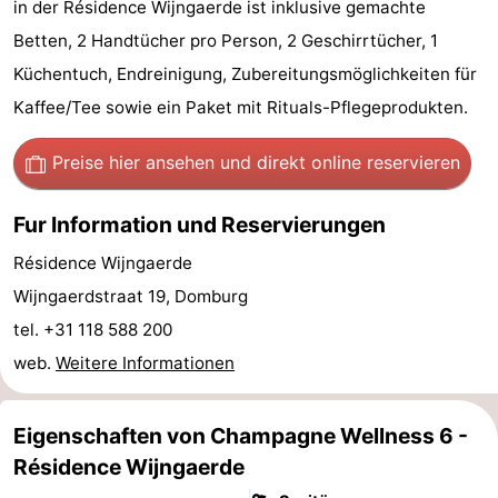
in der Résidence Wijngaerde ist inklusive gemachte
Sehen
Betten, 2 Handtücher pro Person, 2 Geschirrtücher, 1
Küchentuch, Endreinigung, Zubereitungsmöglichkeiten für
&
-
Kaffee/Tee sowie ein Paket mit Rituals-Pflegeprodukten.
tun
Museen
-
Preise hier ansehen
und direkt online reservieren
Denkmäler
-
Fur Information und Reservierungen
Mühlen
-
Résidence Wijngaerde
Leuchtturme
-
Wijngaerdstraat 19, Domburg
tel. +31 118 588 200
Aussichtspunkte
Attraktionen
web.
Weitere Informationen
-
Spielplätze
-
Eigenschaften von Champagne Wellness 6 -
Résidence Wijngaerde
Indoor-
-