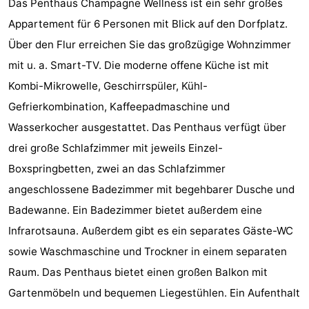
Das Penthaus Champagne Wellness ist ein sehr großes
Park
-
Appartement für 6 Personen mit Blick auf den Dorfplatz.
Über den Flur erreichen Sie das großzügige Wohnzimmer
Loverendale
Résidence
Campingplätze
mit u. a. Smart-TV. Die moderne offene Küche ist mit
Wijngaerde
Ferienhäuser
Kombi-Mikrowelle, Geschirrspüler, Kühl-
Gefrierkombination, Kaffeepadmaschine und
-
Wasserkocher ausgestattet. Das Penthaus verfügt über
Buitenhof
-
drei große Schlafzimmer mit jeweils Einzel-
Boxspringbetten, zwei an das Schlafzimmer
Domburg
Hof
-
angeschlossene Badezimmer mit begehbarer Dusche und
Domburg
Westhove
Hotels
Badewanne. Ein Badezimmer bietet außerdem eine
Infrarotsauna. Außerdem gibt es ein separates Gäste-WC
Zimmer
sowie Waschmaschine und Trockner in einem separaten
(mit
Lastminutes
Raum. Das Penthaus bietet einen großen Balkon mit
Gartenmöbeln und bequemen Liegestühlen. Ein Aufenthalt
Frühstück)
Strand