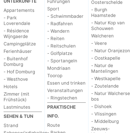
UNTERKÜNFTE
Führungen
Oosterschelde
Sport
- Burgh
Appartements
Haamstede
- Schwimmbader
- Park
- Natur Kop van
Loverendale
- Radfahren
Schouwen
- Résidence
- Wandern
Walcheren
Wijngaerde
- Reiten
- Veere
Campingplätze
- Reitschulen
- Natur Oranjezon
Ferienhäuser
- Golfplatze
- Oostkapelle
- Buitenhof
- Sportangeln
Domburg
- Natur de
Mondriaan
Mantelingen
- Hof Domburg
Toorop
- Westkapelle
- Westhove
Essen und trinken
- Zoutelande
Hotels
Veranstaltungen
- Natur Walcherse
Zimmer (mit
- Ringstechen
bos
Frühstück)
- Dishoek
Lastminutes
PRAKTISCHE
- Vlissingen
INFO.
SEHEN & TUN
- Middelburg
Route
Strand
Zeeuws-
- Parken
Sehenswürdigkeiten