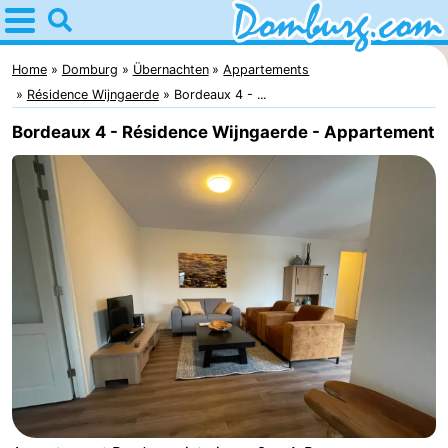
Home
Domburg
Home
Domburg
Übernachten
Appartements
Résidence Wijngaerde
Bordeaux 4 - ...
Tipps
Bordeaux 4 - Résidence Wijngaerde - Appartement
Für
kindern
Webcam
Webcam
Webcam
Strand
Übernachten
Appartements
-