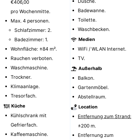
Dusche.
€406,00
Spielplätze
Bowling
-
Badewanne.
pro Wochenmitte.
Toilette.
Max. 4 personen.
Minigolfplätze
Wellness-
Waschbecken.
Schlafzimmer: 2.
Zentren
Dörfer
Badezimmer: 1.
Medien
Wohnfläche: ±84 m².
WiFi / WLAN Internet.
&
Natur
Rauchen verboten.
TV.
Städte
Führungen
Waschmaschine.
Außerhalb
Trockner.
Balkon.
Sport
Klimaanlage.
Gartenmöbel.
-
Tresorfach.
Abstellraum.
Küche
Location
Schwimmbader
-
Kühlschrank mit
Entfernung zum Strand:
Radfahren
-
Gefrierfach.
±200 m.
Kaffeemaschine.
Entfernung zum
Wandern
-