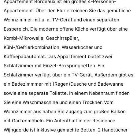
Appartement Bordeaux ist ein großes 4-Personen-
Park
-
Appartement. Über den Flur erreichen Sie das gemütliche
Wohnzimmer mit u. a. TV-Gerät und einen separaten
Loverendale
Résidence
Campingplätze
Essbereich. Die moderne offene Küche verfügt über eine
Wijngaerde
Ferienhäuser
Kombi-Mikrowelle, Geschirrspüler,
Kühl-/Gefrierkombination, Wasserkocher und
-
Kaffeepadautomat. Das Appartement bietet zwei
Buitenhof
-
Schlafzimmer mit Einzel-Boxspringbetten. Ein
Schlafzimmer verfügt über ein TV-Gerät. Außerdem gibt es
Domburg
Hof
-
ein Badezimmmer mit (Regen)Dusche und Badewanne
Domburg
Westhove
Hotels
sowie eine separate Toilette. In einem Nebenraum finden
Sie eine Waschmaschine und einen Trockner. Vom
Zimmer
Wohnzimmer aus haben Sie Zugang zum großen Balkon
(mit
Lastminutes
mit Gartenmöbeln. Ein Aufenthalt in der Résidence
Wijngaerde ist inklusive gemachte Betten, 2 Handtücher
Frühstück)
Strand