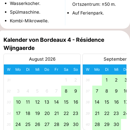
Wasserkocher.
Ortszentrum: ±50 m.
Reiten
-
Spülmaschine.
Auf Ferienpark.
Kombi-Mikrowelle.
Reitschulen
-
Golfplatze
-
Kalender von Bordeaux 4 - Résidence
Wijngaerde
Sportangeln
Mondriaan
August 2026
September 
Toorop
W
Mo
Di
Mi
Do
Fr
Sa
So
W
Mo
Di
Mi
Do
Essen
1
2
1
2
3
31
36
und
Veranstaltungen
3
4
5
6
7
8
9
7
8
9
10
32
37
trinken
Ringstechen
10
11
12
13
14
15
16
14
15
16
17
33
38
17
18
19
20
21
22
23
21
22
23
24
Praktisch
34
39
24
25
26
27
28
29
30
28
29
30
35
40
Forum