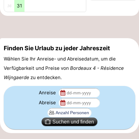
31
36
Route
-
Parken
Reisebuchshop
Finden Sie Urlaub zu jeder Jahreszeit
Medizin
Wählen Sie Ihr Anreise- und Abreisedatum, um die
Adressen
Region
Verfügbarkeit und Preise von
Bordeaux 4 - Résidence
Wijngaerde
zu entdecken.
Zeeland
Anreise
Schouwen-
Abreise
Duiveland
-
Renesse
-
Suchen und finden
Brouwershaven
-