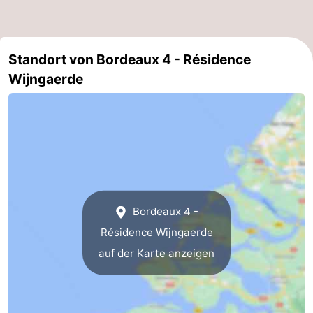
Bruinisse
-
Zierikzee
-
Standort von Bordeaux 4 - Résidence
Wijngaerde
Natur
-
Oosterschelde
Burgh
-
Haamstede
Natur
Walcheren
Kop
-
Bordeaux 4 -
van
Veere
-
Résidence Wijngaerde
Schouwen
Natur
-
auf der Karte anzeigen
Oranjezon
Oostkapelle
-
Natur
-