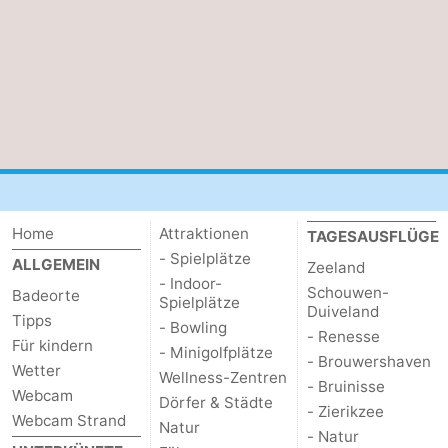
Natur
Wetter
Het
Kontakt
Zwin
Home
Attraktionen
TAGESAUSFLÜGE
- Spielplätze
ALLGEMEIN
Zeeland
- Indoor-
Schouwen-
Badeorte
Spielplätze
Duiveland
Tipps
- Bowling
- Renesse
Für kindern
- Minigolfplätze
- Brouwershaven
Wetter
Wellness-Zentren
- Bruinisse
Webcam
Dörfer & Städte
- Zierikzee
Webcam Strand
Natur
- Natur