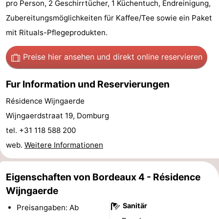
pro Person, 2 Geschirrtücher, 1 Küchentuch, Endreinigung,
Sehen
Zubereitungsmöglichkeiten für Kaffee/Tee sowie ein Paket
mit Rituals-Pflegeprodukten.
&
-
Preise hier ansehen
und direkt online reservieren
tun
Museen
-
Denkmäler
-
Fur Information und Reservierungen
Résidence Wijngaerde
Mühlen
-
Wijngaerdstraat 19, Domburg
Leuchtturme
-
tel. +31 118 588 200
web.
Weitere Informationen
Aussichtspunkte
Attraktionen
-
Eigenschaften von Bordeaux 4 - Résidence
Spielplätze
-
Wijngaerde
Sanitär
Preisangaben: Ab
Indoor-
-