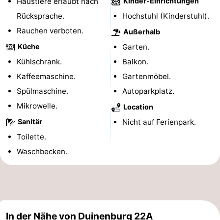
Haustiere erlaubt nach
Kinder-Einrichtungen
Spielplätze
Bowling
-
Rücksprache.
Hochstuhl (Kinderstuhl).
Rauchen verboten.
Außerhalb
Minigolfplätze
Wellness-
Küche
Garten.
Zentren
Dörfer
Kühlschrank.
Balkon.
Kaffeemaschine.
Gartenmöbel.
&
Natur
Spülmaschine.
Autoparkplatz.
Städte
Führungen
Mikrowelle.
Location
Sanitär
Nicht auf Ferienpark.
Sport
Toilette.
-
Waschbecken.
Schwimmbader
-
Radfahren
-
Wandern
-
In der Nähe von Duinenburg 22A