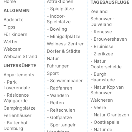
Home
Attraktionen
TAGESAUSFLÜGE
- Spielplätze
ALLGEMEIN
Zeeland
- Indoor-
Schouwen-
Badeorte
Spielplätze
Duiveland
Tipps
- Bowling
- Renesse
Für kindern
- Minigolfplätze
- Brouwershaven
Wetter
Wellness-Zentren
- Bruinisse
Webcam
Dörfer & Städte
- Zierikzee
Webcam Strand
Natur
- Natur
UNTERKÜNFTE
Führungen
Oosterschelde
Sport
- Burgh
Appartements
Haamstede
- Schwimmbader
- Park
- Natur Kop van
Loverendale
- Radfahren
Schouwen
- Résidence
- Wandern
Walcheren
Wijngaerde
- Reiten
- Veere
Campingplätze
- Reitschulen
- Natur Oranjezon
Ferienhäuser
- Golfplatze
- Oostkapelle
- Buitenhof
- Sportangeln
Domburg
- Natur de