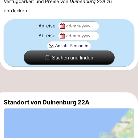
Verfügbarkeit und Preise von
Duinenburg 22A
zu
entdecken.
Bruinisse
-
Zierikzee
-
Anreise
Abreise
Natur
-
Oosterschelde
Burgh
-
Suchen und finden
Haamstede
Natur
Walcheren
Kop
-
van
Veere
-
Standort von Duinenburg 22A
Schouwen
Natur
-
Oranjezon
Oostkapelle
-
Natur
-