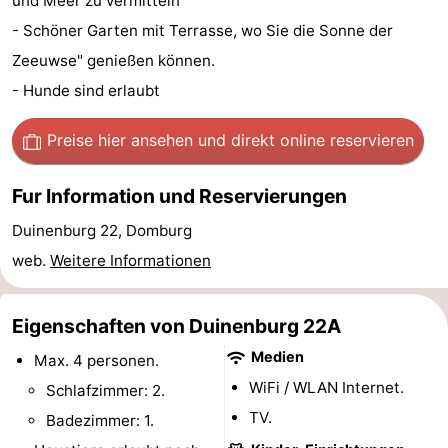
und Meer zu vermitteln
Sehen
- Schöner Garten mit Terrasse, wo Sie die Sonne der
Zeeuwse" genießen können.
&
-
- Hunde sind erlaubt
tun
Museen
-
Preise hier ansehen
und direkt online reservieren
Denkmäler
-
Fur Information und Reservierungen
Mühlen
-
Duinenburg 22, Domburg
Leuchtturme
-
web.
Weitere Informationen
Aussichtspunkte
Attraktionen
Eigenschaften von Duinenburg 22A
-
Medien
Max. 4 personen.
Spielplätze
-
WiFi / WLAN Internet.
Schlafzimmer: 2.
TV.
Badezimmer: 1.
Indoor-
-