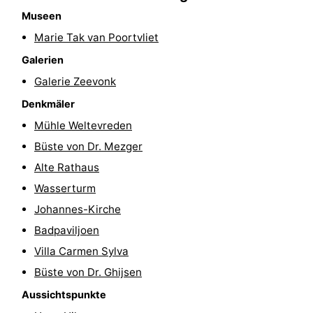
Museen
Reiten
-
Marie Tak van Poortvliet
Reitschulen
-
Galerien
Galerie Zeevonk
Golfplatze
-
Denkmäler
Sportangeln
Mondriaan
Mühle Weltevreden
Büste von Dr. Mezger
Toorop
Alte Rathaus
Essen
Wasserturm
Johannes-Kirche
und
Veranstaltungen
Badpaviljoen
trinken
Ringstechen
Villa Carmen Sylva
Büste von Dr. Ghijsen
Praktisch
Aussichtspunkte
Forum