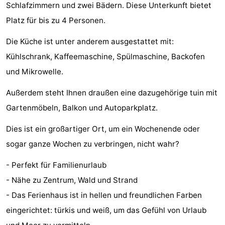
Schlafzimmern und zwei Bädern. Diese Unterkunft bietet
Park
-
Platz für bis zu 4 Personen.
Loverendale
Résidence
Campingplätze
Die Küche ist unter anderem ausgestattet mit:
Kühlschrank, Kaffeemaschine, Spülmaschine, Backofen
Wijngaerde
Ferienhäuser
und Mikrowelle.
-
Außerdem steht Ihnen draußen eine dazugehörige tuin mit
Buitenhof
-
Gartenmöbeln, Balkon und Autoparkplatz.
Domburg
Hof
-
Dies ist ein großartiger Ort, um ein Wochenende oder
sogar ganze Wochen zu verbringen, nicht wahr?
Domburg
Westhove
Hotels
- Perfekt für Familienurlaub
Zimmer
- Nähe zu Zentrum, Wald und Strand
(mit
Lastminutes
- Das Ferienhaus ist in hellen und freundlichen Farben
eingerichtet: türkis und weiß, um das Gefühl von Urlaub
Frühstück)
Strand