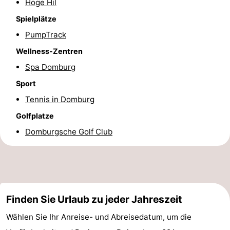
Hoge Hil
Route
Spielplätze
PumpTrack
-
Wellness-Zentren
Parken
Reisebuchshop
Spa Domburg
Sport
Medizin
Tennis in Domburg
Adressen
Region
Golfplatze
Domburgsche Golf Club
Zeeland
Schouwen-
Duiveland
-
Finden Sie Urlaub zu jeder Jahreszeit
Renesse
-
Wählen Sie Ihr Anreise- und Abreisedatum, um die
Brouwershaven
-