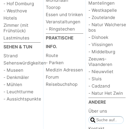
Mondriaan
Mantelingen
- Hof Domburg
Toorop
- Westkapelle
- Westhove
Essen und trinken
- Zoutelande
Hotels
Veranstaltungen
- Natur Walcherse
Zimmer (mit
- Ringstechen
bos
Frühstück)
- Dishoek
Lastminutes
PRAKTISCHE
- Vlissingen
INFO.
SEHEN & TUN
- Middelburg
Route
Strand
Zeeuws-
- Parken
Sehenswürdigkeiten
Vlaanderen
Medizin Adressen
- Museen
- Nieuwvliet
Forum
- Denkmäler
- Sluis
Reisebuchshop
- Mühlen
- Cadzand
- Leuchtturme
- Natur Het Zwin
- Aussichtspunkte
ANDERE
Über uns
Kontakt