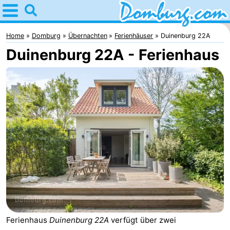
Home
Domburg
Home
Domburg
Übernachten
Ferienhäuser
Duinenburg 22A
Duinenburg 22A - Ferienhaus
Tipps
Für
kindern
Webcam
Webcam
Webcam
Strand
Übernachten
Appartements
-
Ferienhaus
Duinenburg 22A
verfügt über zwei