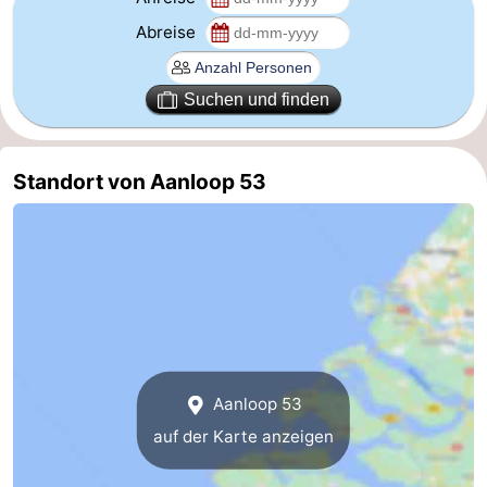
Abreise
Bruinisse
-
Zierikzee
-
Suchen und finden
Natur
-
Standort von Aanloop 53
Oosterschelde
Burgh
-
Haamstede
Natur
Walcheren
Kop
-
van
Veere
-
Schouwen
Natur
-
Aanloop 53
Oranjezon
Oostkapelle
-
auf der Karte anzeigen
Natur
-