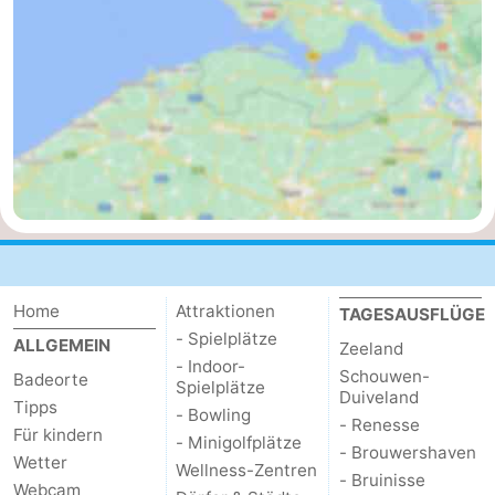
de
Westkapelle
-
Mantelingen
Zoutelande
-
Natur
-
Walcherse
Dishoek
-
bos
Vlissingen
-
Middelburg
Zeeuws-
Home
Attraktionen
TAGESAUSFLÜGE
- Spielplätze
Vlaanderen
-
ALLGEMEIN
Zeeland
- Indoor-
Schouwen-
Badeorte
Spielplätze
Nieuwvliet
-
Duiveland
Tipps
- Bowling
- Renesse
Für kindern
Sluis
-
- Minigolfplätze
- Brouwershaven
Wetter
Wellness-Zentren
- Bruinisse
Cadzand
-
Webcam