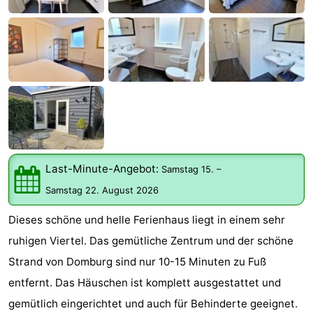
Park
-
Loverendale
Résidence
Campingplätze
Wijngaerde
Ferienhäuser
-
Buitenhof
-
Last-Minute-Angebot:
Samstag 15.
–
Domburg
Hof
-
Samstag 22. August 2026
Domburg
Westhove
Hotels
Dieses schöne und helle Ferienhaus liegt in einem sehr
Zimmer
ruhigen Viertel. Das gemütliche Zentrum und der schöne
Strand von Domburg sind nur 10-15 Minuten zu Fuß
(mit
Lastminutes
entfernt. Das Häuschen ist komplett ausgestattet und
Frühstück)
Strand
gemütlich eingerichtet und auch für Behinderte geeignet.