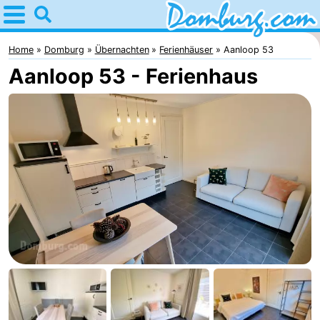
Home
Domburg
Home
Domburg
Übernachten
Ferienhäuser
Aanloop 53
Aanloop 53 - Ferienhaus
Tipps
Für
kindern
Webcam
Webcam
Webcam
Strand
Übernachten
Appartements
-