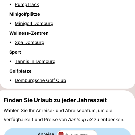
PumpTrack
Route
Minigolfplätze
-
Minigolf Domburg
Wellness-Zentren
Parken
Reisebuchshop
Spa Domburg
Medizin
Sport
Tennis in Domburg
Adressen
Region
Golfplatze
Zeeland
Domburgsche Golf Club
Schouwen-
Finden Sie Urlaub zu jeder Jahreszeit
Duiveland
-
Wählen Sie Ihr Anreise- und Abreisedatum, um die
Renesse
-
Verfügbarkeit und Preise von
Aanloop 53
zu entdecken.
Brouwershaven
-
Anreise