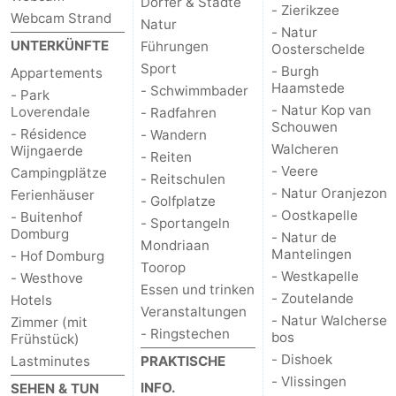
Dörfer & Städte
- Zierikzee
Webcam Strand
Natur
- Natur
Natur
Wetter
UNTERKÜNFTE
Führungen
Oosterschelde
Sport
- Burgh
Appartements
Het
Kontakt
Haamstede
- Schwimmbader
- Park
- Natur Kop van
Loverendale
- Radfahren
Zwin
Schouwen
- Résidence
- Wandern
Walcheren
Wijngaerde
- Reiten
- Veere
Campingplätze
- Reitschulen
- Natur Oranjezon
Ferienhäuser
- Golfplatze
- Oostkapelle
- Buitenhof
- Sportangeln
Domburg
- Natur de
Mondriaan
Mantelingen
- Hof Domburg
Toorop
- Westkapelle
- Westhove
Essen und trinken
- Zoutelande
Hotels
Veranstaltungen
- Natur Walcherse
Zimmer (mit
- Ringstechen
bos
Frühstück)
- Dishoek
Lastminutes
PRAKTISCHE
- Vlissingen
INFO.
SEHEN & TUN