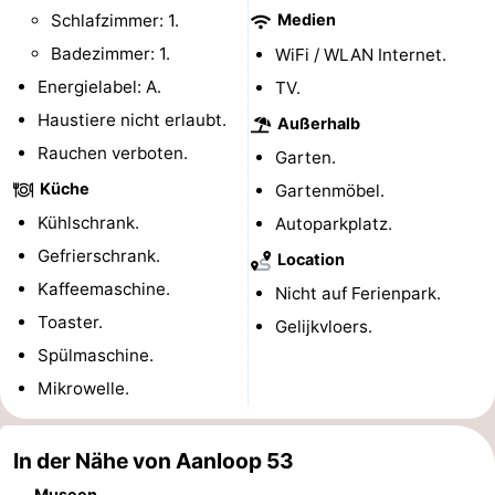
Schlafzimmer: 1.
Medien
Spielplätze
Bowling
-
Badezimmer: 1.
WiFi / WLAN Internet.
Minigolfplätze
Wellness-
Energielabel: A.
TV.
Haustiere nicht erlaubt.
Außerhalb
Zentren
Dörfer
Rauchen verboten.
Garten.
&
Natur
Küche
Gartenmöbel.
Kühlschrank.
Autoparkplatz.
Städte
Führungen
Gefrierschrank.
Location
Sport
Kaffeemaschine.
Nicht auf Ferienpark.
Toaster.
Gelijkvloers.
-
Spülmaschine.
Schwimmbader
-
Mikrowelle.
Radfahren
-
In der Nähe von Aanloop 53
Wandern
-
Museen