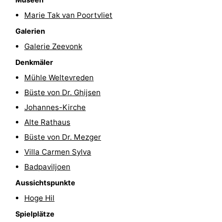
Reiten
-
Marie Tak van Poortvliet
Galerien
Reitschulen
-
Galerie Zeevonk
Golfplatze
-
Denkmäler
Mühle Weltevreden
Sportangeln
Mondriaan
Büste von Dr. Ghijsen
Toorop
Johannes-Kirche
Alte Rathaus
Essen
Büste von Dr. Mezger
und
Veranstaltungen
Villa Carmen Sylva
Badpaviljoen
trinken
Ringstechen
Aussichtspunkte
Praktisch
Hoge Hil
Spielplätze
Forum