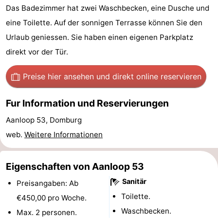
Das Badezimmer hat zwei Waschbecken, eine Dusche und
Sehen
eine Toilette. Auf der sonnigen Terrasse können Sie den
&
-
Urlaub geniessen. Sie haben einen eigenen Parkplatz
direkt vor der Tür.
tun
Museen
-
Preise hier ansehen
und direkt online reservieren
Denkmäler
-
Mühlen
-
Fur Information und Reservierungen
Aanloop 53, Domburg
Leuchtturme
-
web.
Weitere Informationen
Aussichtspunkte
Attraktionen
Eigenschaften von Aanloop 53
-
Sanitär
Preisangaben: Ab
Spielplätze
-
Toilette.
€450,00 pro Woche.
Indoor-
-
Waschbecken.
Max. 2 personen.