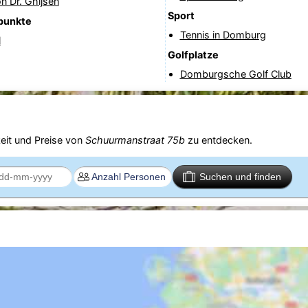
n Dr. Ghijsen
Sport
punkte
Tennis in Domburg
l
Golfplatze
Domburgsche Golf Club
eit und Preise von
Schuurmanstraat 75b
zu entdecken.
Suchen und finden