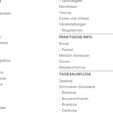
- Sportangeln
N
Mondriaan
Toorop
keiten
Essen und trinken
Veranstaltungen
- Ringstechen
e
PRAKTISCHE INFO.
unkte
Route
- Parken
Medizin Adressen
lplätze
Forum
Reisebuchshop
ze
TAGESAUSFLÜGE
tren
Zeeland
te
Schouwen-Duiveland
- Renesse
- Brouwershaven
- Bruinisse
der
- Zierikzee