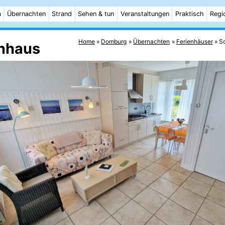
m
Übernachten
Strand
Sehen & tun
Veranstaltungen
Praktisch
Regi
Home
Domburg
Übernachten
Ferienhäuser
S
enhaus