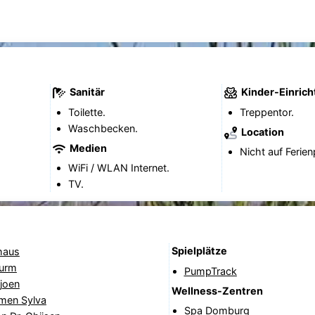
Sanitär
Kinder-Einric
Toilette.
Treppentor.
Waschbecken.
Location
Medien
Nicht auf Ferien
WiFi / WLAN Internet.
TV.
Spielplätze
haus
urm
PumpTrack
joen
Wellness-Zentren
rmen Sylva
Spa Domburg