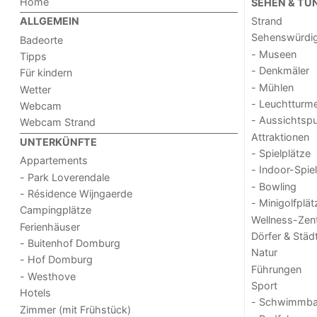
Home
SEHEN & TU
Strand
ALLGEMEIN
Sehenswürdig
Badeorte
- Museen
Tipps
- Denkmäler
Für kindern
- Mühlen
Wetter
- Leuchtturm
Webcam
- Aussichtsp
Webcam Strand
Attraktionen
UNTERKÜNFTE
- Spielplätze
Appartements
- Indoor-Spie
- Park Loverendale
- Bowling
- Résidence Wijngaerde
- Minigolfplät
Campingplätze
Wellness-Zen
Ferienhäuser
Dörfer & Städ
- Buitenhof Domburg
Natur
- Hof Domburg
Führungen
- Westhove
Sport
Hotels
- Schwimmba
Zimmer (mit Frühstück)