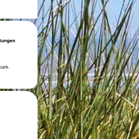
htungen
park.