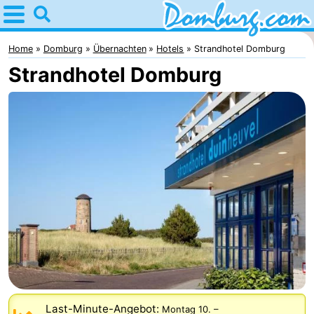
Home
Domburg
Home
Domburg
Übernachten
Hotels
Strandhotel Domburg
Strandhotel Domburg
Tipps
Für
kindern
Webcam
Webcam
Webcam
Strand
Übernachten
Appartements
-
Last-Minute-Angebot:
Montag 10.
–