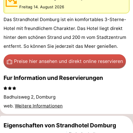
Park
-
Freitag 14. August 2026
Das Strandhotel Domburg ist ein komfortables 3-Sterne-
Loverendale
Résidence
Campingplätze
Hotel mit freundlichem Charakter. Das Hotel liegt direkt
Wijngaerde
Ferienhäuser
hinter dem schönen Strand und 200 m vom Stadtzentrum
entfernt. So können Sie jederzeit das Meer genießen.
-
Buitenhof
-
Preise hier ansehen
und direkt online reservieren
Domburg
Hof
-
Fur Information und Reservierungen
Domburg
Westhove
Hotels
Badhuisweg 2, Domburg
Zimmer
web.
Weitere Informationen
(mit
Lastminutes
Eigenschaften von Strandhotel Domburg
Frühstück)
Strand