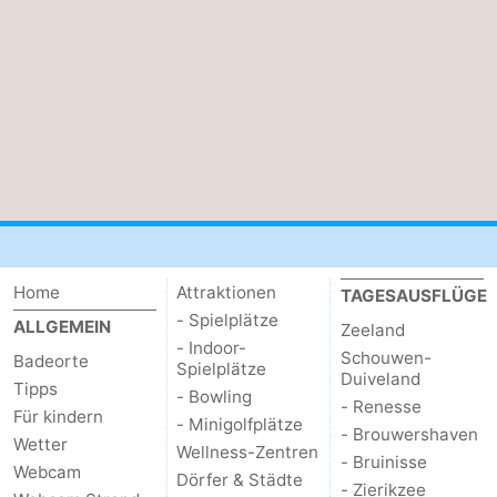
de
Westkapelle
-
Mantelingen
Zoutelande
-
Natur
-
Walcherse
Dishoek
-
bos
Vlissingen
-
Middelburg
Zeeuws-
Home
Attraktionen
TAGESAUSFLÜGE
- Spielplätze
ALLGEMEIN
Zeeland
Vlaanderen
-
- Indoor-
Schouwen-
Badeorte
Spielplätze
Duiveland
Tipps
Nieuwvliet
-
- Bowling
- Renesse
Für kindern
- Minigolfplätze
- Brouwershaven
Sluis
-
Wetter
Wellness-Zentren
- Bruinisse
Webcam
Dörfer & Städte
- Zierikzee
Cadzand
-