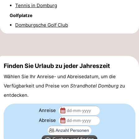
Tennis in Domburg
Reiten
-
Golfplatze
Reitschulen
-
Domburgsche Golf Club
Golfplatze
-
Sportangeln
Mondriaan
Finden Sie Urlaub zu jeder Jahreszeit
Toorop
Wählen Sie Ihr Anreise- und Abreisedatum, um die
Essen
Verfügbarkeit und Preise von
Strandhotel Domburg
zu
und
Veranstaltungen
entdecken.
trinken
Ringstechen
Anreise
Abreise
Praktisch
Forum