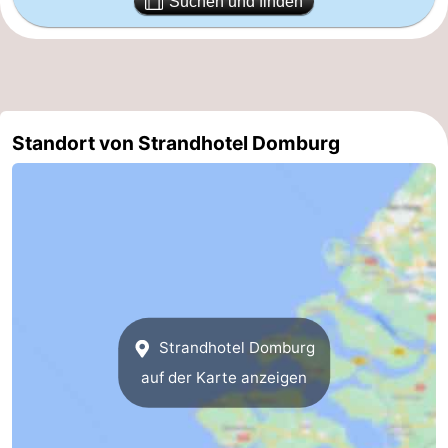
Suchen und finden
Route
-
Parken
Reisebuchshop
Standort von Strandhotel Domburg
Medizin
Adressen
Region
Zeeland
Schouwen-
Strandhotel Domburg
Duiveland
-
auf der Karte anzeigen
Renesse
-
Brouwershaven
-