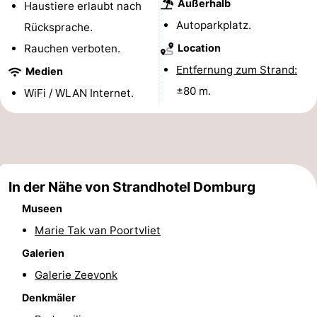
Außerhalb
Haustiere erlaubt nach
Sehen
Autoparkplatz.
Rücksprache.
Rauchen verboten.
Location
&
-
Entfernung zum Strand:
Medien
tun
Museen
-
±80 m.
WiFi / WLAN Internet.
Denkmäler
-
Mühlen
-
Leuchtturme
-
In der Nähe von Strandhotel Domburg
Museen
Aussichtspunkte
Attraktionen
Marie Tak van Poortvliet
-
Galerien
Spielplätze
-
Galerie Zeevonk
Denkmäler
Indoor-
-