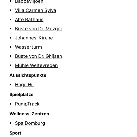
Badpaviljoen
Spielplätze
Bowling
-
Villa Carmen Sylva
Alte Rathaus
Minigolfplätze
Wellness-
Büste von Dr. Mezger
Zentren
Dörfer
Johannes-Kirche
Wasserturm
&
Natur
Büste von Dr. Ghijsen
Städte
Führungen
Mühle Weltevreden
Aussichtspunkte
Sport
Hoge Hil
-
Spielplätze
PumpTrack
Schwimmbader
-
Wellness-Zentren
Radfahren
-
Spa Domburg
Wandern
-
Sport