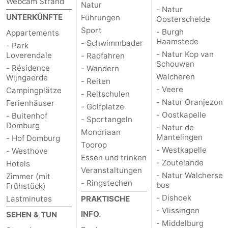
Webcam Strand
Natur
- Natur
UNTERKÜNFTE
Führungen
Oosterschelde
Natur
Wetter
Sport
- Burgh
Appartements
Haamstede
Het
Kontakt
- Schwimmbader
- Park
- Natur Kop van
Loverendale
- Radfahren
Schouwen
Zwin
- Résidence
- Wandern
Walcheren
Wijngaerde
- Reiten
- Veere
Campingplätze
- Reitschulen
- Natur Oranjezon
Ferienhäuser
- Golfplatze
- Oostkapelle
- Buitenhof
- Sportangeln
Domburg
- Natur de
Mondriaan
Mantelingen
- Hof Domburg
Toorop
- Westkapelle
- Westhove
Essen und trinken
- Zoutelande
Hotels
Veranstaltungen
- Natur Walcherse
Zimmer (mit
- Ringstechen
bos
Frühstück)
- Dishoek
Lastminutes
PRAKTISCHE
- Vlissingen
INFO.
SEHEN & TUN
- Middelburg