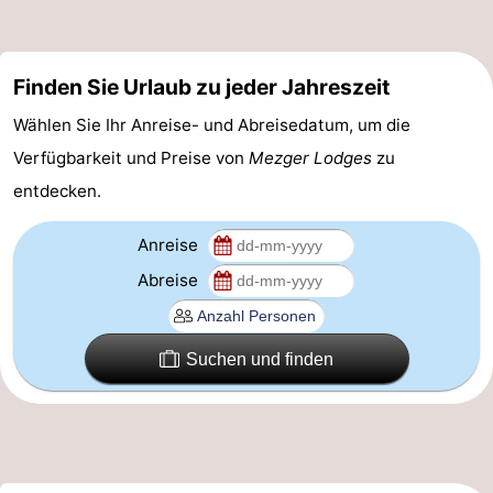
Reiten
-
Reitschulen
-
Finden Sie Urlaub zu jeder Jahreszeit
Wählen Sie Ihr Anreise- und Abreisedatum, um die
Golfplatze
-
Verfügbarkeit und Preise von
Mezger Lodges
zu
Sportangeln
Mondriaan
entdecken.
Toorop
Anreise
Abreise
Essen
und
Veranstaltungen
Suchen und finden
trinken
Ringstechen
Praktisch
Forum