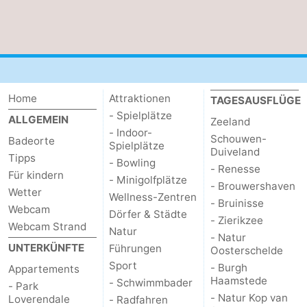
de
Westkapelle
-
Mantelingen
Zoutelande
-
Natur
-
Home
Attraktionen
TAGESAUSFLÜGE
- Spielplätze
Walcherse
Dishoek
-
ALLGEMEIN
Zeeland
- Indoor-
Schouwen-
Badeorte
Spielplätze
bos
Vlissingen
-
Duiveland
Tipps
- Bowling
- Renesse
Für kindern
Middelburg
Zeeuws-
- Minigolfplätze
- Brouwershaven
Wetter
Wellness-Zentren
- Bruinisse
Webcam
Vlaanderen
-
Dörfer & Städte
- Zierikzee
Webcam Strand
Natur
- Natur
Nieuwvliet
-
UNTERKÜNFTE
Führungen
Oosterschelde
Sport
- Burgh
Appartements
Sluis
-
Haamstede
- Schwimmbader
- Park
- Natur Kop van
Loverendale
- Radfahren
Cadzand
-