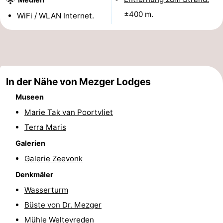
Sehen
±400 m.
WiFi / WLAN Internet.
&
-
tun
Museen
-
Denkmäler
-
In der Nähe von Mezger Lodges
Museen
Mühlen
-
Marie Tak van Poortvliet
Leuchtturme
-
Terra Maris
Galerien
Aussichtspunkte
Attraktionen
Galerie Zeevonk
-
Denkmäler
Wasserturm
Spielplätze
-
Büste von Dr. Mezger
Indoor-
-
Mühle Weltevreden