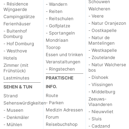
Schouwen
- Résidence
- Wandern
Walcheren
Wijngaerde
Natur
Wetter
- Reiten
- Veere
Campingplätze
- Reitschulen
- Natur Oranjezon
Ferienhäuser
Het
Kontakt
- Golfplatze
- Oostkapelle
- Buitenhof
- Sportangeln
Domburg
Zwin
- Natur de
Mondriaan
Mantelingen
- Hof Domburg
Toorop
- Westkapelle
- Westhove
Essen und trinken
- Zoutelande
Hotels
Veranstaltungen
- Natur Walcherse
Zimmer (mit
- Ringstechen
bos
Frühstück)
- Dishoek
Lastminutes
PRAKTISCHE
- Vlissingen
INFO.
SEHEN & TUN
- Middelburg
Route
Strand
Zeeuws-
- Parken
Sehenswürdigkeiten
Vlaanderen
Medizin Adressen
- Museen
- Nieuwvliet
Forum
- Denkmäler
- Sluis
Reisebuchshop
- Mühlen
- Cadzand