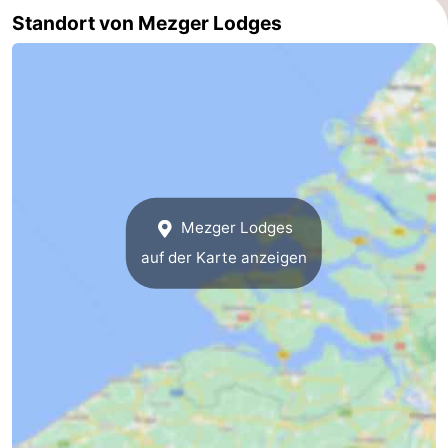
Standort von Mezger Lodges
Route
-
Parken
Reisebuchshop
Medizin
Adressen
Region
Mezger Lodges
Zeeland
auf der Karte anzeigen
Schouwen-
Duiveland
-
Renesse
-
Brouwershaven
-