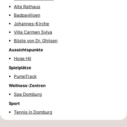
Alte Rathaus
Spielplätze
Bowling
-
Badpaviljoen
Minigolfplätze
Wellness-
Johannes-Kirche
Villa Carmen Sylva
Zentren
Dörfer
Büste von Dr. Ghijsen
&
Natur
Aussichtspunkte
Hoge Hil
Städte
Führungen
Spielplätze
Sport
PumpTrack
-
Wellness-Zentren
Spa Domburg
Schwimmbader
-
Sport
Radfahren
-
Tennis in Domburg
Wandern
-