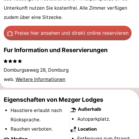
Park
-
Unterkunft nutzen Sie kostenfrei. Alle Zimmer verfügen
zudem über eine Sitzecke.
Loverendale
Résidence
Campingplätze
Preise hier ansehen
und direkt online reservieren
Wijngaerde
Ferienhäuser
Fur Information und Reservierungen
-
Buitenhof
-
Domburgseweg 28, Domburg
Domburg
Hof
-
web.
Weitere Informationen
Domburg
Westhove
Hotels
Eigenschaften von Mezger Lodges
Zimmer
Außerhalb
Haustiere erlaubt nach
Autoparkplatz.
(mit
Lastminutes
Rücksprache.
Rauchen verboten.
Location
Frühstück)
Strand
Entfernung zum Strand:
Medien