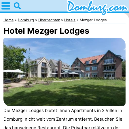
Home
Domburg
Home
Domburg
Übernachten
Hotels
Mezger Lodges
Hotel Mezger Lodges
Tipps
Für
kindern
Webcam
Webcam
Webcam
Strand
Übernachten
Appartements
Die Mezger Lodges bietet Ihnen Apartments in 2 Villen in
Domburg, nicht weit vom Zentrum entfernt. Besuchen Sie
-
das hauseigene Restaurant. Die Privatparkplätze an der