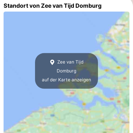
Standort von Zee van Tijd Domburg
Route
-
Parken
Reisebuchshop
Medizin
Zee van Tijd
Adressen
Region
Domburg
Zeeland
auf der Karte anzeigen
Schouwen-
Duiveland
-
Renesse
-
Brouwershaven
-