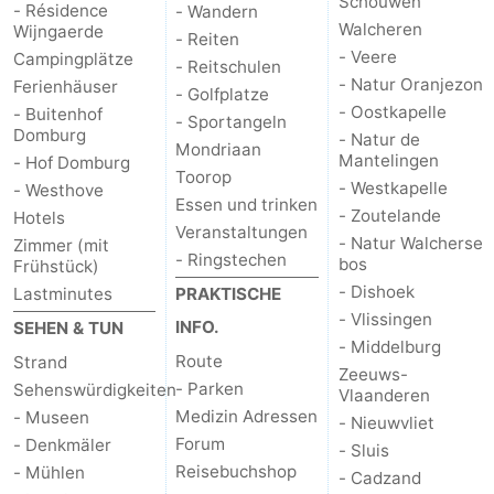
Schouwen
- Résidence
- Wandern
Walcheren
Wijngaerde
- Reiten
Natur
Wetter
- Veere
Campingplätze
- Reitschulen
- Natur Oranjezon
Ferienhäuser
Het
Kontakt
- Golfplatze
- Oostkapelle
- Buitenhof
- Sportangeln
Domburg
- Natur de
Zwin
Mondriaan
Mantelingen
- Hof Domburg
Toorop
- Westkapelle
- Westhove
Essen und trinken
- Zoutelande
Hotels
Veranstaltungen
- Natur Walcherse
Zimmer (mit
- Ringstechen
bos
Frühstück)
- Dishoek
Lastminutes
PRAKTISCHE
- Vlissingen
INFO.
SEHEN & TUN
- Middelburg
Route
Strand
Zeeuws-
- Parken
Sehenswürdigkeiten
Vlaanderen
Medizin Adressen
- Museen
- Nieuwvliet
Forum
- Denkmäler
- Sluis
Reisebuchshop
- Mühlen
- Cadzand