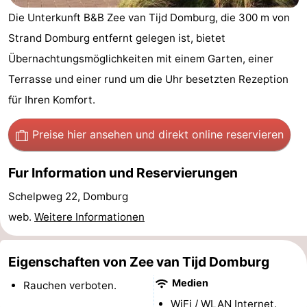
Park
-
Die Unterkunft B&B Zee van Tijd Domburg, die 300 m von
Strand Domburg entfernt gelegen ist, bietet
Loverendale
Résidence
Campingplätze
Übernachtungsmöglichkeiten mit einem Garten, einer
Wijngaerde
Ferienhäuser
Terrasse und einer rund um die Uhr besetzten Rezeption
für Ihren Komfort.
-
Preise hier ansehen
und direkt online reservieren
Buitenhof
-
Fur Information und Reservierungen
Domburg
Hof
-
Schelpweg 22, Domburg
Domburg
Westhove
Hotels
web.
Weitere Informationen
Zimmer
Eigenschaften von Zee van Tijd Domburg
(mit
Lastminutes
Medien
Rauchen verboten.
Frühstück)
Strand
WiFi / WLAN Internet.