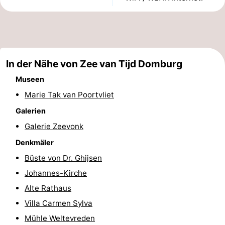
Sehen
&
-
tun
Museen
-
In der Nähe von Zee van Tijd Domburg
Museen
Denkmäler
-
Marie Tak van Poortvliet
Mühlen
-
Galerien
Galerie Zeevonk
Leuchtturme
-
Denkmäler
Aussichtspunkte
Attraktionen
Büste von Dr. Ghijsen
-
Johannes-Kirche
Alte Rathaus
Spielplätze
-
Villa Carmen Sylva
Indoor-
-
Mühle Weltevreden