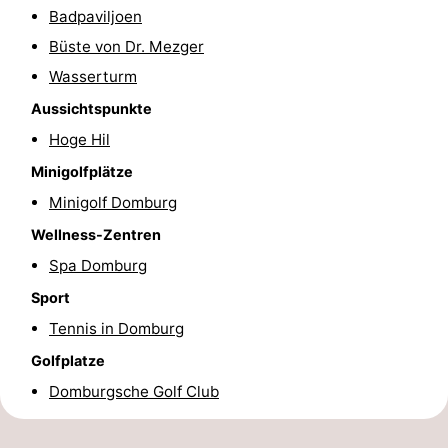
Badpaviljoen
Spielplätze
Bowling
-
Büste von Dr. Mezger
Minigolfplätze
Wellness-
Wasserturm
Aussichtspunkte
Zentren
Dörfer
Hoge Hil
&
Natur
Minigolfplätze
Minigolf Domburg
Städte
Führungen
Wellness-Zentren
Sport
Spa Domburg
Sport
-
Tennis in Domburg
Schwimmbader
-
Golfplatze
Radfahren
-
Domburgsche Golf Club
Wandern
-