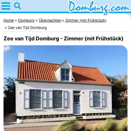
Home
Domburg
Home
Domburg
Übernachten
Zimmer (mit Frühstück)
Zee van Tijd Domburg
Tipps
Zee van Tijd Domburg - Zimmer (mit Frühstück)
Für
kindern
Webcam
Webcam
Webcam
Strand
Übernachten
Appartements
-