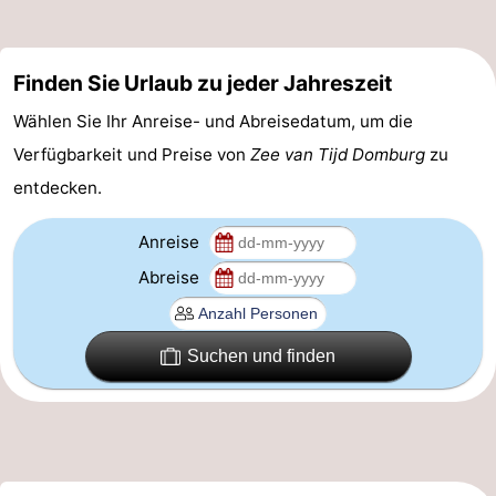
Reiten
-
Finden Sie Urlaub zu jeder Jahreszeit
Reitschulen
-
Wählen Sie Ihr Anreise- und Abreisedatum, um die
Golfplatze
-
Verfügbarkeit und Preise von
Zee van Tijd Domburg
zu
Sportangeln
Mondriaan
entdecken.
Toorop
Anreise
Abreise
Essen
und
Veranstaltungen
Suchen und finden
trinken
Ringstechen
Praktisch
Forum