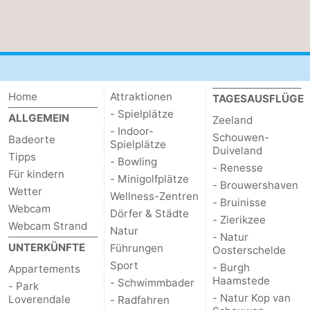
de
Westkapelle
-
Mantelingen
Zoutelande
-
Natur
-
Home
Attraktionen
TAGESAUSFLÜGE
- Spielplätze
ALLGEMEIN
Walcherse
Dishoek
-
Zeeland
- Indoor-
Schouwen-
Badeorte
Spielplätze
bos
Vlissingen
-
Duiveland
Tipps
- Bowling
- Renesse
Für kindern
- Minigolfplätze
Middelburg
Zeeuws-
- Brouwershaven
Wetter
Wellness-Zentren
- Bruinisse
Webcam
Vlaanderen
-
Dörfer & Städte
- Zierikzee
Webcam Strand
Natur
- Natur
Nieuwvliet
-
UNTERKÜNFTE
Führungen
Oosterschelde
Sport
- Burgh
Appartements
Sluis
-
Haamstede
- Schwimmbader
- Park
- Natur Kop van
Loverendale
- Radfahren
Cadzand
-