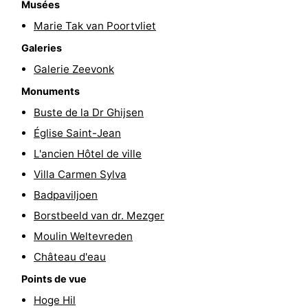
Musées
du
Randonnée
-
Marie Tak van Poortvliet
Galeries
vélo
Équitation
-
Galerie Zeevonk
Manèges
-
Monuments
Buste de la Dr Ghijsen
Terrains
-
Église Saint-Jean
de
Peche
-
L'ancien Hôtel de ville
Villa Carmen Sylva
golf
Sportive
Equitation
Conduite
Badpaviljoen
de
Boire
Borstbeeld van dr. Mezger
Moulin Weltevreden
l'anneau
et
Événements
Château d'eau
manger
Pratiques
Points de vue
Forum
Hoge Hil