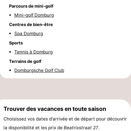
Parcours de mini-golf
Route
Mini-golf Domburg
-
Centres de bien-être
Spa Domburg
Stationnement
Adresses
Sports
Médicales
Région
Tennis à Domburg
Terrains de golf
Zeeland
Domburgsche Golf Club
Schouwen-
Duiveland
-
Renesse
-
Trouver des vacances en toute saison
Brouwershaven
-
Choisissez vos dates d'arrivée et de départ pour découvrir
la disponibilité et les prix de
Beatrixstraat 27
.
Bruinisse
-