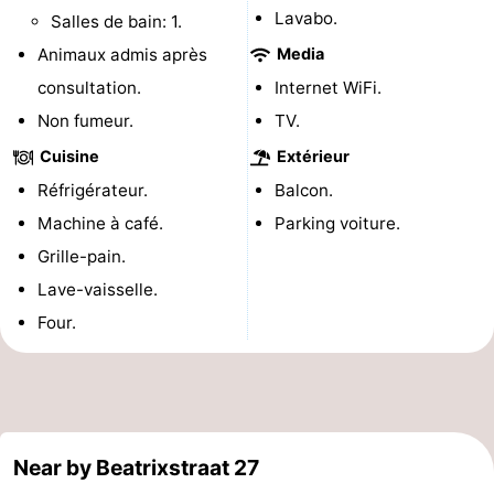
Lavabo.
Salles de bain: 1.
de
Aires
-
Animaux admis après
Media
jeux
de
Bowling
-
consultation.
Internet WiFi.
Non fumeur.
TV.
jeux
Parcours
Centres
Cuisine
Extérieur
intérieures
de
de
Villages
Réfrigérateur.
Balcon.
Machine à café.
Parking voiture.
mini-
bien-
&
Nature
Grille-pain.
golf
être
villes
Visites
Lave-vaisselle.
Four.
guidées
Sports
-
Piscines
-
Near by Beatrixstraat 27
Faire
-