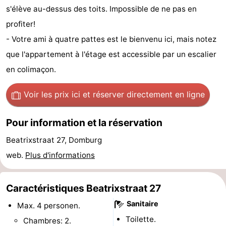
s'élève au-dessus des toits. Impossible de ne pas en
Voir
profiter!
et
Lieux
- Votre ami à quatre pattes est le bienvenu ici, mais notez
que l'appartement à l'étage est accessible par un escalier
faire
d'intérêt
-
en colimaçon.
Musées
-
Voir les prix ici
et réserver directement en ligne
Monuments
-
Pour information et la réservation
Moulins
-
Beatrixstraat 27, Domburg
Phares
-
web.
Plus d'informations
Points
Attractions
Caractéristiques Beatrixstraat 27
de
-
Sanitaire
Max. 4 personen.
vue
Terrains
-
Toilette.
Chambres: 2.