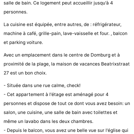
salle de bain. Ce logement peut accueillir jusqu'à 4
Park
-
personnes.
Loverendale
Résidence
Campings
La cuisine est équipée, entre autres, de : réfrigérateur,
machine à café, grille-pain, lave-vaisselle et four. , balcon
Wijngaerde
Chambre
et parking voiture.
d'hôtes
Chaumières
Avec un emplacement dans le centre de Domburg et à
-
proximité de la plage, la maison de vacances Beatrixstraat
27 est un bon choix.
Buitenhof
-
- Située dans une rue calme, check!
Domburg
Hof
-
- Cet appartement à l'étage est aménagé pour 4
Domburg
Westhove
Hôtels
personnes et dispose de tout ce dont vous avez besoin: un
salon, une cuisine, une salle de bain avec toilettes et
Last
même un lavabo dans les deux chambres.
minutes
Plages
- Depuis le balcon, vous avez une belle vue sur l'église qui