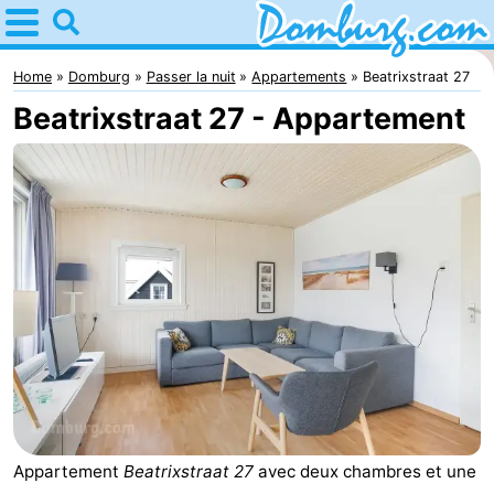
Home
Domburg
Home
Domburg
Passer la nuit
Appartements
Beatrixstraat 27
Beatrixstraat 27 - Appartement
Astuces
Avec
les
Webcam
enfants
Webcam
Webcam
Plage
Passer
la
Appartements
Appartement
Beatrixstraat 27
avec deux chambres et une
nuit
-