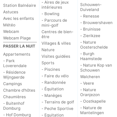
- Aires de jeux
Schouwen-
Station Balnéaire
intérieures
Duiveland
Astuces
- Bowling
- Renesse
Avec les enfants
- Parcours de
- Brouwershaven
Météo
mini-golf
- Bruinisse
Webcam
Centres de bien-
- Zierikzee
être
Webcam Plage
- Nature
Villages & villes
PASSER LA NUIT
Oosterschelde
Nature
- Burgh
Appartements
Visites guidées
Haamstede
- Park
Sports
- Nature Kop van
Loverendale
- Piscines
Schouwen
- Résidence
- Faire du vélo
Walcheren
Wijngaerde
- Randonnée
- Veere
Campings
- Équitation
- Nature
Chambre d'hôtes
Oranjezon
- Manèges
Chaumières
- Oostkapelle
- Terrains de golf
- Buitenhof
- Nature de
Domburg
- Peche Sportive
Mantelingen
- Hof Domburg
- Equitation