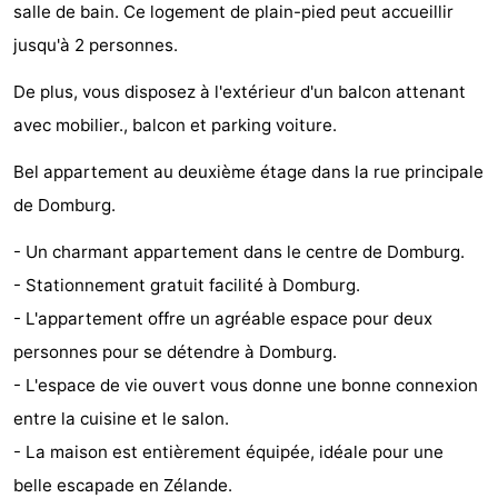
salle de bain. Ce logement de plain-pied peut accueillir
Park
-
jusqu'à 2 personnes.
Loverendale
Résidence
Campings
De plus, vous disposez à l'extérieur d'un balcon attenant
avec mobilier., balcon et parking voiture.
Wijngaerde
Chambre
Bel appartement au deuxième étage dans la rue principale
d'hôtes
Chaumières
de Domburg.
-
- Un charmant appartement dans le centre de Domburg.
Buitenhof
-
- Stationnement gratuit facilité à Domburg.
- L'appartement offre un agréable espace pour deux
Domburg
Hof
-
personnes pour se détendre à Domburg.
Domburg
Westhove
Hôtels
- L'espace de vie ouvert vous donne une bonne connexion
entre la cuisine et le salon.
Last
- La maison est entièrement équipée, idéale pour une
minutes
Plages
belle escapade en Zélande.