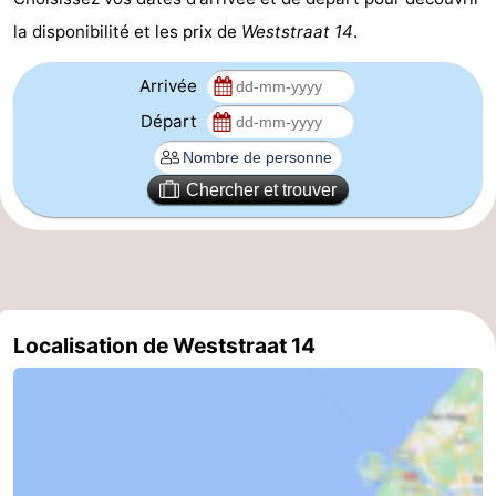
la disponibilité et les prix de
Weststraat 14
.
Route
Arrivée
-
Départ
Stationnement
Adresses
Médicales
Région
Chercher et trouver
Zeeland
Schouwen-
Duiveland
-
Localisation de Weststraat 14
Renesse
-
Brouwershaven
-
Bruinisse
-