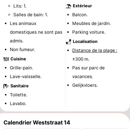
Lits: 1.
Extérieur
de
Aires
-
Salles de bain: 1.
Balcon.
jeux
de
Bowling
-
Les animaux
Meubles de jardin.
domestiques ne sont pas
Parking voiture.
jeux
Parcours
Centres
admis.
Localisation
intérieures
de
de
Villages
Non fumeur.
Distance de la plage :
Cuisine
±300 m.
mini-
bien-
&
Nature
Grille-pain.
Pas sur parc de
golf
être
villes
Visites
Lave-vaisselle.
vacances.
Gelijkvloers.
Sanitaire
guidées
Sports
Toilette.
-
Lavabo.
Piscines
-
Calendrier Weststraat 14
Faire
-