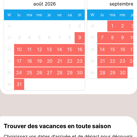
août 2026
septembre 
du
Randonnée
-
W
lu
ma
me
je
ve
sa
di
W
lu
ma
me
je
vélo
Équitation
-
1
2
1
2
3
31
36
Manèges
-
3
4
5
6
7
8
9
7
8
9
10
32
37
10
11
12
13
14
15
16
14
15
16
17
33
38
Terrains
-
17
18
19
20
21
22
23
21
22
23
24
34
39
de
Peche
-
24
25
26
27
28
29
30
28
29
30
35
40
golf
Sportive
Equitation
Conduite
31
36
de
Boire
l'anneau
et
Événements
manger
Pratiques
Trouver des vacances en toute saison
Forum
Choisissez vos dates d'arrivée et de départ pour découvrir