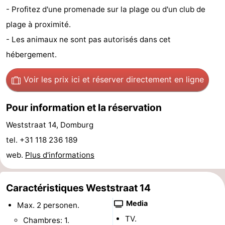
- Profitez d'une promenade sur la plage ou d'un club de
Voir
plage à proximité.
et
Lieux
- Les animaux ne sont pas autorisés dans cet
hébergement.
faire
d'intérêt
-
Voir les prix ici
et réserver directement en ligne
Musées
-
Monuments
-
Pour information et la réservation
Weststraat 14, Domburg
Moulins
-
tel. +31 118 236 189
Phares
-
web.
Plus d'informations
Points
Attractions
Caractéristiques Weststraat 14
de
-
Media
Max. 2 personen.
vue
Terrains
-
TV.
Chambres: 1.