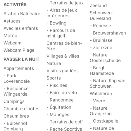
- Terrains de jeux
ACTIVITÉS
Zeeland
- Aires de jeux
Het
Contact
Schouwen-
Station Balnéaire
intérieures
Duiveland
Astuces
- Bowling
Zwin
- Renesse
Avec les enfants
- Parcours de
- Brouwershaven
Météo
mini-golf
- Bruinisse
Webcam
Centres de bien-
- Zierikzee
être
Webcam Plage
- Nature
Villages & villes
PASSER LA NUIT
Oosterschelde
Nature
- Burgh
Appartements
Visites guidées
Haamstede
- Park
Sports
- Nature Kop van
Loverendale
- Piscines
Schouwen
- Résidence
- Faire du vélo
Walcheren
Wijngaerde
- Randonnée
- Veere
Campings
- Équitation
- Nature
Chambre d'hôtes
Oranjezon
- Manèges
Chaumières
- Oostkapelle
- Terrains de golf
- Buitenhof
- Nature de
Domburg
- Peche Sportive