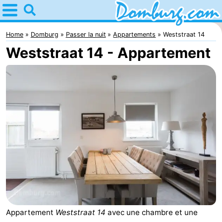
Home
Domburg
Home
Domburg
Passer la nuit
Appartements
Weststraat 14
Weststraat 14 - Appartement
Astuces
Avec
les
Webcam
enfants
Webcam
Webcam
Plage
Passer
la
Appartements
nuit
-
Appartement
Weststraat 14
avec une chambre et une