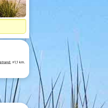
strand:
±1,1 km.