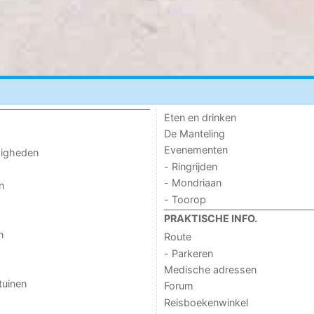
Eten en drinken
De Manteling
Evenementen
digheden
- Ringrijden
- Mondriaan
n
- Toorop
PRAKTISCHE INFO.
n
Route
- Parkeren
Medische adressen
tuinen
Forum
Reisboekenwinkel