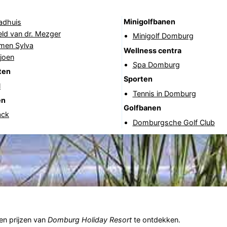
Minigolfbanen
adhuis
ld van dr. Mezger
Minigolf Domburg
rmen Sylva
Wellness centra
joen
Spa Domburg
ten
Sporten
l
Tennis in Domburg
en
Golfbanen
ack
Domburgsche Golf Club
n prijzen van
Domburg Holiday Resort
te ontdekken.