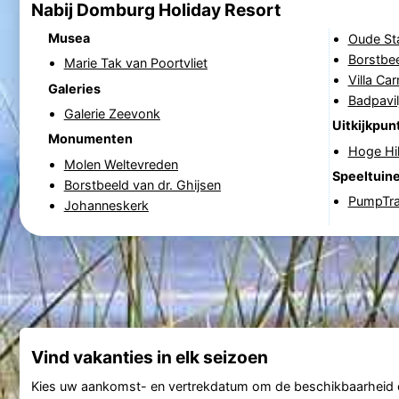
Nabij Domburg Holiday Resort
Musea
Oude St
Borstbee
Marie Tak van Poortvliet
Villa Ca
Galeries
Badpavil
Galerie Zeevonk
Uitkijkpun
Monumenten
Hoge Hi
Molen Weltevreden
Speeltuin
Borstbeeld van dr. Ghijsen
PumpTr
Johanneskerk
Vind vakanties in elk seizoen
Kies uw aankomst- en vertrekdatum om de beschikbaarheid e