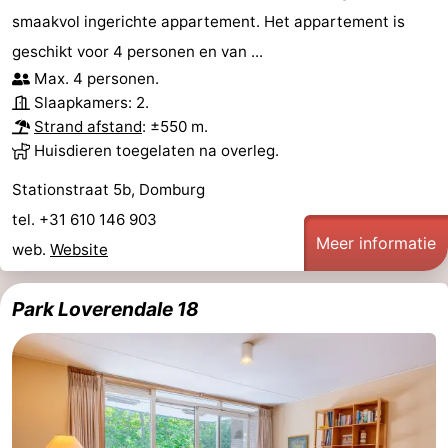
smaakvol ingerichte appartement. Het appartement is
Cadzand
-
geschikt voor 4 personen en van ...
Max. 4 personen.
Natuur
Weer
Slaapkamers: 2.
Strand afstand
: ±550 m.
Het
Contact
Huisdieren toegelaten na overleg.
Zwin
Stationstraat 5b, Domburg
tel. +31 610 146 903
Meer informatie
web.
Website
Park Loverendale 18