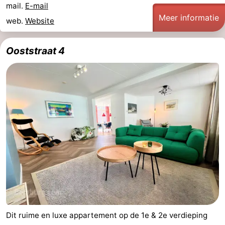
mail.
E-mail
Wandelen
-
Meer informatie
web.
Website
Paardrijden
-
Ooststraat 4
Maneges
-
Golfbanen
Eten
en
Ringrijden
drinken
Mondriaan
Toorop
Evenementen
Praktisch
Dit ruime en luxe appartement op de 1e & 2e verdieping
Forum