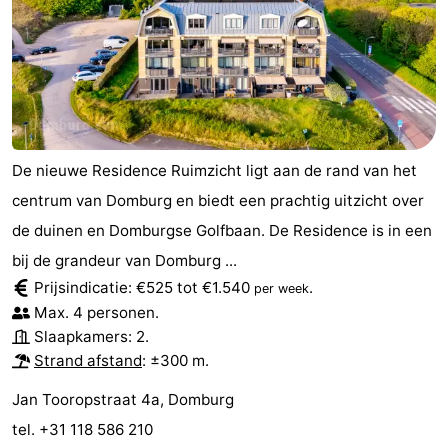
Binnenspeeltuinen
-
Bowlen
-
Minigolfbanen
Wellness
centra
Dorpen
De nieuwe Residence Ruimzicht ligt aan de rand van het
centrum van Domburg en biedt een prachtig uitzicht over
&
Natuur
de duinen en Domburgse Golfbaan. De Residence is in een
Steden
Rondleidingen
bij de grandeur van Domburg ...
Prijsindicatie: €525 tot €1.540
.
per week
Sporten
Max. 4 personen.
Slaapkamers: 2.
-
Strand afstand
: ±300 m.
Zwembaden
-
Jan Tooropstraat 4a, Domburg
tel. +31 118 586 210
Fietsen
-