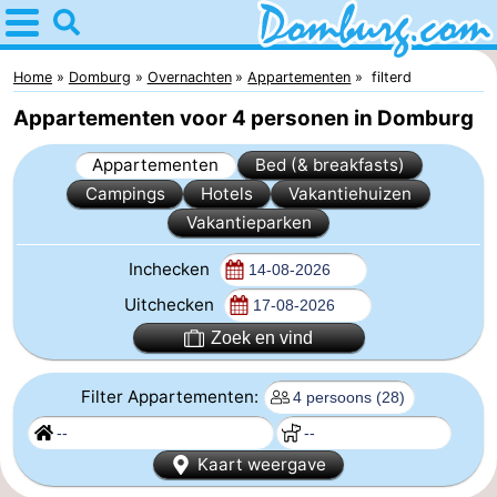
Home
Domburg
Home
Domburg
Overnachten
Appartementen
filterd
Appartementen voor 4 personen in Domburg
Tips
Appartementen
Bed (& breakfasts)
Voor
Campings
Hotels
Vakantiehuizen
Vakantieparken
kinderen
Webcam
Inchecken
Webcam
Uitchecken
Webcam
Zoek en vind
Strand
Overnachten
Filter Appartementen:
Appartementen
Kaart weergave
-