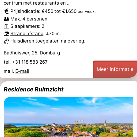
centrum met restaurants en ...
Zien
Prijsindicatie: €450 tot €1.650
.
per week
Max. 4 personen.
&
Bezienswaardigheden
Slaapkamers: 2.
Strand afstand
: ±70 m.
doen
-
Huisdieren toegelaten na overleg.
Musea
-
Badhuisweg 25, Domburg
tel. +31 118 583 267
Monumenten
-
Meer informatie
mail.
E-mail
Molens
-
Residence Ruimzicht
Vuurtorens
-
Uitkijkpunten
Attracties
-
Speeltuinen
-