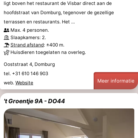
ligt boven het restaurant de Visbar direct aan de
Route
hoofdstraat van Domburg, tegenover de gezellige
terrassen en restaurants. Het ...
-
Max. 4 personen.
Slaapkamers: 2.
Parkeren
Reisboekenwinkel
Strand afstand
: ±400 m.
Nieuws
Huisdieren toegelaten na overleg.
Ooststraat 4, Domburg
Medische
tel. +31 610 146 903
adressen
Regio
Meer informatie
web.
Website
Zeeland
't Groentje 9A - DO44
Schouwen-
Duiveland
-
Renesse
-