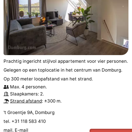
Brouwershaven
-
Bruinisse
-
Zierikzee
-
Natuur
-
Prachtig ingericht stijlvol appartement voor vier personen.
Oosterschelde
Burgh
-
Gelegen op een toplocatie in het centrum van Domburg.
Haamstede
Natuur
Walcheren
Op 300 meter loopafstand van het strand.
Max. 4 personen.
Kop
-
Slaapkamers: 2.
Strand afstand
: ±300 m.
van
Veere
-
't Groentje 9A, Domburg
Schouwen
Natuur
-
tel. +31 118 583 410
Oranjezon
Oostkapelle
-
mail.
E-mail