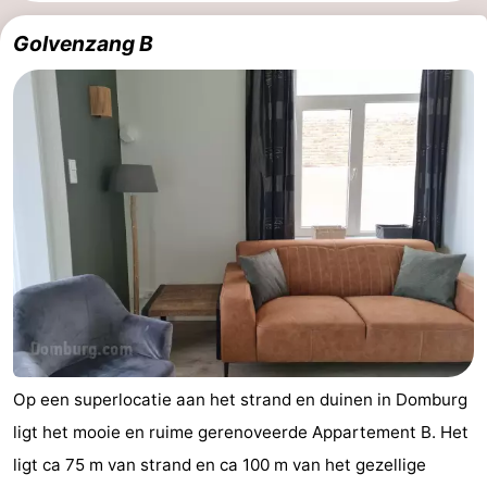
Park
-
Golvenzang B
Loverendale
Résidence
Bed
Wijngaerde
(&
Campings
breakfasts)
Hotels
Vakantiehuizen
-
Buitenhof
-
Domburg
Hof
-
Op een superlocatie aan het strand en duinen in Domburg
Domburg
Westhove
Last
ligt het mooie en ruime gerenoveerde Appartement B. Het
ligt ca 75 m van strand en ca 100 m van het gezellige
minutes
Strand