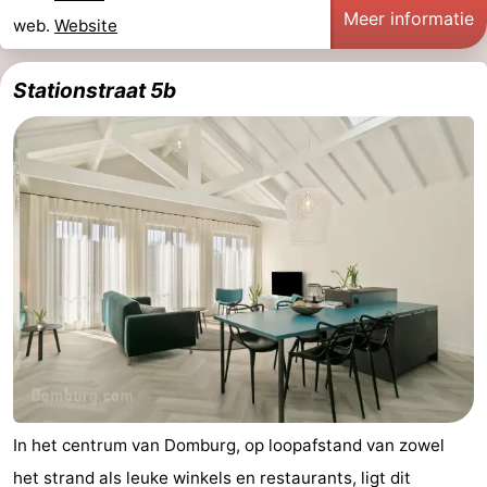
Meer informatie
web.
Website
Natuur
-
Stationstraat 5b
de
Westkapelle
-
Mantelingen
Zoutelande
-
Natuur
-
Walcherse
Dishoek
-
bos
Vlissingen
-
Middelburg
Zeeuws-
Vlaanderen
-
Nieuwvliet
-
In het centrum van Domburg, op loopafstand van zowel
het strand als leuke winkels en restaurants, ligt dit
Sluis
-