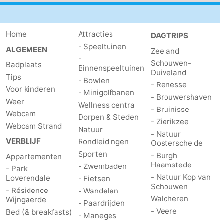
Cadzand
-
Home
Attracties
DAGTRIPS
Natuur
Weer
- Speeltuinen
ALGEMEEN
Zeeland
-
Het
Contact
Schouwen-
Badplaats
Binnenspeeltuinen
Duiveland
Tips
- Bowlen
- Renesse
Zwin
Voor kinderen
- Minigolfbanen
- Brouwershaven
Weer
Wellness centra
- Bruinisse
Webcam
Dorpen & Steden
- Zierikzee
Webcam Strand
Natuur
- Natuur
VERBLIJF
Rondleidingen
Oosterschelde
Sporten
- Burgh
Appartementen
Haamstede
- Zwembaden
- Park
- Natuur Kop van
Loverendale
- Fietsen
Schouwen
- Résidence
- Wandelen
Walcheren
Wijngaerde
- Paardrijden
- Veere
Bed (& breakfasts)
- Maneges