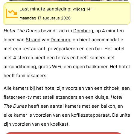
Park
-
Last minute aanbieding:
vrijdag 14
–
maandag 17 augustus 2026
Loverendale
Résidence
Bed
Hotel The Dunes
bevindt zich in
Domburg
, op 4 minuten
Wijngaerde
(&
Campings
lopen van
Strand
van
Domburg
, en biedt accommodatie
breakfasts)
Hotels
met een restaurant, privéparkeren en een bar. Het hotel
met 4 sterren biedt een terras en heeft kamers met
Vakantiehuizen
airconditioning, gratis WiFi, een eigen badkamer. Het hotel
-
heeft familiekamers.
Buitenhof
-
Alle kamers bij het hotel zijn voorzien van een zithoek, een
flatscreen-tv met satellietzenders en een kluisje.
Hotel
Domburg
Hof
-
The Dunes
heeft een aantal kamers met een balkon, en
Domburg
Westhove
Last
elke kamer is voorzien van een koffiezetapparaat. De units
zijn voorzien van een koelkast.
minutes
Strand