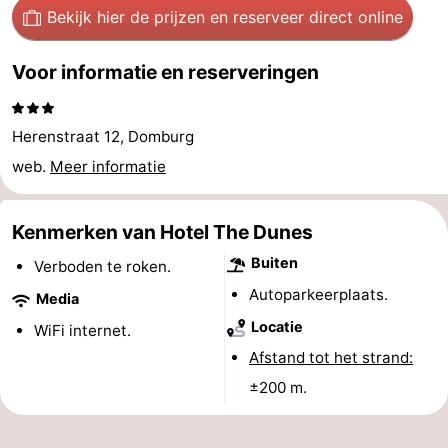
Bekijk hier de prijzen
en reserveer direct online
Zien
Voor informatie en reserveringen
&
Bezienswaardigheden
doen
-
Herenstraat 12, Domburg
Musea
-
web.
Meer informatie
Monumenten
-
Kenmerken van Hotel The Dunes
Molens
-
Buiten
Verboden te roken.
Autoparkeerplaats.
Vuurtorens
-
Media
Locatie
WiFi internet.
Uitkijkpunten
Attracties
Afstand tot het strand:
-
±200 m.
Speeltuinen
-