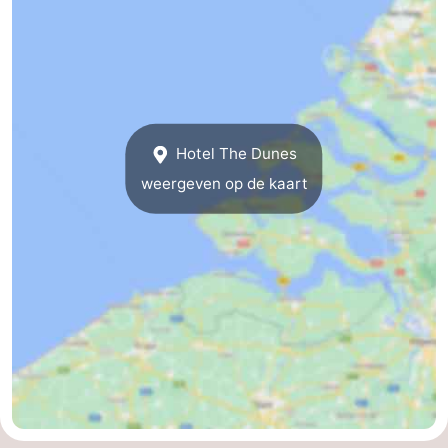
Brouwershaven
-
Bruinisse
-
Zierikzee
-
Hotel The Dunes
Natuur
-
weergeven op de kaart
Oosterschelde
Burgh
-
Haamstede
Natuur
Walcheren
Kop
-
van
Veere
-
Schouwen
Natuur
-
Oranjezon
Oostkapelle
-