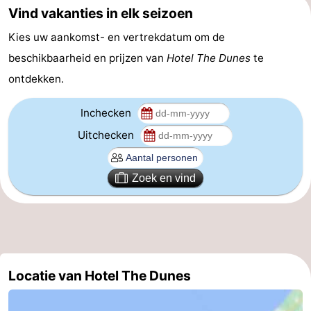
Vind vakanties in elk seizoen
Route
Kies uw aankomst- en vertrekdatum om de
-
beschikbaarheid en prijzen van
Hotel The Dunes
te
ontdekken.
Parkeren
Reisboekenwinkel
Inchecken
Nieuws
Uitchecken
Medische
Zoek en vind
adressen
Regio
Zeeland
Schouwen-
Duiveland
-
Locatie van Hotel The Dunes
Renesse
-