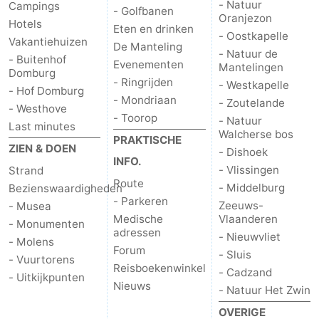
- Natuur
Campings
- Golfbanen
Oranjezon
Hotels
Eten en drinken
- Oostkapelle
Vakantiehuizen
De Manteling
- Natuur de
- Buitenhof
Evenementen
Mantelingen
Domburg
- Ringrijden
- Westkapelle
- Hof Domburg
- Mondriaan
- Zoutelande
- Westhove
- Toorop
- Natuur
Last minutes
Walcherse bos
PRAKTISCHE
ZIEN & DOEN
- Dishoek
INFO.
- Vlissingen
Strand
Route
- Middelburg
Bezienswaardigheden
- Parkeren
Zeeuws-
- Musea
Medische
Vlaanderen
- Monumenten
adressen
- Nieuwvliet
- Molens
Forum
- Sluis
- Vuurtorens
Reisboekenwinkel
- Cadzand
- Uitkijkpunten
Nieuws
- Natuur Het Zwin
OVERIGE