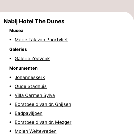
Binnenspeeltuinen
-
Nabij Hotel The Dunes
Bowlen
-
Musea
Minigolfbanen
Wellness
Marie Tak van Poortvliet
centra
Dorpen
Galeries
Galerie Zeevonk
&
Natuur
Monumenten
Steden
Rondleidingen
Johanneskerk
Oude Stadhuis
Sporten
Villa Carmen Sylva
-
Borstbeeld van dr. Ghijsen
Badpaviljoen
Zwembaden
-
Borstbeeld van dr. Mezger
Fietsen
-
Molen Weltevreden