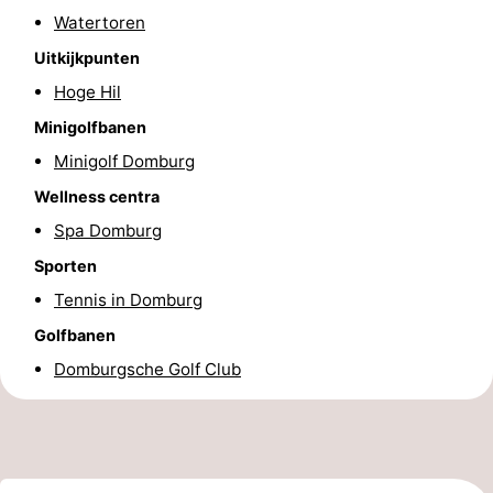
Watertoren
Wandelen
-
Uitkijkpunten
Paardrijden
-
Hoge Hil
Minigolfbanen
Maneges
-
Minigolf Domburg
Golfbanen
Eten
Wellness centra
Spa Domburg
en
Ringrijden
Sporten
drinken
Mondriaan
Tennis in Domburg
Toorop
Golfbanen
Domburgsche Golf Club
Evenementen
Praktisch
Forum