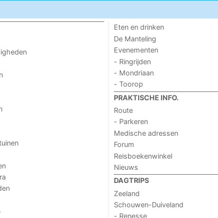
Eten en drinken
De Manteling
Evenementen
digheden
- Ringrijden
- Mondriaan
n
- Toorop
PRAKTISCHE INFO.
n
Route
- Parkeren
Medische adressen
tuinen
Forum
Reisboekenwinkel
en
Nieuws
ra
DAGTRIPS
den
Zeeland
Schouwen-Duiveland
n
- Renesse