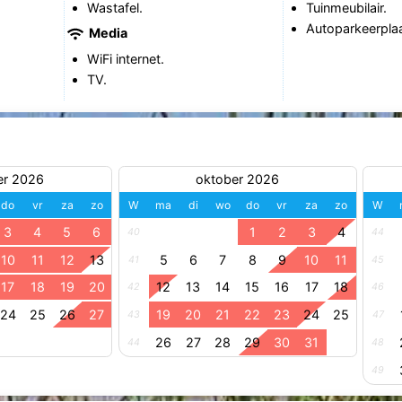
Wastafel.
Tuinmeubilair.
Autoparkeerplaa
Media
WiFi internet.
TV.
er 2026
oktober 2026
do
vr
za
zo
W
ma
di
wo
do
vr
za
zo
W
3
4
5
6
1
2
3
4
40
44
10
11
12
13
5
6
7
8
9
10
11
41
45
17
18
19
20
12
13
14
15
16
17
18
42
46
24
25
26
27
19
20
21
22
23
24
25
43
47
26
27
28
29
30
31
44
48
49