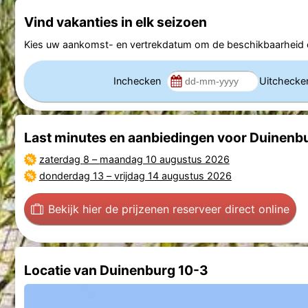
Vind vakanties in elk seizoen
Kies uw aankomst- en vertrekdatum om de beschikbaarheid e
Inchecken
Uitcheck
Last minutes en aanbiedingen voor Duinenb
zaterdag 8
–
maandag 10 augustus 2026
donderdag 13
–
vrijdag 14 augustus 2026
Bekijk hier de prijzen
en reserveer direct online
Locatie van Duinenburg 10-3