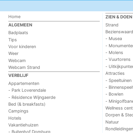
Home
ZIEN & DOEN
Strand
ALGEMEEN
Bezienswaar
Badplaats
- Musea
Tips
- Monumente
Voor kinderen
- Molens
Weer
- Vuurtorens
Webcam
- Uitkijkpunte
Webcam Strand
Attracties
VERBLIJF
- Speeltuinen
Appartementen
- Binnenspeel
- Park Loverendale
- Bowlen
- Résidence Wijngaerde
- Minigolfban
Bed (& breakfasts)
Wellness cent
Campings
Dorpen & Ste
Hotels
Natuur
Vakantiehuizen
Rondleidinge
- Buitenhof Domburg