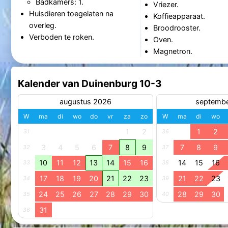
Badkamers: 1.
Vriezer.
Huisdieren toegelaten na
Koffieapparaat.
overleg.
Broodrooster.
Verboden te roken.
Oven.
Magnetron.
Kalender van Duinenburg 10-3
augustus 2026
septemb
W
ma
di
wo
do
vr
za
zo
W
ma
di
wo
1
2
1
2
31
36
3
4
5
6
7
8
9
7
8
9
32
37
10
11
12
13
14
15
16
14
15
16
33
38
17
18
19
20
21
22
23
21
22
23
34
39
24
25
26
27
28
29
30
28
29
30
35
40
31
36