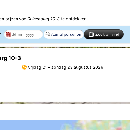
n prijzen van
Duinenburg 10-3
te ontdekken.
en
Zoek en vind
urg 10-3
vrijdag 21
–
zondag 23 augustus 2026