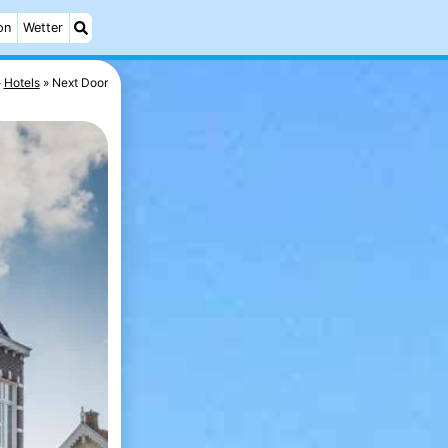
on
Wetter
Hotels
Next Door