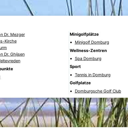
Minigolfplätze
on Dr. Mezger
s-Kirche
Minigolf Domburg
urm
Wellness-Zentren
n Dr. Ghijsen
Spa Domburg
eltevreden
Sport
punkte
Tennis in Domburg
l
Golfplatze
Domburgsche Golf Club