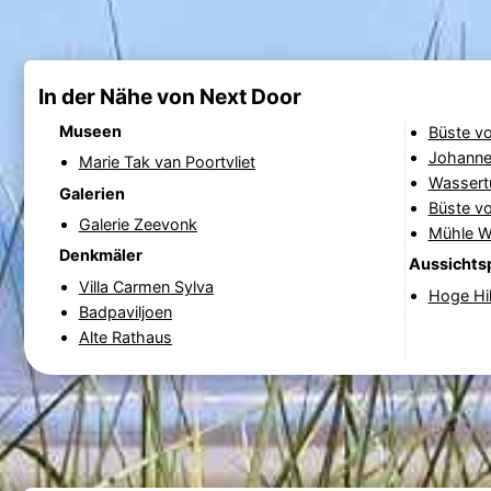
In der Nähe von Next Door
Museen
Büste v
Johanne
Marie Tak van Poortvliet
Wassert
Galerien
Büste vo
Galerie Zeevonk
Mühle W
Denkmäler
Aussichts
Villa Carmen Sylva
Hoge Hi
Badpaviljoen
Alte Rathaus