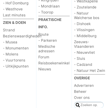
- Ringrijden
- Westkapelle
- Hof Domburg
- Mondriaan
- Zoutelande
- Westhove
- Toorop
- Natuur
Last minutes
Walcherse bos
PRAKTISCHE
ZIEN & DOEN
- Dishoek
INFO.
- Vlissingen
Strand
Route
- Middelburg
Bezienswaardigheden
- Parkeren
Zeeuws-
- Musea
Medische
Vlaanderen
- Monumenten
adressen
- Nieuwvliet
- Molens
Forum
- Sluis
- Vuurtorens
Reisboekenwinkel
- Cadzand
- Uitkijkpunten
Nieuws
- Natuur Het Zwin
OVERIGE
Adverteren
Beheer
Over ons