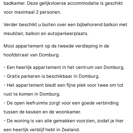
badkamer. Deze gelijkvloerse accommodatie is geschikt
Park
-
voor maximaal 2 personen.
Loverendale
Résidence
Bed
Verder beschikt u buiten over een bijbehorend balkon met
meubilair, balkon en autoparkeerplaats.
Wijngaerde
(&
Campings
Mooi appartement op de tweede verdieping in de
breakfasts)
Hotels
hoofdstraat van Domburg.
Vakantiehuizen
- Een heerlijk appartement in het centrum van Domburg.
-
- Gratis parkeren is beschikbaar in Domburg.
- Het appartement biedt een fijne plek voor twee om tot
Buitenhof
-
rust te komen in Domburg.
Domburg
Hof
-
- De open leefruimte zorgt voor een goede verbinding
tussen de keuken en de woonkamer.
Domburg
Westhove
Last
- De woning is van alle gemakken voorzien, zodat je hier
minutes
Strand
een heerlijk verblijf hebt in Zeeland.