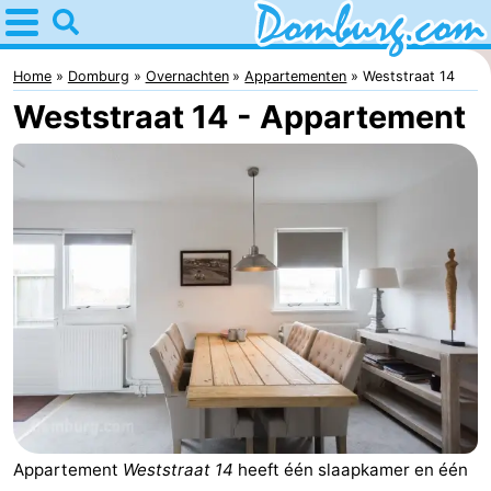
Home
Domburg
Home
Domburg
Overnachten
Appartementen
Weststraat 14
Weststraat 14 - Appartement
Tips
Voor
kinderen
Webcam
Webcam
Webcam
Strand
Overnachten
Appartementen
-
Appartement
Weststraat 14
heeft één slaapkamer en één