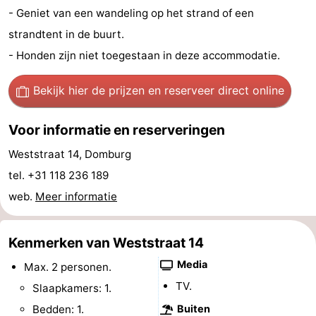
- Geniet van een wandeling op het strand of een
Zien
strandtent in de buurt.
&
Bezienswaardigheden
- Honden zijn niet toegestaan in deze accommodatie.
doen
-
Bekijk hier de prijzen
en reserveer direct online
Musea
-
Voor informatie en reserveringen
Monumenten
-
Weststraat 14, Domburg
tel. +31 118 236 189
Molens
-
web.
Meer informatie
Vuurtorens
-
Kenmerken van Weststraat 14
Uitkijkpunten
Attracties
Media
Max. 2 personen.
-
TV.
Slaapkamers: 1.
Speeltuinen
-
Bedden: 1.
Buiten