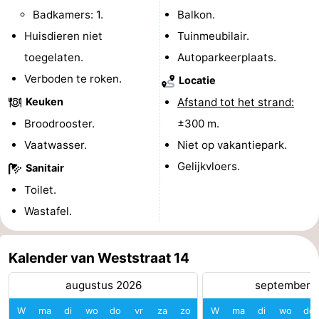
Badkamers: 1.
Balkon.
Binnenspeeltuinen
-
Huisdieren niet
Tuinmeubilair.
Bowlen
-
toegelaten.
Autoparkeerplaats.
Verboden te roken.
Locatie
Minigolfbanen
Wellness
Keuken
Afstand tot het strand:
centra
Dorpen
Broodrooster.
±300 m.
Vaatwasser.
Niet op vakantiepark.
&
Natuur
Gelijkvloers.
Sanitair
Steden
Rondleidingen
Toilet.
Wastafel.
Sporten
-
Kalender van Weststraat 14
Zwembaden
-
augustus 2026
september 
Fietsen
-
W
ma
di
wo
do
vr
za
zo
W
ma
di
wo
do