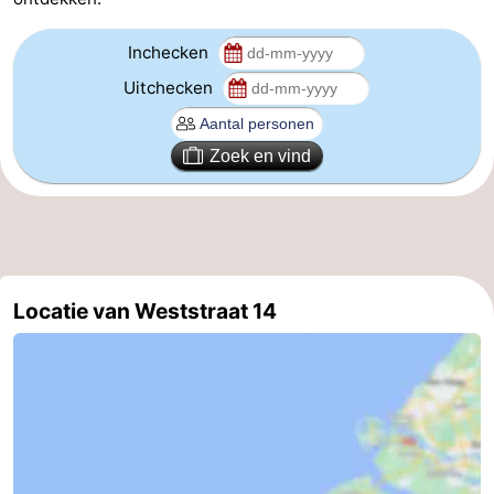
Route
Inchecken
-
Uitchecken
Parkeren
Reisboekenwinkel
Zoek en vind
Nieuws
Medische
adressen
Regio
Locatie van Weststraat 14
Zeeland
Schouwen-
Duiveland
-
Renesse
-