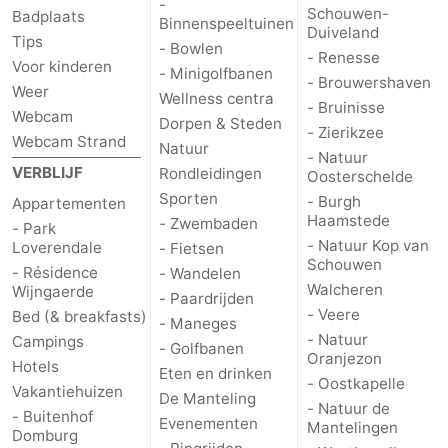
-
Schouwen-
Badplaats
Binnenspeeltuinen
Duiveland
Cadzand
-
Tips
- Bowlen
- Renesse
Voor kinderen
- Minigolfbanen
- Brouwershaven
Natuur
Weer
Weer
Wellness centra
- Bruinisse
Webcam
Dorpen & Steden
Het
Contact
- Zierikzee
Webcam Strand
Natuur
- Natuur
VERBLIJF
Zwin
Rondleidingen
Oosterschelde
Sporten
- Burgh
Appartementen
Haamstede
- Zwembaden
- Park
- Natuur Kop van
Loverendale
- Fietsen
Schouwen
- Résidence
- Wandelen
Walcheren
Wijngaerde
- Paardrijden
- Veere
Bed (& breakfasts)
- Maneges
- Natuur
Campings
- Golfbanen
Oranjezon
Hotels
Eten en drinken
- Oostkapelle
Vakantiehuizen
De Manteling
- Natuur de
- Buitenhof
Evenementen
Mantelingen
Domburg