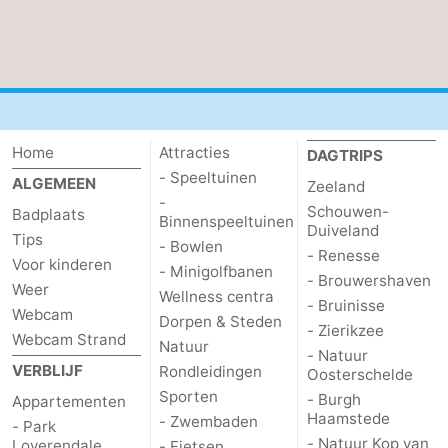
Brouwershaven
-
Bruinisse
-
Zierikzee
-
Home
Attracties
DAGTRIPS
Natuur
-
- Speeltuinen
ALGEMEEN
Zeeland
-
Schouwen-
Oosterschelde
Burgh
-
Badplaats
Binnenspeeltuinen
Duiveland
Tips
- Bowlen
- Renesse
Haamstede
Natuur
Walcheren
Voor kinderen
- Minigolfbanen
- Brouwershaven
Weer
Wellness centra
Kop
-
- Bruinisse
Webcam
Dorpen & Steden
- Zierikzee
Webcam Strand
Natuur
van
Veere
-
- Natuur
VERBLIJF
Rondleidingen
Oosterschelde
Schouwen
Natuur
-
Sporten
- Burgh
Appartementen
Haamstede
- Zwembaden
- Park
Oranjezon
Oostkapelle
-
- Natuur Kop van
Loverendale
- Fietsen