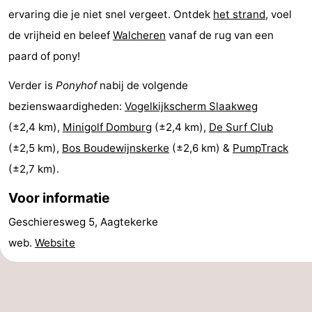
ervaring die je niet snel vergeet. Ontdek
het strand
, voel
Binnenspeeltuinen
-
de vrijheid en beleef
Walcheren
vanaf de rug van een
Bowlen
-
paard of pony!
Minigolfbanen
Wellness
Verder is
Ponyhof
nabij de volgende
bezienswaardigheden:
Vogelkijkscherm Slaakweg
centra
Dorpen
(±2,4 km),
Minigolf Domburg
(±2,4 km),
De Surf Club
&
Natuur
(±2,5 km),
Bos Boudewijnskerke
(±2,6 km) &
PumpTrack
(±2,7 km).
Steden
Rondleidingen
Voor informatie
Sporten
Geschieresweg 5, Aagtekerke
-
web.
Website
Zwembaden
-
Fietsen
-