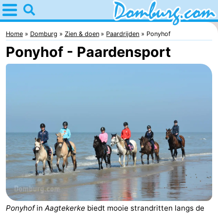
Home
Domburg
Home
Domburg
Zien & doen
Paardrijden
Ponyhof
Ponyhof - Paardensport
Tips
Voor
kinderen
Webcam
Webcam
Webcam
Strand
Overnachten
Appartementen
-
Ponyhof
in
Aagtekerke
biedt mooie strandritten langs de