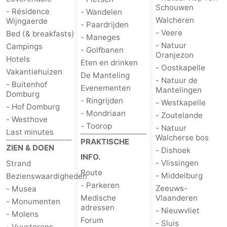
Schouwen
- Résidence
- Wandelen
Natuur
-
Walcheren
Wijngaerde
- Paardrijden
- Veere
Bed (& breakfasts)
- Maneges
de
Westkapelle
-
- Natuur
Campings
- Golfbanen
Oranjezon
Hotels
Eten en drinken
Mantelingen
Zoutelande
-
- Oostkapelle
Vakantiehuizen
De Manteling
- Natuur de
- Buitenhof
Natuur
-
Evenementen
Mantelingen
Domburg
- Ringrijden
- Westkapelle
- Hof Domburg
Walcherse
Dishoek
-
- Mondriaan
- Zoutelande
- Westhove
- Toorop
- Natuur
Last minutes
bos
Vlissingen
-
Walcherse bos
PRAKTISCHE
ZIEN & DOEN
- Dishoek
Middelburg
Zeeuws-
INFO.
- Vlissingen
Strand
Route
- Middelburg
Bezienswaardigheden
Vlaanderen
-
- Parkeren
Zeeuws-
- Musea
Medische
Vlaanderen
Nieuwvliet
-
- Monumenten
adressen
- Nieuwvliet
- Molens
Forum
- Sluis
Sluis
-
- Vuurtorens