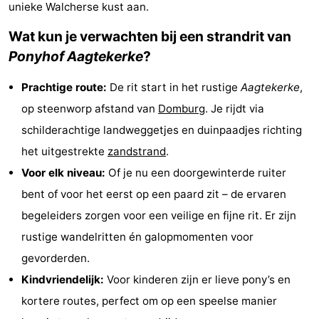
unieke Walcherse kust aan.
Park
-
Wat kun je verwachten bij een strandrit van
Loverendale
Résidence
Bed
Ponyhof
Aagtekerke
?
Wijngaerde
(&
Campings
Prachtige route:
De rit start in het rustige
Aagtekerke
,
op steenworp afstand van
Domburg
. Je rijdt via
breakfasts)
Hotels
schilderachtige landweggetjes en duinpaadjes richting
Vakantiehuizen
het uitgestrekte
zandstrand
.
Voor elk niveau:
Of je nu een doorgewinterde ruiter
-
bent of voor het eerst op een paard zit – de ervaren
Buitenhof
-
begeleiders zorgen voor een veilige en fijne rit. Er zijn
rustige wandelritten én galopmomenten voor
Domburg
Hof
-
gevorderden.
Domburg
Westhove
Last
Kindvriendelijk:
Voor kinderen zijn er lieve pony’s en
kortere routes, perfect om op een speelse manier
minutes
Strand