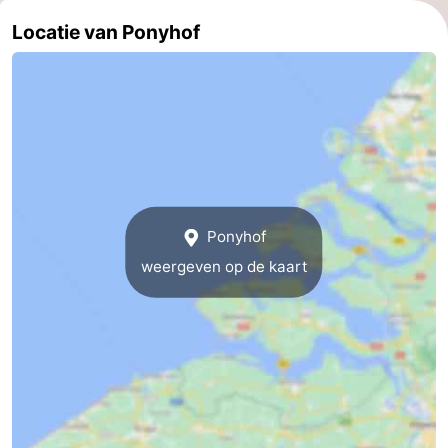
Locatie van Ponyhof
Wandelen
-
Paardrijden
-
Maneges
-
Golfbanen
Eten
en
Ringrijden
Ponyhof
drinken
Mondriaan
weergeven op de kaart
Toorop
Evenementen
Praktisch
Forum