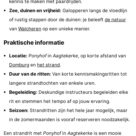
kennis te maken met paardrijden.
Zien
Zee, duinen en vrijheid:
Galopperen langs de vloedlijn
of rustig stappen door de duinen: je beleeft
de natuur
&
Bezienswaardigheden
van
Walcheren
op een unieke manier.
doen
-
Praktische informatie
Musea
-
Locatie:
Ponyhof
in
Aagtekerke
, op korte afstand van
Monumenten
-
Domburg
en
het strand
.
Duur van de ritten:
Van korte kennismakingsritten tot
Molens
-
langere strandtochten van enkele uren.
Vuurtorens
-
Begeleiding:
Deskundige instructeurs begeleiden elke
rit en stemmen het tempo af op jouw ervaring.
Uitkijkpunten
Attracties
Seizoen:
Strandritten zijn het hele jaar mogelijk, maar
-
in de zomermaanden is vooraf reserveren noodzakelijk.
Speeltuinen
-
Een strandrit met
Ponyhof
in
Aagtekerke
is een mooie