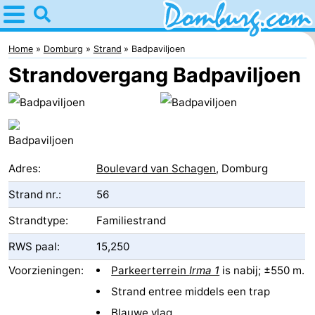
Home
Domburg
Home
Domburg
Strand
Badpaviljoen
Strandovergang Badpaviljoen
Tips
Voor
kinderen
Webcam
Adres:
Boulevard van Schagen
, Domburg
Webcam
Strand nr.:
56
Webcam
Strandtype:
Familiestrand
Strand
Overnachten
RWS paal:
15,250
Appartementen
Voorzieningen:
Parkeerterrein
Irma 1
is nabij; ±550 m.
Strand entree middels een trap
-
Blauwe vlag