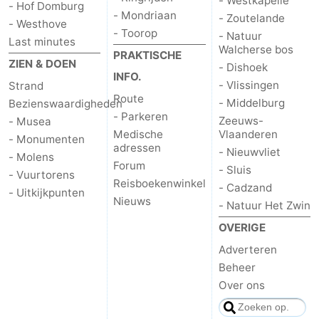
- Westkapelle
- Hof Domburg
- Mondriaan
- Zoutelande
- Westhove
- Toorop
- Natuur
Last minutes
Walcherse bos
PRAKTISCHE
ZIEN & DOEN
- Dishoek
INFO.
- Vlissingen
Strand
Route
- Middelburg
Bezienswaardigheden
- Parkeren
Zeeuws-
- Musea
Medische
Vlaanderen
- Monumenten
adressen
- Nieuwvliet
- Molens
Forum
- Sluis
- Vuurtorens
Reisboekenwinkel
- Cadzand
- Uitkijkpunten
Nieuws
- Natuur Het Zwin
OVERIGE
Adverteren
Beheer
Over ons