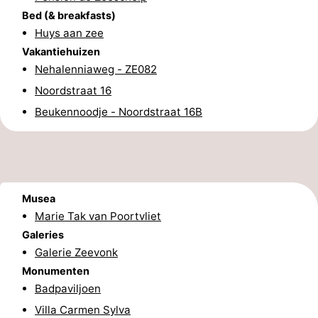
Bed (& breakfasts)
Route
Huys aan zee
Vakantiehuizen
-
Nehalenniaweg - ZE082
Parkeren
Reisboekenwinkel
Noordstraat 16
Beukennoodje - Noordstraat 16B
Nieuws
Medische
adressen
Regio
Musea
Zeeland
Marie Tak van Poortvliet
Galeries
Schouwen-
Galerie Zeevonk
Monumenten
Duiveland
-
Badpaviljoen
Villa Carmen Sylva
Renesse
-