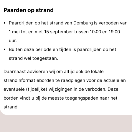
Binnenspeeltuinen
-
Paarden op strand
Bowlen
-
Paardrijden op het strand van
Domburg
is verboden van
1 mei tot en met 15 september tussen 10:00 en 19:00
Minigolfbanen
Wellness
uur.
centra
Dorpen
Buiten deze periode en tijden is paardrijden op het
strand wel toegestaan.
&
Natuur
Daarnaast adviseren wij om altijd ook de lokale
Steden
Rondleidingen
strandinformatieborden te raadplegen voor de actuele en
Sporten
eventuele (tijdelijke) wijzigingen in de verboden. Deze
borden vindt u bij de meeste toegangspaden naar het
-
strand.
Zwembaden
-
Fietsen
-