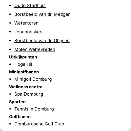
Oude Stadhuis
Brouwershaven
-
Borstbeeld van dr. Mezger
Watertoren
Bruinisse
-
Johanneskerk
Zierikzee
-
Borstbeeld van dr. Ghijsen
Molen Weltevreden
Natuur
-
Uitkijkpunten
Oosterschelde
Burgh
-
Hoge Hil
Minigolfbanen
Haamstede
Natuur
Walcheren
Minigolf Domburg
Wellness centra
Kop
-
Spa Domburg
Sporten
van
Veere
-
Tennis in Domburg
Schouwen
Natuur
-
Golfbanen
Domburgsche Golf Club
Oranjezon
Oostkapelle
-