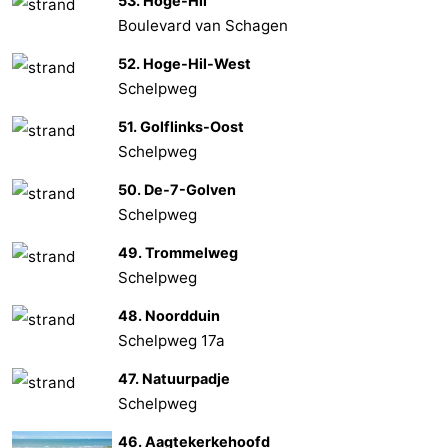
53. Hoge-Hil
Boulevard van Schagen
52. Hoge-Hil-West
Schelpweg
51. Golflinks-Oost
Schelpweg
50. De-7-Golven
Schelpweg
49. Trommelweg
Schelpweg
48. Noordduin
Schelpweg 17a
47. Natuurpadje
Schelpweg
46. Aagtekerkehoofd