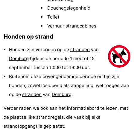
Park
-
Douchegelegenheid
Toilet
Loverendale
Résidence
Bed
Verhuur strandcabines
Wijngaerde
(&
Campings
Honden op strand
breakfasts)
Hotels
Honden zijn verboden op de
stranden
van
Domburg
tijdens de periode 1 mei tot 15
Vakantiehuizen
september tussen 10:00 tot 19:00 uur.
-
Buitenom deze bovengenoemde periode en tijd zijn
honden, zowel loslopend als aangelijnd, wel toegestaan
Buitenhof
-
op de
stranden
van
Domburg
.
Domburg
Hof
-
Verder raden we ook aan het informatiebord te lezen, met
Domburg
Westhove
Last
de plaatselijke strandregels, die vaak bij elke
strand(opgang) is geplaatst.
minutes
Strand