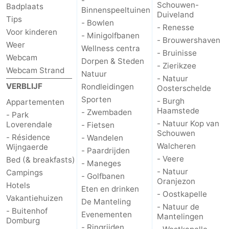
-
Schouwen-
Badplaats
Binnenspeeltuinen
Duiveland
Tips
- Bowlen
- Renesse
Voor kinderen
- Minigolfbanen
- Brouwershaven
Weer
Wellness centra
- Bruinisse
Webcam
Dorpen & Steden
- Zierikzee
Webcam Strand
Natuur
- Natuur
VERBLIJF
Rondleidingen
Oosterschelde
Sporten
- Burgh
Appartementen
Haamstede
- Zwembaden
- Park
- Natuur Kop van
Loverendale
- Fietsen
Schouwen
- Résidence
- Wandelen
Walcheren
Wijngaerde
- Paardrijden
- Veere
Bed (& breakfasts)
- Maneges
- Natuur
Campings
- Golfbanen
Oranjezon
Hotels
Eten en drinken
- Oostkapelle
Vakantiehuizen
De Manteling
- Natuur de
- Buitenhof
Evenementen
Mantelingen
Domburg
- Ringrijden