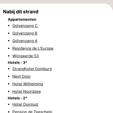
Wandelen
-
Nabij dit strand
Paardrijden
-
Appartementen
Golvenzang C
Maneges
-
Golvenzang B
Golvenzang A
Golfbanen
Eten
Residence de L'Europe
en
Ringrijden
Wijngaerde 53
Hotels - 3*
drinken
Mondriaan
Strandhotel Domburg
Toorop
Next Door
Hotel Wilhelmina
Evenementen
Hotel Noordzee
Hotels - 2*
Praktisch
Hotel Duinlust
Forum
Pension de Zeeschelp