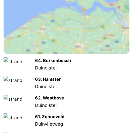
Cadzand
-
Natuur
Weer
Het
Contact
Zwin
64. Berkenbosch
Duindistel
63. Hamster
Duindistel
62. Westhove
Duindistel
61. Zonneveld
Duinvlietweg