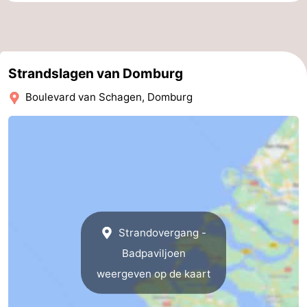
Natuur
-
de
Westkapelle
-
Strandslagen van Domburg
Mantelingen
Zoutelande
-
Boulevard van Schagen, Domburg
Natuur
-
Walcherse
Dishoek
-
bos
Vlissingen
-
Middelburg
Zeeuws-
Strandovergang -
Vlaanderen
-
Badpaviljoen
Nieuwvliet
-
weergeven op de kaart
Sluis
-