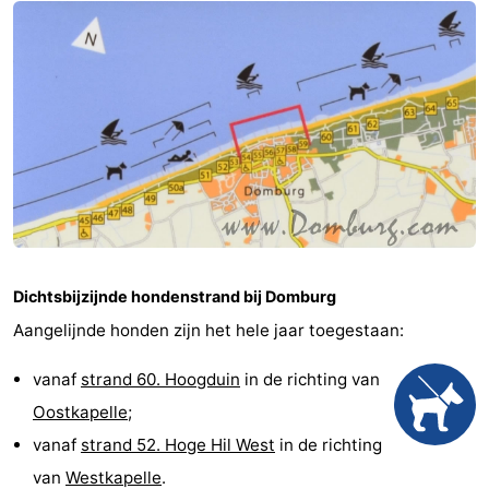
Zien
&
Bezienswaardigheden
doen
-
Musea
-
Monumenten
-
Molens
-
Dichtsbijzijnde hondenstrand bij Domburg
Vuurtorens
-
Aangelijnde honden zijn het hele jaar toegestaan:
Uitkijkpunten
Attracties
vanaf
strand 60. Hoogduin
in de richting van
Oostkapelle
;
-
vanaf
strand 52. Hoge Hil West
in de richting
Speeltuinen
-
van
Westkapelle
.